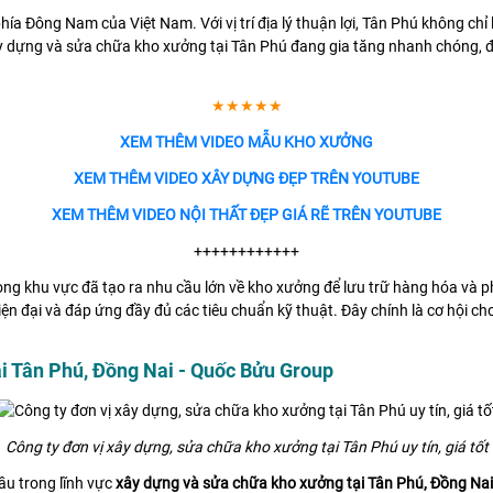
ía Đông Nam của Việt Nam. Với vị trí địa lý thuận lợi, Tân Phú không chỉ 
y dựng và sửa chữa kho xưởng tại Tân Phú đang gia tăng nhanh chóng, đ
★★★★★
XEM THÊM VIDEO MẪU KHO XƯỞNG
XEM THÊM VIDEO XÂY DỰNG ĐẸP TRÊN YOUTUBE
XEM THÊM VIDEO NỘI THẤT ĐẸP GIÁ RẼ TRÊN YOUTUBE
++++++++++++
rong khu vực đã tạo ra nhu cầu lớn về kho xưởng để lưu trữ hàng hóa và 
 đại và đáp ứng đầy đủ các tiêu chuẩn kỹ thuật. Đây chính là cơ hội c
ại Tân Phú, Đồng Nai - Quốc Bửu Group
Công ty đơn vị xây dựng, sửa chữa kho xưởng tại Tân Phú uy tín, giá tốt
ầu trong lĩnh vực
xây dựng và sửa chữa kho xưởng tại Tân Phú, Đồng Nai