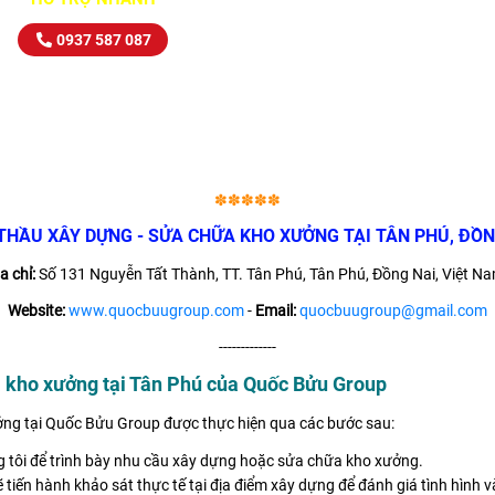
0937 587 087
✽✽✽✽✽
THẦU XÂY DỰNG - SỬA CHỮA KHO XƯỞNG TẠI TÂN PHÚ, ĐỒN
a chỉ:
Số 131 Nguyễn Tất Thành, TT. Tân Phú, Tân Phú, Đồng Nai, Việt Na
Website:
www.quocbuugroup.com
-
Email:
quocbuugroup@gmail.com
-------------
a kho xưởng tại Tân Phú của Quốc Bửu Group
ởng tại Quốc Bửu Group được thực hiện qua các bước sau:
ng tôi để trình bày nhu cầu xây dựng hoặc sửa chữa kho xưởng.
ẽ tiến hành khảo sát thực tế tại địa điểm xây dựng để đánh giá tình hình 