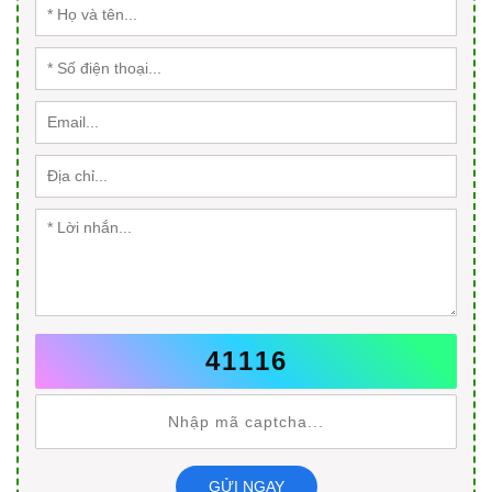
41116
GỬI NGAY