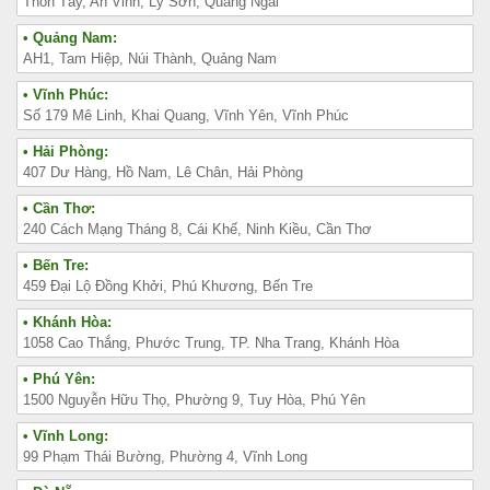
Thôn Tây, An Vinh, Lý Sơn, Quảng Ngãi
• Quảng Nam:
AH1, Tam Hiệp, Núi Thành, Quảng Nam
• Vĩnh Phúc:
Số 179 Mê Linh, Khai Quang, Vĩnh Yên, Vĩnh Phúc
• Hải Phòng:
407 Dư Hàng, Hồ Nam, Lê Chân, Hải Phòng
• Cần Thơ:
240 Cách Mạng Tháng 8, Cái Khế, Ninh Kiều, Cần Thơ
• Bến Tre:
459 Đại Lộ Đồng Khởi, Phú Khương, Bến Tre
• Khánh Hòa:
1058 Cao Thắng, Phước Trung, TP. Nha Trang, Khánh Hòa
• Phú Yên:
1500 Nguyễn Hữu Thọ, Phường 9, Tuy Hòa, Phú Yên
• Vĩnh Long:
99 Phạm Thái Bường, Phường 4, Vĩnh Long