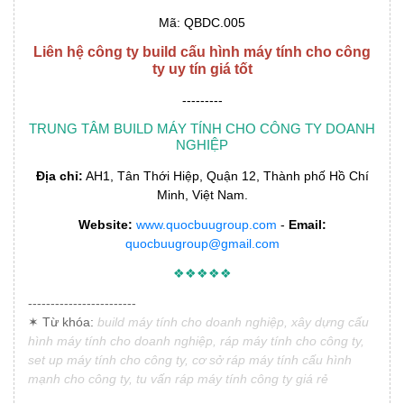
Mã: QBDC.005
Liên hệ công ty build cấu hình máy tính cho công
ty uy tín giá tốt
---------
TRUNG TÂM BUILD MÁY TÍNH CHO CÔNG TY DOANH
NGHIỆP
Địa chỉ:
AH1, Tân Thới Hiệp, Quận 12, Thành phố Hồ Chí
Minh, Việt Nam.
Website:
www.quocbuugroup.com
-
Email:
quocbuugroup@gmail.com
❖❖❖❖❖
------------------------
✶ Từ khóa:
build máy tính cho doanh nghiệp, xây dựng cấu
hình máy tính cho doanh nghiệp, ráp máy tính cho công ty,
set up máy tính cho công ty, cơ sở ráp máy tính cấu hình
mạnh cho công ty, tu vấn ráp máy tính công ty giá rẻ