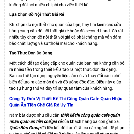
không đòi hỏi nhiều chi phí cho việc thiết kế.
Lựa Chọn Đồ Nội Thất Giá Rẻ
Khi chọn đồ nội thất cho quán của bạn, hãy tìm kiếm các cửa
hàng cung cấp đồ nội thất giá rẻ hoặc đồ second-hand. Có rất
nhiều tùy chọn đồ nội thất với giá cả phải chăng mà vẫn đảm
bảo chất lượng và sự thoải mái cho khách hàng.
Tạo Thực Đơn Đa Dạng
Một cách để tạo đẳng cấp cho quán của bạn mà không cần bỏ
ra nhiều tiền trong thiết kế là tạo ra một thực đơn đa dạng.
Bạn có thể tận dụng nguyên liệu sẵn có và thay đổi cách chế
biến để tạo ra các món ăn và đồ uống độc đáo. Điều này giúp
tạo sự hứng thú và duy trì sự quan tâm của khách hàng.
Công Ty Đơn Vị Thiết Kế Thi Công Quán Cafe Quán Nhậu
Quán Ăn Tiền Chế Giá Rẻ Uy Tín
Nắm bắt được nhu cầu cần
thiết kế thi công quán cafe quán
nhậu quán ăn tiền chế giá rẻ
của khách hàng bà con gần xa,
Quốc Bửu Group
đã liên kết đối tác ở tất cả các ngành để phục
vụ bạn, chúng tôi có đội ngũ nhân viên lành nghề cùng máy