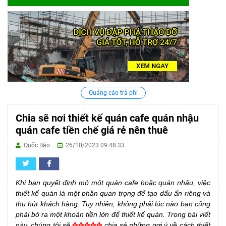
Quảng cáo trả phí
Chia sẽ nơi thiết kế quán cafe quán nhậu
quán cafe tiền chế giá rẻ nên thuê
Quốc Bảo
26/10/2023 09:48:33
Khi bạn quyết định mở một quán cafe hoặc quán nhậu, việc
thiết kế quán là một phần quan trọng để tạo dấu ấn riêng và
thu hút khách hàng. Tuy nhiên, không phải lúc nào bạn cũng
phải bỏ ra một khoản tiền lớn để thiết kế quán. Trong bài viết
này, chúng tôi sẽ
✤✤✤✤✤
chia sẻ những gợi ý về cách thiết