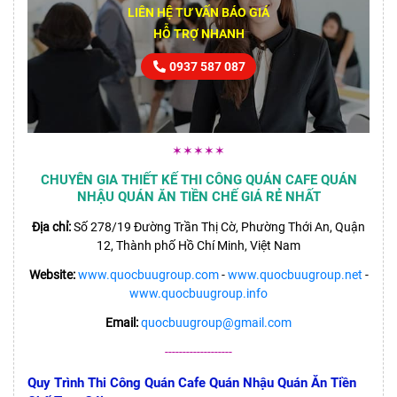
LIÊN HỆ TƯ VẤN BÁO GIÁ
HỖ TRỢ NHANH
0937 587 087
✶✶✶✶✶
CHUYÊN GIA THIẾT KẾ THI CÔNG QUÁN CAFE QUÁN
NHẬU QUÁN ĂN TIỀN CHẾ GIÁ RẺ NHẤT
Địa chỉ:
Số 278/19 Đường Trần Thị Cờ, Phường Thới An, Quận
12, Thành phố Hồ Chí Minh, Việt Nam
Website:
www.quocbuugroup.com
-
www.quocbuugroup.net
-
www.quocbuugroup.info
Email:
quocbuugroup@gmail.com
-------------------
Quy Trình Thi Công Quán Cafe Quán Nhậu Quán Ăn Tiền