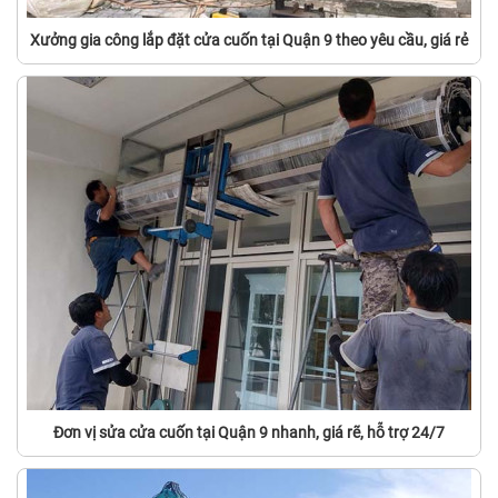
Xưởng gia công lắp đặt cửa cuốn tại Quận 9 theo yêu cầu, giá rẻ
Đơn vị sửa cửa cuốn tại Quận 9 nhanh, giá rẽ, hỗ trợ 24/7