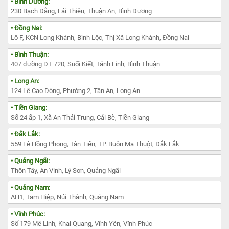
• Bình Dương:
230 Bạch Đằng, Lái Thiêu, Thuận An, Bình Dương
• Đồng Nai:
Lô F, KCN Long Khánh, Bình Lộc, Thị Xã Long Khánh, Đồng Nai
• Bình Thuận:
407 đường DT 720, Suối Kiết, Tánh Linh, Bình Thuận
• Long An:
124 Lê Cao Dòng, Phường 2, Tân An, Long An
• Tiền Giang:
Số 24 ấp 1, Xã An Thái Trung, Cái Bè, Tiền Giang
• Đắk Lắk:
559 Lê Hồng Phong, Tân Tiến, TP. Buôn Ma Thuột, Đắk Lắk
• Quảng Ngãi:
Thôn Tây, An Vinh, Lý Sơn, Quảng Ngãi
• Quảng Nam:
AH1, Tam Hiệp, Núi Thành, Quảng Nam
• Vĩnh Phúc:
Số 179 Mê Linh, Khai Quang, Vĩnh Yên, Vĩnh Phúc