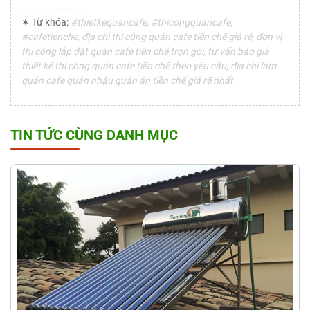
------------------------
✶ Từ khóa:
#thietkequancafe, #thicongquancafe,
#cafetienche, địa chỉ thi công quán cafe tiền chế giá rẻ, đơn vị
thi công lắp đặt quán cafe tiền chế trọn gói, tư vấn báo giá
thiết kế thi công quán cafe tiền chế theo yêu cầu, địa chỉ làm
quán cafe quán nhậu quán ăn tiền chế giá rẽ nhất
TIN TỨC CÙNG DANH MỤC