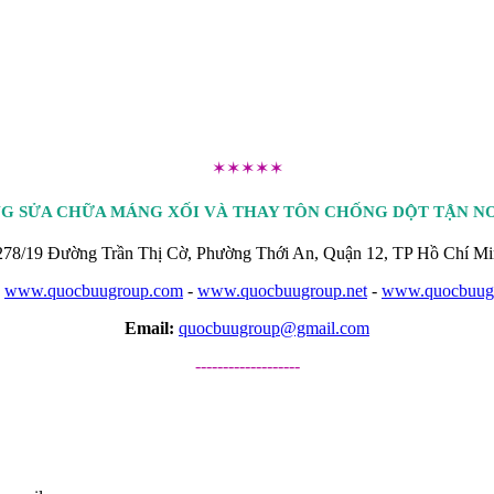
✶✶✶✶✶
G SỬA CHỮA MÁNG XỐI VÀ THAY TÔN CHỐNG DỘT TẬN NƠI
78/19 Đường Trần Thị Cờ, Phường Thới An, Quận 12, TP Hồ Chí Mi
www.quocbuugroup.com
-
www.quocbuugroup.net
-
www.quocbuugr
Email:
quocbuugroup@gmail.com
-------------------