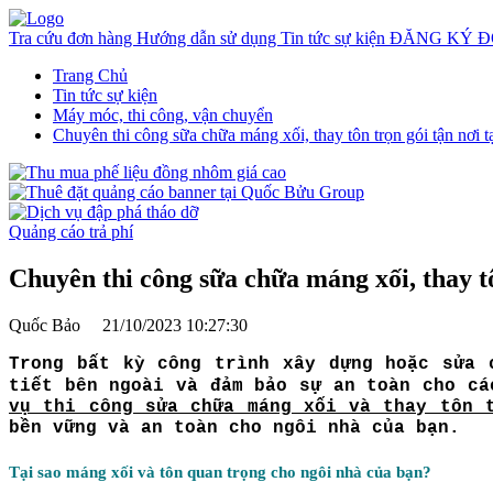
Tra cứu đơn hàng
Hướng dẫn sử dụng
Tin tức sự kiện
ĐĂNG KÝ Đ
Trang Chủ
Tin tức sự kiện
Máy móc, thi công, vận chuyển
Chuyên thi công sữa chữa máng xối, thay tôn trọn gói tận nơi t
Quảng cáo trả phí
Chuyên thi công sữa chữa máng xối, thay tô
Quốc Bảo
21/10/2023 10:27:30
Trong bất kỳ công trình xây dựng hoặc sửa 
tiết bên ngoài và đảm bảo sự an toàn cho c
vụ thi công sửa chữa máng xối và thay tôn 
bền vững và an toàn cho ngôi nhà của bạn.
Tại sao máng xối và tôn quan trọng cho ngôi nhà của bạn?