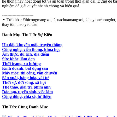
hệ thống này hoạt động tốt và an toàn trong thời gian dài. Đừng để 
nghiệm để giải quyết nhanh chóng và hiệu quả.
------------------------
✶ Từ khóa:
#thicongmangxoi, #suachuamangxoi, #thaytonchongdot, địa 
thay tôn theo yêu cầu
Danh Mục Tin Tức Sự Kiện
Ưu đãi, khuyến mãi, truyền thông
Công nghệ, viễn thông, khoa học
Ẩm thực, du lịch, địa điểm
Sức khỏe, làm đẹp
Thời trang, xu hướng
Kinh doanh, bất động sản
Máy móc, thi công, vận chuyển
Sản xuất, hàng hóa, vật tư
Thời sự, đời sống, xã hội
Thể thao, giải trí, phim ảnh
Đào tạo, tuyển sinh, việc làm
Cộng đồng, chia sẽ, từ thiện
Tin Tức Cùng Danh Mục