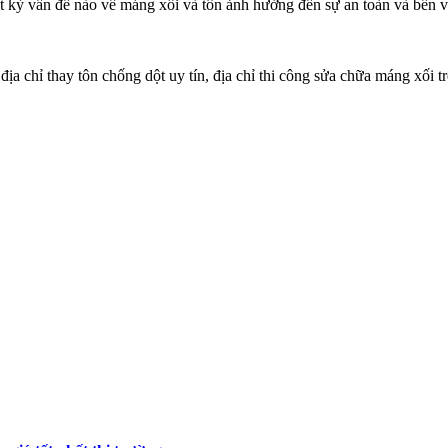
bất kỳ vấn đề nào về máng xối và tôn ảnh hưởng đến sự an toàn và bền 
chỉ thay tôn chống dột uy tín, địa chỉ thi công sửa chữa máng xối trọ