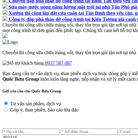
Chuyên đập phá tháo dỡ công trình tại Bình Tân theo yêu cầu,
Sửa máy nước nóng năng lượng mặt trời tại nhà Tân Phú giá 
Xưởng thi công lắp đặt cửa cuốn tại Tân Bình theo yêu cầu, gi
Công ty đập phá tháo dỡ công trình tại Kiến Tường giá cạnh 
Chuyên thi công sữa chữa máng xối, thay tôn trọn gói tận nơi tại nhà
mọi công trình từ đơn giản đến phức tạp. Chúng tôi cam kết hỗ trợ kh
Chuyên thi công sữa chữa máng xối, thay tôn trọn gói tận nơi tại nhà
0937 587 087
Bạn đang cần tư vấn dịch vụ, than phiền dịch vụ hoặc đóng góp ý ki
Quốc Bửu Group
luôn luôn lắng nghe, tiếp nhận và xử lý một cách tr
Gửi yêu cầu cho Quốc Bửu Group
Tư vấn sản phẩm, dịch vụ
Góp ý, than phiền, báo cáo lừa đảo
402316