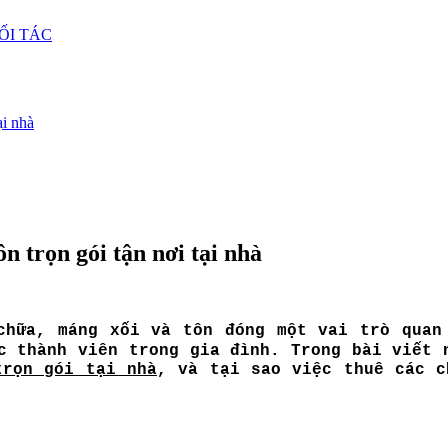
ỐI TÁC
ại nhà
n trọn gói tận nơi tại nhà
chữa, máng xối và tôn đóng một vai trò quan
ác thành viên trong gia đình. Trong bài viết
trọn gói tại nhà
, và tại sao việc thuê các c