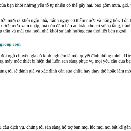
của bạn khỏi những yếu tố tự nhiên có thể gây hại, bao gồm mưa, gió, 
ước mưa ra khỏi ngôi nhà, tránh nguy cơ thấm nước và hỏng hói. Tôn t
h nước mưa xâm nhập, mà còn đảm bảo an toàn cho cơ sở hạ tầng, tránh 
 trần và mái của ngôi nhà khỏi sự ảnh hưởng của thời tiết bên ngoài.
uugroup.com
 đội ngũ chuyên gia có kinh nghiệm là một quyết định thông minh.
Dịc
g máy móc thiết bị hiện đại luôn sẵn sàng phục vụ mọi yêu cầu của bạ
húng tôi sẽ đánh giá và xác định cần sửa chữa hay thay thế hoặc làm m
cầu dịch vụ, chúng tôi sẵn sàng hỗ trợ bạn mọi lúc mọi nơi bất kể gần