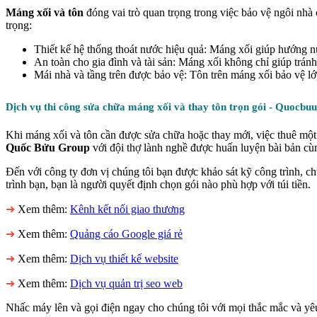
Máng xối và tôn
đóng vai trò quan trọng trong việc bảo vệ ngôi nhà 
trọng:
Thiết kế hệ thống thoát nước hiệu quả: Máng xối giúp hướng n
An toàn cho gia đình và tài sản: Máng xối không chỉ giúp trán
Mái nhà và tầng trên được bảo vệ: Tôn trên máng xối bảo vệ lớp
Dịch vụ thi công sửa chữa máng xối và thay tôn trọn gói - Quocb
Khi máng xối và tôn cần được sửa chữa hoặc thay mới, việc thuê một
Quốc Bửu Group
với đội thợ lành nghề được huấn luyện bài bản cùn
Đến với công ty đơn vị chúng tôi bạn được khảo sát kỹ công trình, c
trình bạn, bạn là người quyết định chọn gói nào phù hợp với túi tiền.
➜
Xem thêm:
Kênh kết nối giao thương
➜
Xem thêm:
Quảng cáo Google giá rẻ
➜
Xem thêm:
Dịch vụ thiết kế website
➜
Xem thêm:
Dịch vụ quản trị seo web
Nhấc máy lên và gọi điện ngay cho chúng tôi với mọi thắc mắc và yêu 