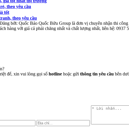
 giá tốt nhất thị trường
rẻ, theo yêu cầu
á tốt
tranh, theo yêu cầu
Đăng bởi:
Quốc Bảo
Quốc Bửu Group là đơn vị chuyên nhận thi công và
ách hàng với giá cả phải chăng nhất và chất lượng nhất, liên hệ: 0937
ến?
iệt để, xin vui lòng gọi số
hotline
hoặc gửi
thông tin yêu cầu
bên dưới