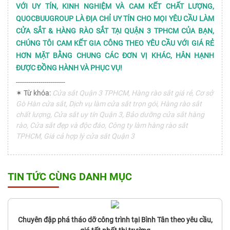
VỚI UY TÍN, KINH NGHIỆM VÀ CAM KẾT CHẤT LƯỢNG,
QUOCBUUGROUP LÀ ĐỊA CHỈ UY TÍN CHO MỌI YÊU CẦU LÀM
CỬA SẮT & HÀNG RÀO SẮT TẠI QUẬN 3 TPHCM CỦA BẠN,
CHÚNG TÔI CAM KẾT GIA CÔNG THEO YÊU CẦU VỚI GIÁ RẺ
HƠN MẶT BẰNG CHUNG CÁC ĐƠN VỊ KHÁC, HÂN HẠNH
ĐƯỢC ĐỒNG HÀNH VÀ PHỤC VỤ!
------------------------
✶ Từ khóa:
Cửa sắt Quận 3 TPHCM, Hàng rào sắt giá rẻ, Cơ sở
Gò Hàn cửa sắt, Dịch vụ làm cửa sắt trọn gói, Hàng rào sắt
chất lượng, Cửa sắt uy tín Quận 3, Bảo dưỡng cửa sắt hàng
rào, Cửa sắt đẹp và độc đáo, Công ty làm hàng rào sắt
TPHCM, Giá cả hợp lý cửa sắt Quận 3
TIN TỨC CÙNG DANH MỤC
Chuyên đập phá tháo dỡ công trình tại Bình Tân theo yêu cầu,