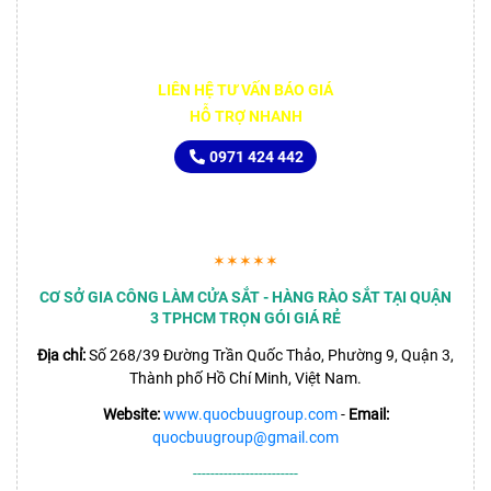
LIÊN HỆ TƯ VẤN BÁO GIÁ
HỖ TRỢ NHANH
0971 424 442
✶✶✶✶✶
CƠ SỞ GIA CÔNG LÀM CỬA SẮT - HÀNG RÀO SẮT TẠI QUẬN
3 TPHCM TRỌN GÓI GIÁ RẺ
Địa chỉ:
Số 268/39 Đường Trần Quốc Thảo, Phường 9, Quận 3,
Thành phố Hồ Chí Minh, Việt Nam.
Website:
www.quocbuugroup.com
-
Email:
quocbuugroup@gmail.com
------------------------