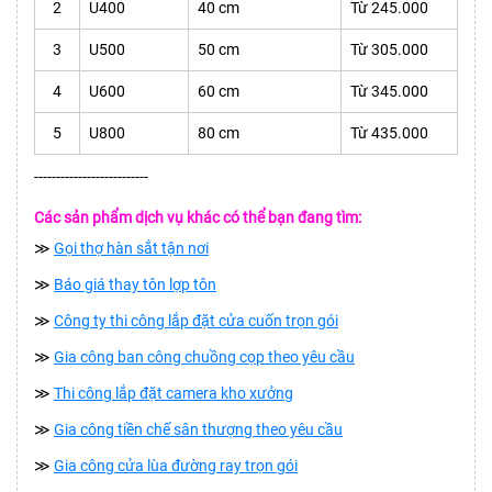
2
U400
40 cm
Từ 245.000
3
U500
50 cm
Từ 305.000
4
U600
60 cm
Từ 345.000
5
U800
80 cm
Từ 435.000
--------------------------
Các sản phẩm dịch vụ khác có thể bạn đang tìm:
≫
Gọi thợ hàn sắt tận nơi
≫
Báo giá thay tôn lợp tôn
≫
Công ty thi công lắp đặt cửa cuốn trọn gói
≫
Gia công ban công chuồng cọp theo yêu cầu
≫
Thi công lắp đặt camera kho xưởng
≫
Gia công tiền chế sân thượng theo yêu cầu
≫
Gia công cửa lùa đường ray trọn gói