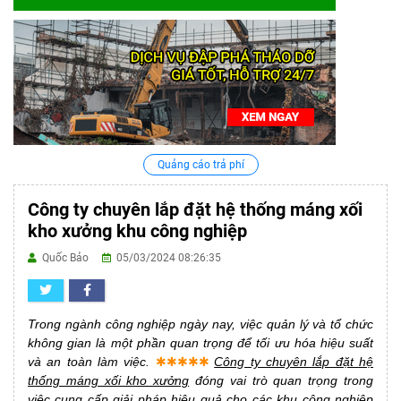
Quảng cáo trả phí
Công ty chuyên lắp đặt hệ thống máng xối
kho xưởng khu công nghiệp
Quốc Bảo
05/03/2024 08:26:35
Trong ngành công nghiệp ngày nay, việc quản lý và tổ chức
không gian là một phần quan trọng để tối ưu hóa hiệu suất
và an toàn làm việc.
✱✱✱✱✱
Công ty chuyên lắp đặt hệ
thống máng xối kho xưởng
đóng vai trò quan trọng trong
việc cung cấp giải pháp hiệu quả cho các khu công nghiệp