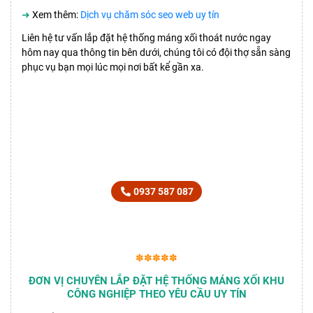
➜
Xem thêm:
Dịch vụ chăm sóc seo web uy tín
Liên hệ tư vấn lắp đặt hệ thống máng xối thoát nước ngay
hôm nay qua thông tin bên dưới, chúng tôi có đội thợ sẵn sàng
phục vụ bạn mọi lúc mọi nơi bất kể gần xa.
HOTLINE TƯ VẤN BÁO GIÁ
CHO MỌI YÊU CẦU
0937 587 087
✽✽✽✽✽
ĐƠN VỊ CHUYÊN LẮP ĐẶT HỆ THỐNG MÁNG XỐI KHU
CÔNG NGHIỆP THEO YÊU CẦU UY TÍN