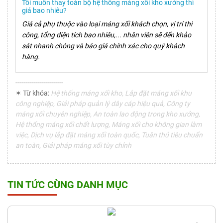
Tôi muốn thay toàn bộ hệ thống máng xối kho xưởng thì
giá bao nhiêu?
Giá cả phụ thuộc vào loại máng xối khách chọn, vị trí thi
công, tổng diện tích bao nhiêu,... nhân viên sẽ đến khảo
sát nhanh chóng và báo giá chính xác cho quý khách
hàng.
------------------------
✶ Từ khóa:
Hệ thống máng xối kho, Lắp đặt máng xối khu
công nghiệp, Giải pháp quản lý dây cáp hiệu quả, Công ty
máng xối chuyên nghiệp, An toàn lao động trong kho xưởng,
Hệ thống máng xối chất lượng, Máng xối cho không gian làm
việc, Dịch vụ lắp đặt máng xối toàn quốc, Tuân thủ tiêu chuẩn
an toàn, Giải pháp máng xối tùy chỉnh
TIN TỨC CÙNG DANH MỤC