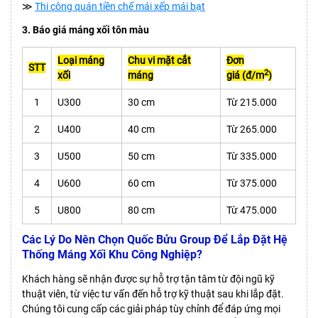
≫
Thi công quán tiền chế mái xếp mái bạt
3. Báo giá máng xối tôn màu
Loại máng
Chu vi mặt cắt
Đơn
STT
2
xối
máng
giá (đ/m
)
1
U300
30 cm
Từ 215.000
2
U400
40 cm
Từ
265.000
3
U500
50 cm
Từ 335.000
4
U600
60 cm
Từ 375.000
5
U800
80 cm
Từ 475.000
Các Lý Do Nên Chọn Quốc Bửu Group Để Lắp Đặt Hệ
Thống Máng Xối Khu Công Nghiệp?
Khách hàng sẽ nhận được sự hỗ trợ tận tâm từ đội ngũ kỹ
thuật viên, từ việc tư vấn đến hỗ trợ kỹ thuật sau khi lắp đặt.
Chúng tôi cung cấp các giải pháp tùy chỉnh để đáp ứng mọi