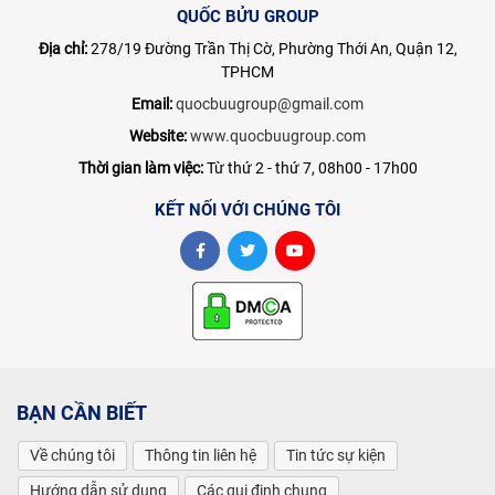
QUỐC BỬU GROUP
Địa chỉ:
278/19 Đường Trần Thị Cờ, Phường Thới An, Quận 12,
TPHCM
Email:
quocbuugroup@gmail.com
Website:
www.quocbuugroup.com
Thời gian làm việc:
Từ thứ 2 - thứ 7, 08h00 - 17h00
KẾT NỐI VỚI CHÚNG TÔI
BẠN CẦN BIẾT
Về chúng tôi
Thông tin liên hệ
Tin tức sự kiện
Hướng dẫn sử dụng
Các qui định chung