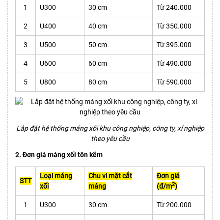
1
U300
30 cm
Từ 240.000
2
U400
40 cm
Từ
350.000
3
U500
50 cm
Từ 395.000
4
U600
60 cm
Từ 490.000
5
U800
80 cm
Từ 590.000
Lắp đặt hệ thống máng xối khu công nghiệp, công ty, xí nghiệp
theo yêu cầu
2. Đơn giá máng xối tôn kẽm
Loại máng
Chu vi mặt cắt
Đơn giá
STT
2
xối
máng
(đ/m
)
1
U300
30 cm
Từ 200.000