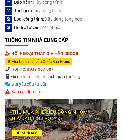
Bảo hành:
Tùy công trình
Thời gian:
Tùy công trình
Loại công trình:
Xây dựng tổng hợp
Hỗ trợ tư vấn:
24/24 giờ
THÔNG TIN NHÀ CUNG CẤP
NỘI NGOẠI THẤT GIA HÂN DECOR
Đối tác uy tín của Quốc Bửu Group
Hotline:
0937 587 087
Điều khoản, chính sách giao thương
Gửi yêu cầu tư vấn
Báo cáo lừa đảo