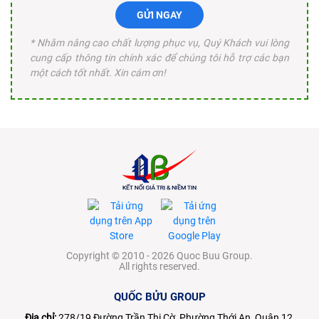
GỬI NGAY
* Nhằm nâng cao chất lượng phục vụ, Quý Khách vui lòng
cung cấp thông tin chính xác để chúng tôi hỗ trợ các bạn
một cách tốt nhất. Xin cám ơn!
Copyright © 2010 - 2026 Quoc Buu Group.
All rights reserved.
QUỐC BỬU GROUP
Địa chỉ:
278/19 Đường Trần Thị Cờ, Phường Thới An, Quận 12,