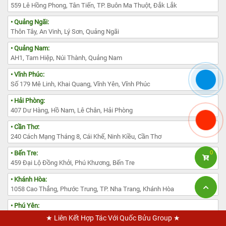
559 Lê Hồng Phong, Tân Tiến, TP. Buôn Ma Thuột, Đắk Lắk
• Quảng Ngãi:
Thôn Tây, An Vinh, Lý Sơn, Quảng Ngãi
• Quảng Nam:
AH1, Tam Hiệp, Núi Thành, Quảng Nam
• Vĩnh Phúc:
Số 179 Mê Linh, Khai Quang, Vĩnh Yên, Vĩnh Phúc
• Hải Phòng:
407 Dư Hàng, Hồ Nam, Lê Chân, Hải Phòng
• Cần Thơ:
240 Cách Mạng Tháng 8, Cái Khế, Ninh Kiều, Cần Thơ
• Bến Tre:
0
459 Đại Lộ Đồng Khởi, Phú Khương, Bến Tre
• Khánh Hòa:
1058 Cao Thắng, Phước Trung, TP. Nha Trang, Khánh Hòa
• Phú Yên:
1500 Nguyễn Hữu Thọ, Phường 9, Tuy Hòa, Phú Yên
★ Liên Kết Hợp Tác Với Quốc Bửu Group ★