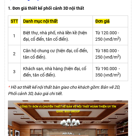
1. Đơn giá thiết kế phối cảnh 3D nội thất
STT
Danh mục nội thất
Đơn giá
Biệt thự, nhà phố, nhà liền kề (hiện
Từ 120.000 -
1
2
đại, cổ điển, tân cổ điển).
250 (vnđ/m
)
Căn hộ chung cư (hiện đại, cổ điển,
Từ 180.000 -
2
2
tân cổ điển).
250 (vnđ/m
)
Khách sạn, nhà hàng (hiện đại, cổ
Từ 190.000 -
3
2
điển, tân cổ điển).
350 (vnđ/m
)
*
Hồ sơ thiết kế nội thất bàn giao cho khách gồm: Bản vẽ 2D,
Phối cảnh 3D, báo giá chi tiết.