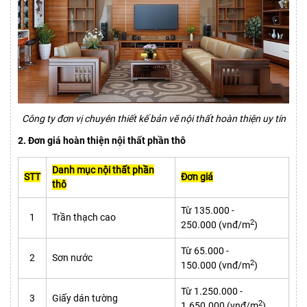
Công ty đơn vị chuyên thiết kế bản vẽ nội thất hoàn thiện uy tín
2. Đơn giá hoàn thiện nội thất phần thô
Danh mục nội thất phần
STT
Đơn giá
thô
Từ 135.000 -
1
Trần thạch cao
2
250.000 (vnđ/m
)
Từ 65.000 -
2
Sơn nước
2
150.000 (vnđ/m
)
Từ 1.250.000 -
3
Giấy dán tường
2
1.650.000 (vnđ/m
)