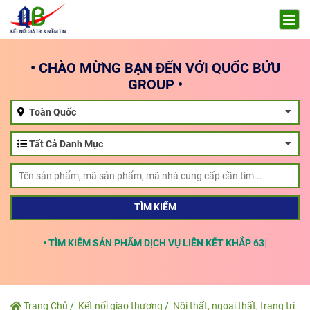
• CHÀO MỪNG BẠN ĐẾN VỚI QUỐC BỬU
GROUP •
Toàn Quốc
Tất Cả Danh Mục
TÌM KIẾM
• TÌM KIẾM SẢN PHẨM DỊCH VỤ LIÊN KẾT KHẮP 63 TỈNH TH
Trang Chủ
Kết nối giao thương
Nội thất, ngoại thất, trang trí