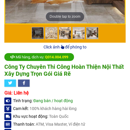
Double tap to zoom
Click ảnh
để phóng to
Mã hàng, dịch vụ:
Q014.004.099
Công Ty Chuyên Thi Công Hoàn Thiện Nội Thất
Xây Dựng Trọn Gói Giá Rẽ
Giá: Liên hệ
Tình trạng:
Đang bán / hoạt động
Cam kết:
100% khách hàng hài lòng
Khu vực hoạt động:
Toàn Quốc
Thanh toán:
ATM, Visa Master, Ví điện tử