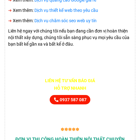
➜
Xem thêm:
Dịch vụ thiết kế web theo yêu cầu
➜
Xem thêm:
Dịch vụ chăm sóc seo web uy tín
Liên hệ ngay với chúng tôi nếu bạn đang cần đơn vị hoàn thiện
nội thất xây dựng, chúng tôi sẵn sàng phục vụ mọi yêu cầu của
bạn bất kể gần xa và bất kể ở đâu.
LIÊN HỆ TƯ VẤN BÁO GIÁ
HỖ TRỢ NHANH
0937 587 087
✽✽✽✽✽
ĐƠN VỊ THI CÔNG HOÀN THIỆN NỘI THẤT CHUYÊN