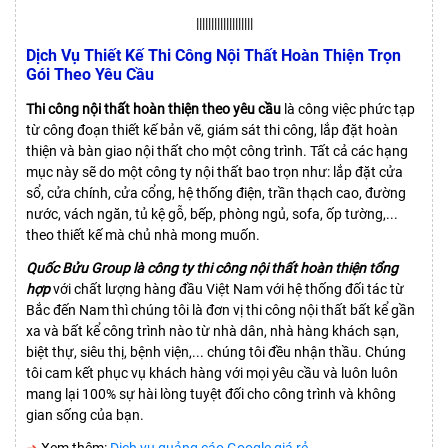
|||||||||||||||||||
Dịch Vụ Thiết Kế Thi Công Nội Thất Hoàn Thiện Trọn
Gói Theo Yêu Cầu
Thi công nội thất hoàn thiện theo yêu cầu
là công việc phức tạp
từ công đoạn thiết kế bản vẽ, giám sát thi công, lắp đặt hoàn
thiện và bàn giao nội thất cho một công trình. Tất cả các hạng
mục này sẽ do một công ty nội thất bao trọn như: lắp đặt cửa
sổ, cửa chính, cửa cổng, hệ thống điện, trần thạch cao, đường
nước, vách ngăn, tủ kệ gỗ, bếp, phòng ngủ, sofa, ốp tường,...
theo thiết kế mà chủ nhà mong muốn.
Quốc Bửu Group là công ty thi công nội thất hoàn thiện tổng
hợp
với chất lượng hàng đầu Việt Nam với hệ thống đối tác từ
Bắc đến Nam thì chúng tôi là đơn vị thi công nội thất bất kể gần
xa và bất kể công trình nào từ nhà dân, nhà hàng khách sạn,
biệt thự, siêu thị, bệnh viện,... chúng tôi đều nhận thầu. Chúng
tôi cam kết phục vụ khách hàng với mọi yêu cầu và luôn luôn
mang lại 100% sự hài lòng tuyệt đối cho công trình và không
gian sống của bạn.
➜
Xem thêm:
Dịch vụ quảng cáo Google giá rẻ