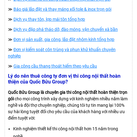
≫
Báo giá lắp đặt và thay máng xối tole & inox trọn gói
≫
Dịch vụ thay tôn, lợp mái tôn tổng hợp
≫
Dịch vụ đập phá tháo dỡ, đào móng, vận chuyển xà bần
≫
Đơn vị sản xuất, gia công, lắp đặt nhôm kính tổng hợp
≫
Đơn vị kiểm soát côn trùng và phun khử khuẩn chuyên
nghiệp
≫
Gia công cầu thang thoát hiểm theo yêu cầu
Lý do nên thuê công ty đơn vị thi công nội thất hoàn
thiện của Quốc Bửu Group?
Quốc Bửu Group là chuyên gia thi công nội thất hoàn thiện trọn
gói
cho mọi công trình xây dựng với kinh nghiệm nhiều năm làm
nghề và đội thợ chuyên nghiệp, chúng tôi tự tin mang lại 100%
sự hài lòng tuyệt đối cho yêu cầu của khách hàng với nhiều ưu
điểm tuyệt vời:
Kinh nghiệm thiết kế thi công nội thất hơn 15 năm trong
nghề.