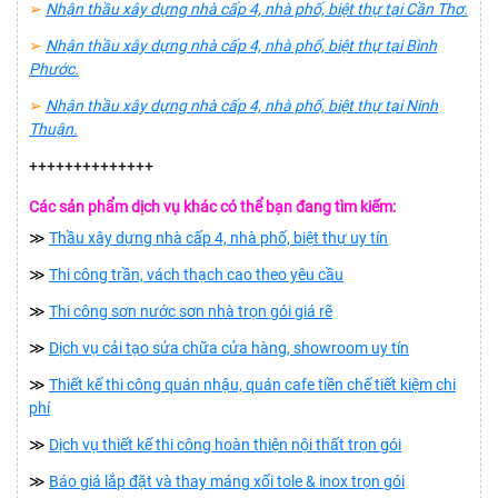
➢
Nhận thầu xây dựng nhà cấp 4, nhà phố, biệt thự tại Cần Thơ.
➢
Nhận thầu xây dựng nhà cấp 4, nhà phố, biệt thự tại Bình
Phước.
➢
Nhận thầu xây dựng nhà cấp 4, nhà phố, biệt thự tại Ninh
Thuận.
++++++++++++++
Các sản phẩm dịch vụ khác có thể bạn đang tìm kiếm:
≫
Thầu xây dựng nhà cấp 4, nhà phố, biệt thự uy tín
≫
Thi công trần, vách thạch cao theo yêu cầu
≫
Thi công sơn nước sơn nhà trọn gói giá rẽ
≫
Dịch vụ cải tạo sửa chữa cửa hàng, showroom uy tín
≫
Thiết kế thi công quán nhậu, quán cafe tiền chế tiết kiệm chi
phí
≫
Dịch vụ thiết kế thi công hoàn thiện nội thất trọn gói
≫
Báo giá lắp đặt và thay máng xối tole & inox trọn gói