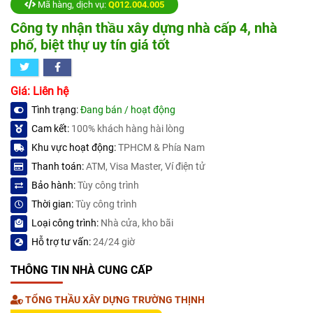
Mã hàng, dịch vụ:
Q012.004.005
Công ty nhận thầu xây dựng nhà cấp 4, nhà
phố, biệt thự uy tín giá tốt
Giá: Liên hệ
Tình trạng:
Đang bán / hoạt động
Cam kết:
100% khách hàng hài lòng
Khu vực hoạt động:
TPHCM & Phía Nam
Thanh toán:
ATM, Visa Master, Ví điện tử
Bảo hành:
Tùy công trình
Thời gian:
Tùy công trình
Loại công trình:
Nhà cửa, kho bãi
Hỗ trợ tư vấn:
24/24 giờ
THÔNG TIN NHÀ CUNG CẤP
TỔNG THẦU XÂY DỰNG TRƯỜNG THỊNH