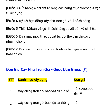
tham khảo chọn lựa.
[
Bước 3
] Gửi báo giá chi tiết rõ ràng các hạng mục thi công & vật
tư sử dụng.
[
Bước 4
] Ký kết hợp đồng xây nhà trọn gói với khách hàng.
[
Bước 5
] Thiết kế bản vẽ, gửi khách hàng duyệt bản vẽ chi tiết.
[
Bước 6
] Đưa máy móc thiết bị, vật tư, đội thợ đến thi công
nhanh chóng.
[
Bước 7
] Đôi bên nghiệm thu công trình và bàn giao công trình
hoàn thiện.
--------------------
Đơn Giá Xây Nhà Trọn Gói - Quốc Bửu Group (#)
STT
Danh mục xây dựng
Đơn giá
Từ 3,250,000
1
Xây dựng trọn gói bao vật tư giá rẽ
2
đ/m
Xây dựng trọn gói bao vật tư thông
Từ
2