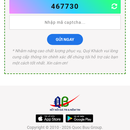
467730
GỬI NGAY
* Nhằm nâng cao chất lượng phục vụ, Quý Khách vui lòng
cung cấp thông tin chính xác để chúng tôi hỗ trợ các bạn
một cách tốt nhất. Xin cám ơn!
Copyright © 2010 - 2026 Quoc Buu Group.