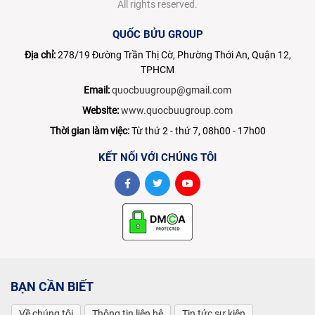
All rights reserved.
QUỐC BỬU GROUP
Địa chỉ:
278/19 Đường Trần Thị Cờ, Phường Thới An, Quận 12,
TPHCM
Email:
quocbuugroup@gmail.com
Website:
www.quocbuugroup.com
Thời gian làm việc:
Từ thứ 2 - thứ 7, 08h00 - 17h00
KẾT NỐI VỚI CHÚNG TÔI
BẠN CẦN BIẾT
Về chúng tôi
Thông tin liên hệ
Tin tức sự kiện