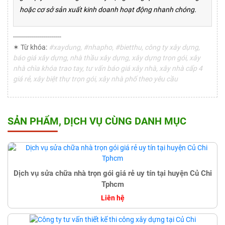
hoặc cơ sở sản xuất kinh doanh hoạt động nhanh chóng.
------------------------
✶ Từ khóa:
#xaydung, #nhapho, #bietthu, công ty xây dựng,
báo giá xây dựng, nhà thầu xây dựng, xây dựng trọn gói, xây
nhà chìa khóa trao tay, tư vấn báo giá xây nhà, xây nhà cấp 4
giá rẻ, xây biệt thự trọn gói, xây nhà phố theo yêu cầu
SẢN PHẨM, DỊCH VỤ CÙNG DANH MỤC
Dịch vụ sửa chữa nhà trọn gói giá rẻ uy tín tại huyện Củ Chi
Tphcm
Liên hệ