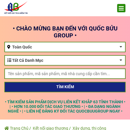
• CHÀO MỪNG BẠN ĐẾN VỚI QUỐC BỬU
GROUP •
Toàn Quốc
Tất Cả Danh Mục
TÌM KIẾM
• TÌM KIẾM SẢN PHẨM DỊCH VỤ LIÊN KẾT KHẮP 63 TỈNH THÀNH •
| • HƠN 10.000 ĐỐI TÁC GIAO THƯƠNG • | • ĐA DẠNG NGÀNH
NGHỀ • | • LIÊN HỆ ĐĂNG KÝ ĐỐI TÁC QUOCBUUGROUP NGAY •
Trang Chủ
Kết nối giao thương
Xây dựng, thi công