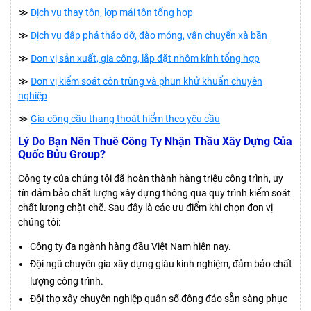
≫
Dịch vụ thay tôn, lợp mái tôn tổng hợp
≫
Dịch vụ đập phá tháo dỡ, đào móng, vận chuyển xà bần
≫
Đơn vị sản xuất, gia công, lắp đặt nhôm kính tổng hợp
≫
Đơn vị kiểm soát côn trùng và phun khử khuẩn chuyên
nghiệp
≫
Gia công cầu thang thoát hiểm theo yêu cầu
Lý Do Bạn Nên Thuê Công Ty Nhận Thầu Xây Dựng Của
Quốc Bửu Group?
Công ty của chúng tôi đã hoàn thành hàng triệu công trình, uy
tín đảm bảo chất lượng xây dựng thông qua quy trình kiểm soát
chất lượng chặt chẽ. Sau đây là các ưu điểm khi chọn đơn vị
chúng tôi:
Công ty đa ngành hàng đầu Việt Nam hiện nay.
Đội ngũ chuyên gia xây dựng giàu kinh nghiệm, đảm bảo chất
lượng công trình.
Đội thợ xây chuyên nghiệp quân số đông đảo sẵn sàng phục