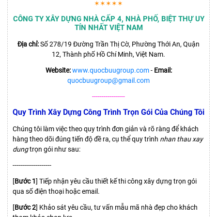
✶✶✶✶✶
CÔNG TY XÂY DỰNG NHÀ CẤP 4, NHÀ PHỐ, BIỆT THỰ UY
TÍN NHẤT VIỆT NAM
Địa chỉ:
Số 278/19 Đường Trần Thị Cờ, Phường Thới An, Quận
12, Thành phố Hồ Chí Minh, Việt Nam.
Website:
www.quocbuugroup.com
-
Email:
quocbuugroup@gmail.com
-----------------
Quy Trình Xây Dựng Công Trình Trọn Gói Của Chúng Tôi
Chúng tôi làm việc theo quy trình đơn giản và rõ ràng để khách
hàng theo dõi đúng tiến độ đề ra, cụ thể quy trình
nhan thau xay
dung
trọn gói như sau:
--------------------
[
Bước 1
] Tiếp nhận yêu cầu thiết kế thi công xây dựng trọn gói
qua số điện thoại hoặc email.
[
Bước 2
] Khảo sát yêu cầu, tư vấn mẫu mã nhà đẹp cho khách