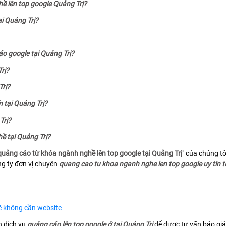
ề lên top google Quảng Trị?
i Quảng Trị?
áo google tại Quảng Trị?
rị?
Trị?
n tại Quảng Trị?
Trị?
ề tại Quảng Trị?
uảng cáo từ khóa ngành nghề lên top google tại Quảng Trị
" của chúng tô
ng ty đơn vị chuyên
quang cao tu khoa nganh nghe len top google uy tin t
rẽ không cần website
n dịch vụ
quảng cáo lên top google ở tại Quảng Trị
để được tư vấn báo giá