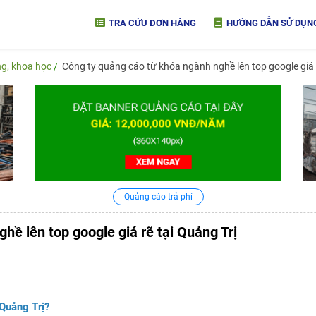
TRA CỨU ĐƠN HÀNG
HƯỚNG DẪN SỬ DỤN
ng, khoa học
Công ty quảng cáo từ khóa ngành nghề lên top google giá r
Quảng cáo trả phí
hề lên top google giá rẽ tại Quảng Trị
 Quảng Trị?