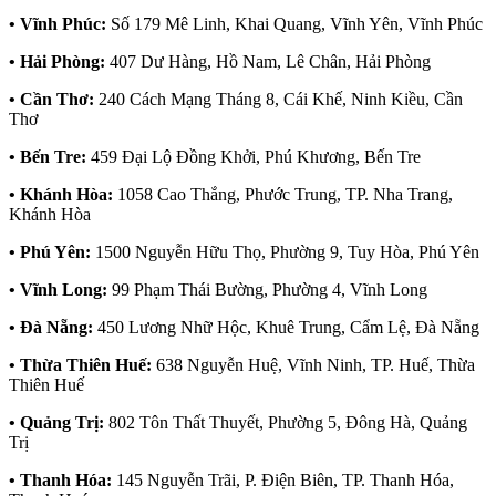
• Vĩnh Phúc:
Số 179 Mê Linh, Khai Quang, Vĩnh Yên, Vĩnh Phúc
• Hải Phòng:
407 Dư Hàng, Hồ Nam, Lê Chân, Hải Phòng
• Cần Thơ:
240 Cách Mạng Tháng 8, Cái Khế, Ninh Kiều, Cần
Thơ
• Bến Tre:
459 Đại Lộ Đồng Khởi, Phú Khương, Bến Tre
• Khánh Hòa:
1058 Cao Thắng, Phước Trung, TP. Nha Trang,
Khánh Hòa
• Phú Yên:
1500 Nguyễn Hữu Thọ, Phường 9, Tuy Hòa, Phú Yên
• Vĩnh Long:
99 Phạm Thái Bường, Phường 4, Vĩnh Long
• Đà Nẵng:
450 Lương Nhữ Hộc, Khuê Trung, Cẩm Lệ, Đà Nẵng
• Thừa Thiên Huế:
638 Nguyễn Huệ, Vĩnh Ninh, TP. Huế, Thừa
Thiên Huế
• Quảng Trị:
802 Tôn Thất Thuyết, Phường 5, Đông Hà, Quảng
Trị
• Thanh Hóa:
145 Nguyễn Trãi, P. Điện Biên, TP. Thanh Hóa,