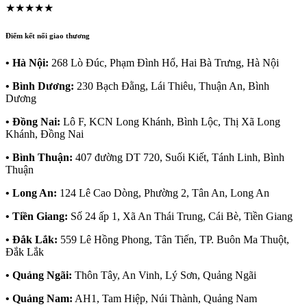
★★★★★
Điểm kết nối giao thương
• Hà Nội:
268 Lò Đúc, Phạm Đình Hổ, Hai Bà Trưng, Hà Nội
• Bình Dương:
230 Bạch Đằng, Lái Thiêu, Thuận An, Bình
Dương
• Đồng Nai:
Lô F, KCN Long Khánh, Bình Lộc, Thị Xã Long
Khánh, Đồng Nai
• Bình Thuận:
407 đường DT 720, Suối Kiết, Tánh Linh, Bình
Thuận
• Long An:
124 Lê Cao Dòng, Phường 2, Tân An, Long An
• Tiền Giang:
Số 24 ấp 1, Xã An Thái Trung, Cái Bè, Tiền Giang
• Đắk Lắk:
559 Lê Hồng Phong, Tân Tiến, TP. Buôn Ma Thuột,
Đắk Lắk
• Quảng Ngãi:
Thôn Tây, An Vinh, Lý Sơn, Quảng Ngãi
• Quảng Nam:
AH1, Tam Hiệp, Núi Thành, Quảng Nam