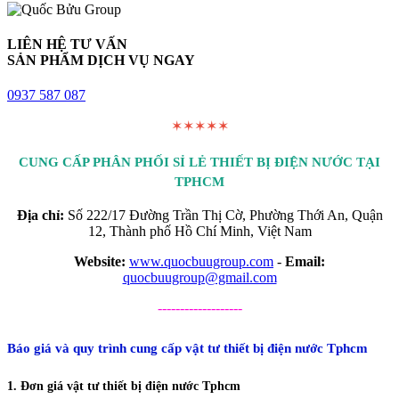
LIÊN HỆ TƯ VẤN
SẢN PHẨM DỊCH VỤ NGAY
0937 587 087
✶✶✶✶✶
CUNG CẤP PHÂN PHỐI SỈ LẺ THIẾT BỊ ĐIỆN NƯỚC TẠI
TPHCM
Địa chỉ:
Số 222/17 Đường Trần Thị Cờ, Phường Thới An, Quận
12, Thành phố Hồ Chí Minh, Việt Nam
Website:
www.quocbuugroup.com
-
Email:
quocbuugroup@gmail.com
-------------------
Báo giá và quy trình cung cấp vật tư thiết bị điện nước Tphcm
1. Đơn giá vật tư thiết bị điện nước Tphcm