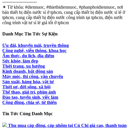
------------------------
✶ Từ khóa:
#diennuoc, #thietbidiennuoc, #phanphoidiennuoc, nơi
bán thiết bị điện nước sỉ ở tphcm, cung cấp thiết bị điện nước sỉ lẻ ở
tphcm, cung cấp thiết bị điện nước công trình tại tphcm, điện nước
công trình vật tư sỉ lẻ giá tốt ở tphcm
Danh Mục Tin Tức Sự Kiện
Ưu đãi, khuyến mãi, truyền thông
Công nghệ, viễn thông, khoa học
Ẩm thực, du lịch, địa điểm
Sức khỏe, làm đẹp
Thời trang, xu hướng
Kinh doanh, bất động sản
Máy móc, thi công, vận chuyển
Sản xuất, hàng hóa, vật tư
Thời sự, đời sống, xã hội
Thể thao, giải trí, phim ảnh
Đào tạo, tuyển sinh, việc làm
Cộng đồng, chia sẽ, từ thiện
Tin Tức Cùng Danh Mục
Thu mua cáp đồng, cáp nhôm tại Củ Chi giá cao, thanh toán