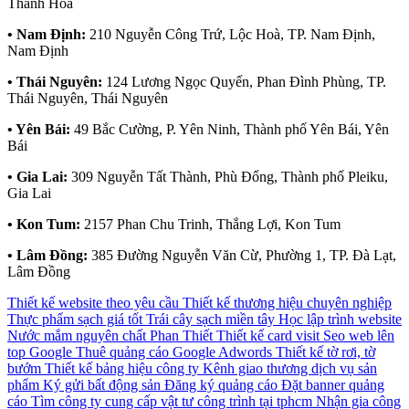
Thanh Hoá
• Nam Định:
210 Nguyễn Công Trứ, Lộc Hoà, TP. Nam Định,
Nam Định
• Thái Nguyên:
124 Lương Ngọc Quyến, Phan Đình Phùng, TP.
Thái Nguyên, Thái Nguyên
• Yên Bái:
49 Bắc Cường, P. Yên Ninh, Thành phố Yên Bái, Yên
Bái
• Gia Lai:
309 Nguyễn Tất Thành, Phù Đổng, Thành phố Pleiku,
Gia Lai
• Kon Tum:
2157 Phan Chu Trinh, Thắng Lợi, Kon Tum
• Lâm Đồng:
385 Đường Nguyễn Văn Cừ, Phường 1, TP. Đà Lạt,
Lâm Đồng
Thiết kế website theo yêu cầu
Thiết kế thương hiệu chuyên nghiệp
Thực phẩm sạch giá tốt
Trái cây sạch miền tây
Học lập trình website
Nước mắm nguyên chất Phan Thiết
Thiết kế card visit
Seo web lên
top Google
Thuê quảng cáo Google Adwords
Thiết kế tờ rơi, tờ
bướm
Thiết kế bảng hiệu công ty
Kênh giao thương dịch vụ sản
phẩm
Ký gửi bất động sản
Đăng ký quảng cáo
Đặt banner quảng
cáo
Tìm công ty cung cấp vật tư công trình tại tphcm
Nhận gia công