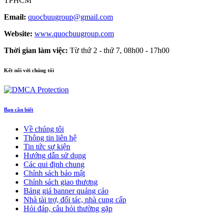
TPHCM
Email:
quocbuugroup@gmail.com
Website:
www.quocbuugroup.com
Thời gian làm việc:
Từ thứ 2 - thứ 7, 08h00 - 17h00
Kết nối với chúng tôi
Bạn cần biết
Về chúng tôi
Thông tin liên hệ
Tin tức sự kiện
Hướng dẫn sử dụng
Các qui định chung
Chính sách bảo mật
Chính sách giao thương
Bảng giá banner quảng cáo
Nhà tài trợ, đối tác, nhà cung cấp
Hỏi đáp, câu hỏi thường gặp