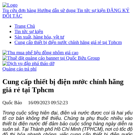
Tra cứu đơn hàng
Hướng dẫn sử dụng
Tin tức sự kiện
ĐĂNG KÝ
ĐỐI TÁC
Trang Chủ
Tin tức sự kiện
Sản xuất, hàng hóa, vật tư
Cung cấp thiết bị điện nước chính hãng giá rẻ tại Tphcm
Quảng cáo trả phí
Cung cấp thiết bị điện nước chính hãng
giá rẻ tại Tphcm
Quốc Bảo
16/09/2023 09:52:23
Trong cuộc sống hiện đại, điện và nước được coi là hai yếu
tố cơ bản không thể thiếu. Chúng ta phụ thuộc nhiều vào
thiết bị điện nước để đảm bảo cuộc sống hàng ngày diễn ra
suôn sẻ. Tại Thành phố Hồ Chí Minh (TPHCM), nơi có tốc độ
đô thị hóa nhanh chóng, việc cung cấp thiết bị điện nước