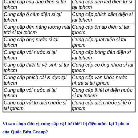
Cung cấp cầu dao điện sỉ tại
Cung cấp đèn led điện tử sỉ
tphcm
tại tphcm
Cung cấp ổ cắm điện sỉ tại
Cung cấp phích cắm điện sỉ
tphcm
tại tphcm
Cung cấp đèn năng lượng mặt
Cung cấp ổn áp điện sỉ tại
trời sỉ tại tphcm
tphcm
Cung cấp ống nước sỉ tại
Cung cấp quạt điện sỉ tại
tphcm
tphcm
Cung cấp vòi nước sỉ tại
Cung cấp bóng đèn điện sỉ
tphcm
tại tphcm
Cung cấp thiết bị vệ sinh sỉ tại
Cung cấp co ống nhựa sỉ tại
tphcm
tphcm
Cung cấp phích cái & đực tại
Cung cấp van khóa nước
tphcm
nhựa sỉ tại tphcm
Cung cấp vòi nước sỉ tại
Cung cấp thiết bị điện nước
tphcm
sỉ tại tphcm
Cung cấp vật tư điện nước sỉ
Cung cấp điện nước sỉ lẻ ở
tại tphcm
tphcm
Vì sao chọn đơn vị cung cấp vật tư thiết bị điện nước tại Tphcm
của Quốc Bửu Group?