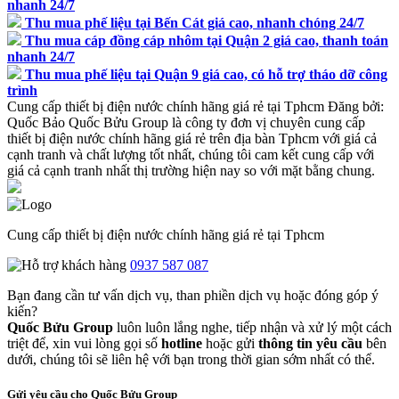
nhanh 24/7
Thu mua phế liệu tại Bến Cát giá cao, nhanh chóng 24/7
Thu mua cáp đồng cáp nhôm tại Quận 2 giá cao, thanh toán
nhanh 24/7
Thu mua phế liệu tại Quận 9 giá cao, có hỗ trợ tháo dỡ công
trình
Cung cấp thiết bị điện nước chính hãng giá rẻ tại Tphcm
Đăng bởi:
Quốc Bảo
Quốc Bửu Group là công ty đơn vị chuyên cung cấp
thiết bị điện nước chính hãng giá rẻ trên địa bàn Tphcm với giá cả
cạnh tranh và chất lượng tốt nhất, chúng tôi cam kết cung cấp với
giá cả cạnh tranh nhất thị trường hiện nay so với mặt bằng chung.
Cung cấp thiết bị điện nước chính hãng giá rẻ tại Tphcm
0937 587 087
Bạn đang cần tư vấn dịch vụ, than phiền dịch vụ hoặc đóng góp ý
kiến?
Quốc Bửu Group
luôn luôn lắng nghe, tiếp nhận và xử lý một cách
triệt để, xin vui lòng gọi số
hotline
hoặc gửi
thông tin yêu cầu
bên
dưới, chúng tôi sẽ liên hệ với bạn trong thời gian sớm nhất có thể.
Gửi yêu cầu cho Quốc Bửu Group