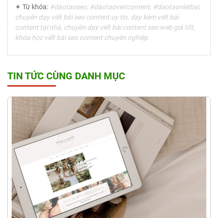
✶ Từ khóa:
#daotaoseo, #daotaovietcontent, #daotaovietbai,
chuyên dạy viết bài seo content uy tín, dạy kèm viết bài
content tại nhà, chuyên dạy viết bài content seo web giá tốt,
khóa học viết bài seo content chuyên nghiệp
TIN TỨC CÙNG DANH MỤC