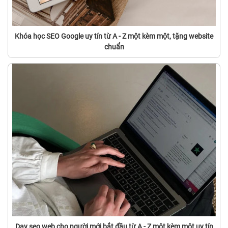
Khóa học SEO Google uy tín từ A - Z một kèm một, tặng website
chuẩn
Dạy seo web cho người mới bắt đầu từ A - Z một kèm một uy tín