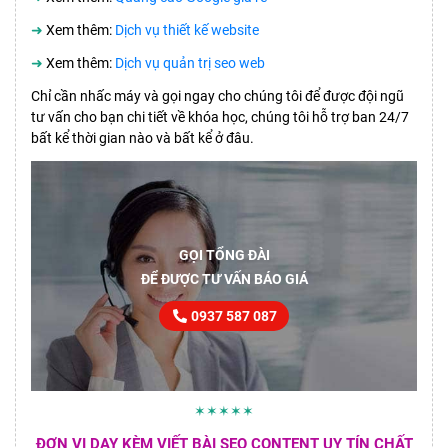
➜
Xem thêm:
Dịch vụ thiết kế website
➜
Xem thêm:
Dịch vụ quản trị seo web
Chỉ cần nhấc máy và gọi ngay cho chúng tôi để được đội ngũ
tư vấn cho bạn chi tiết về khóa học, chúng tôi hỗ trợ ban 24/7
bất kể thời gian nào và bất kể ở đâu.
GỌI TỔNG ĐÀI
ĐỂ ĐƯỢC TƯ VẤN BÁO GIÁ
0937 587 087
✶✶✶✶✶
ĐƠN VỊ DẠY KÈM VIẾT BÀI SEO CONTENT UY TÍN CHẤT