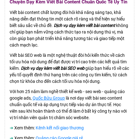
Chuyên Dạy Kèm Viết Bài Content Chuẩn Quốc Tế Uy Tín
Viết bài content chất lượng đòi hỏi khả năng sáng tạo, khả
năng diễn đạt thông tin một cách rõ ràng và thể hiện sự hiểu
biết sâu sắc về chủ đề.
Dịch vụ dạy kèm viết bài content
không
chỉ giúp bạn nắm vững cách thức tạo ra nội dung thú vị, mà
còn giúp bạn phát triển khả năng tương tác và giao tiếp một
cách mạch lạc.
Viết bài SEO web là một nghệ thuật đòi hỏi kiến thức về cách
tối ưu hóa nội dung để đạt được vị trí cao trên các kết quả tìm
kiếm.
Dịch vụ dạy kèm viết bài SEO web
giúp bạn hiểu rõ về các
yếu tố quyết định thứ hạng trên các công cụ tìm kiếm, từ cách
chọn từ khóa cho đến cách tối ưu hóa nội dung.
Với hơn 25 năm làm nghề thiết kế web - seo web - quảng cáo
google ads,
Quốc Bửu Group
là nơi dạy viết bài seo content
chuẩn quốc tế và áp dụng trực tiếp vào dự án thực tế. Học
viên sau khi hoàn thành có thể đi làm ở bất kỳ công ty nào với
vị trí nhân viên quản trị chăm sóc website.
➜
Xem thêm:
Kênh kết nối giao thương
➜
Xem thêm:
Quảng cáo Google giá rẻ