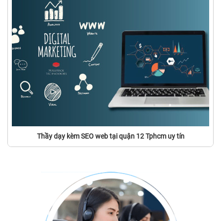
Thầy dạy kèm SEO web tại quận 12 Tphcm uy tín