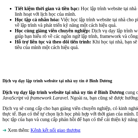
Tiết kiệm thời gian và tiền bạc:
Học lập trình website tại nhà 
linh hoạt với lịch học của mình.
Học tập cá nhân hóa:
Việc học lập trình website tại nhà cho 
về lập trình và phát triển kỹ năng một cách hiệu quả.
Học cùng giảng viên chuyên nghiệp:
Dịch vụ dạy lập trình w
giúp bạn hiểu rõ về các ngôn ngữ lập trình, framework và công
Hỗ trợ liên tục và theo dõi tiến trình:
Khi học tại nhà, bạn sẽ
tiêu của mình một cách hiệu quả.
Dịch vụ dạy lập trình website tại nhà uy tín ở Bình Dương
Dịch vụ dạy lập trình website tại nhà uy tín ở Bình Dương
cung c
JavaScript và framework Laravel
. Ngoài ra, bạn cũng sẽ được hướng 
Dịch vụ sẽ cung cấp cho bạn giảng viên chuyên nghiệp, có kinh nghiệ
thực tế. Bạn có thể tự chọn lịch học phù hợp với thời gian của mình. D
học tập của bạn và cung cấp phản hồi để bạn có thể cải thiện kỹ năng
➜
Xem thêm:
Kênh kết nối giao thương