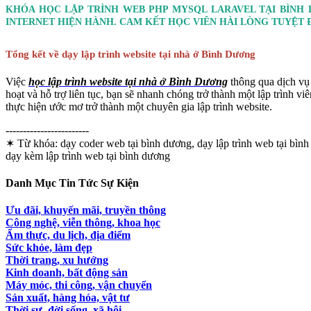
KHÓA HỌC LẬP TRÌNH WEB PHP MYSQL LARAVEL TẠI BÌNH
INTERNET HIỆN HÀNH. CAM KẾT HỌC VIÊN HÀI LÒNG TUYỆT 
Tổng kết về dạy lập trình website tại nhà ở Bình Dương
Việc
học lập trình website tại nhà ở Bình Dương
thông qua dịch vụ 
hoạt và hỗ trợ liên tục, bạn sẽ nhanh chóng trở thành một lập trình 
thực hiện ước mơ trở thành một chuyên gia lập trình website.
------------------------
✶ Từ khóa:
dạy coder web tại bình dương, dạy lập trình web tại bình 
dạy kèm lập trình web tại bình dương
Danh Mục Tin Tức Sự Kiện
Ưu đãi, khuyến mãi, truyền thông
Công nghệ, viễn thông, khoa học
Ẩm thực, du lịch, địa điểm
Sức khỏe, làm đẹp
Thời trang, xu hướng
Kinh doanh, bất động sản
Máy móc, thi công, vận chuyển
Sản xuất, hàng hóa, vật tư
Thời sự, đời sống, xã hội