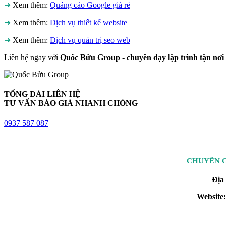
➜
Xem thêm:
Quảng cáo Google giá rẻ
➜
Xem thêm:
Dịch vụ thiết kế website
➜
Xem thêm:
Dịch vụ quản trị seo web
Liên hệ ngay với
Quốc Bửu Group - chuyên dạy lập trình tận nơi
TỔNG ĐÀI LIÊN HỆ
TƯ VẤN BÁO GIÁ NHANH CHÓNG
0937 587 087
CHUYÊN G
Địa 
Website: