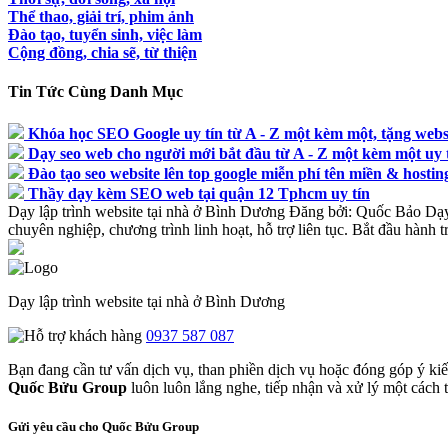
Thể thao, giải trí, phim ảnh
Đào tạo, tuyển sinh, việc làm
Cộng đồng, chia sẽ, từ thiện
Tin Tức Cùng Danh Mục
Khóa học SEO Google uy tín từ A - Z một kèm một, tặng webs
Dạy seo web cho người mới bắt đầu từ A - Z một kèm một uy 
Đào tạo seo website lên top google miễn phí tên miền & hosti
Thầy dạy kèm SEO web tại quận 12 Tphcm uy tín
Dạy lập trình website tại nhà ở Bình Dương
Đăng bởi:
Quốc Bảo
Dạy
chuyên nghiệp, chương trình linh hoạt, hỗ trợ liên tục. Bắt đầu hành t
Dạy lập trình website tại nhà ở Bình Dương
0937 587 087
Bạn đang cần tư vấn dịch vụ, than phiền dịch vụ hoặc đóng góp ý ki
Quốc Bửu Group
luôn luôn lắng nghe, tiếp nhận và xử lý một cách tr
Gửi yêu cầu cho Quốc Bửu Group