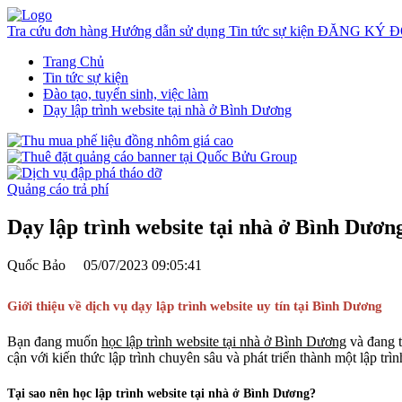
Tra cứu đơn hàng
Hướng dẫn sử dụng
Tin tức sự kiện
ĐĂNG KÝ Đ
Trang Chủ
Tin tức sự kiện
Đào tạo, tuyển sinh, việc làm
Dạy lập trình website tại nhà ở Bình Dương
Quảng cáo trả phí
Dạy lập trình website tại nhà ở Bình Dươn
Quốc Bảo
05/07/2023 09:05:41
Giới thiệu về dịch vụ dạy lập trình website uy tín tại Bình Dương
Bạn đang muốn
học lập trình website tại nhà ở Bình Dương
và đang t
cận với kiến thức lập trình chuyên sâu và phát triển thành một lập trìn
Tại sao nên học lập trình website tại nhà ở Bình Dương?