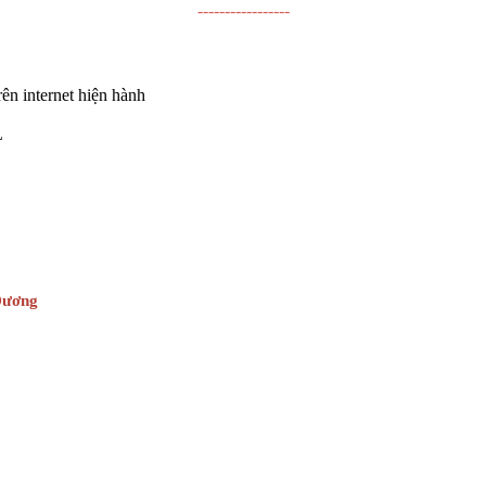
-----------------
ên internet hiện hành
L
 Dương