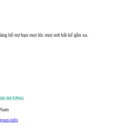
àng hỗ trợ bạn mọi lúc mọi nơi bất kể gần xa.
ÌNH DƯƠNG
 Nam
oup.info