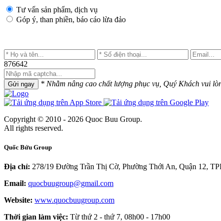
Tư vấn sản phẩm, dịch vụ
Góp ý, than phiền, báo cáo lừa đảo
876642
* Nhằm nâng cao chất lượng phục vụ, Quý Khách vui lòng 
Gửi ngay
Copyright © 2010 - 2026 Quoc Buu Group.
All rights reserved.
Quốc Bửu Group
Địa chỉ:
278/19 Đường Trần Thị Cờ, Phường Thới An, Quận 12, 
Email:
quocbuugroup@gmail.com
Website:
www.quocbuugroup.com
Thời gian làm việc:
Từ thứ 2 - thứ 7, 08h00 - 17h00