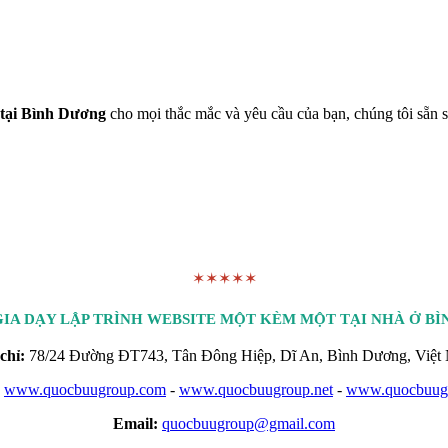
 tại Bình Dương
cho mọi thắc mắc và yêu cầu của bạn, chúng tôi sẵn s
✶✶✶✶✶
IA DẠY LẬP TRÌNH WEBSITE MỘT KÈM MỘT TẠI NHÀ Ở B
chỉ:
78/24 Đường ĐT743, Tân Đông Hiệp, Dĩ An, Bình Dương, Việt
www.quocbuugroup.com
-
www.quocbuugroup.net
-
www.quocbuugr
Email:
quocbuugroup@gmail.com