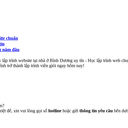
ite chuẩn
tín
ng năm đầu
 lập trình website tại nhà ở Bình Dương uy tín - Học lập trình web chu
rình trở thành lập trình viên giỏi ngay hôm nay!
ến?
iệt để, xin vui lòng gọi số
hotline
hoặc gửi
thông tin yêu cầu
bên dưới