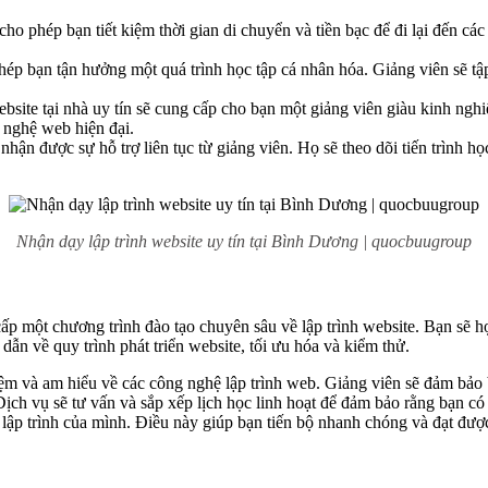
cho phép bạn tiết kiệm thời gian di chuyển và tiền bạc để đi lại đến các
phép bạn tận hưởng một quá trình học tập cá nhân hóa. Giảng viên sẽ t
ebsite tại nhà uy tín sẽ cung cấp cho bạn một giảng viên giàu kinh n
 nghệ web hiện đại.
 nhận được sự hỗ trợ liên tục từ giảng viên. Họ sẽ theo dõi tiến trình
Nhận dạy lập trình website uy tín tại Bình Dương | quocbuugroup
ấp một chương trình đào tạo chuyên sâu về lập trình website. Bạn sẽ h
dẫn về quy trình phát triển website, tối ưu hóa và kiểm thử.
m và am hiểu về các công nghệ lập trình web. Giảng viên sẽ đảm bảo b
ịch vụ sẽ tư vấn và sắp xếp lịch học linh hoạt để đảm bảo rằng bạn có t
 lập trình của mình. Điều này giúp bạn tiến bộ nhanh chóng và đạt đượ