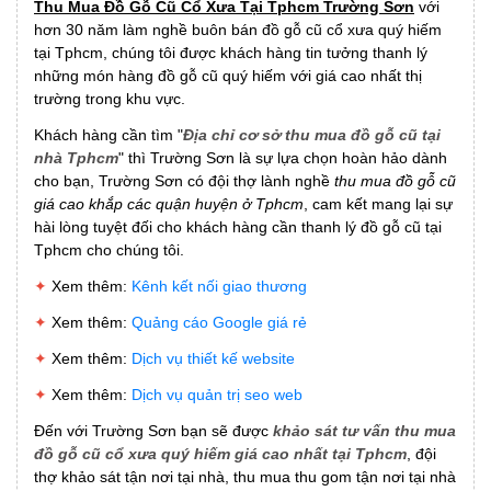
Thu Mua Đồ Gỗ Cũ Cổ Xưa Tại Tphcm Trường Sơn
với
hơn 30 năm làm nghề buôn bán đồ gỗ cũ cổ xưa quý hiếm
tại Tphcm, chúng tôi được khách hàng tin tưởng thanh lý
những món hàng đồ gỗ cũ quý hiếm với giá cao nhất thị
trường trong khu vực.
Khách hàng cần tìm "
Địa chỉ cơ sở thu mua đồ gỗ cũ tại
nhà Tphcm
" thì Trường Sơn là sự lựa chọn hoàn hảo dành
cho bạn, Trường Sơn có đội thợ lành nghề
thu mua đồ gỗ cũ
giá cao khắp các quận huyện ở Tphcm
, cam kết mang lại sự
hài lòng tuyệt đối cho khách hàng cần thanh lý đồ gỗ cũ tại
Tphcm cho chúng tôi.
✦
Xem thêm:
Kênh kết nối giao thương
✦
Xem thêm:
Quảng cáo Google giá rẻ
✦
Xem thêm:
Dịch vụ thiết kế website
✦
Xem thêm:
Dịch vụ quản trị seo web
Đến với Trường Sơn bạn sẽ được
khảo sát tư vấn thu mua
đồ gỗ cũ cổ xưa quý hiếm giá cao nhất tại Tphcm
, đội
thợ khảo sát tận nơi tại nhà, thu mua thu gom tận nơi tại nhà