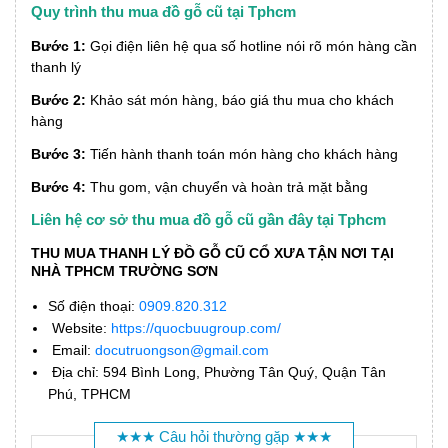
Quy trình thu mua đồ gỗ cũ tại Tphcm
Bước 1:
Gọi điện liên hệ qua số hotline nói rõ món hàng cần
thanh lý
Bước 2:
Khảo sát món hàng, báo giá thu mua cho khách
hàng
Bước 3:
Tiến hành thanh toán món hàng cho khách hàng
Bước 4:
Thu gom, vận chuyển và hoàn trả mặt bằng
Liên hệ cơ sở thu mua đồ gỗ cũ gần đây tại Tphcm
THU MUA THANH LÝ ĐỒ GỖ CŨ CỔ XƯA TẬN NƠI TẠI
NHÀ TPHCM TRƯỜNG SƠN
Số điện thoại:
0909.820.312
Website:
https://quocbuugroup.com/
Email:
docutruongson@gmail.com
Địa chỉ: 594 Bình Long, Phường Tân Quý, Quận Tân
Phú, TPHCM
★★★ Câu hỏi thường gặp ★★★