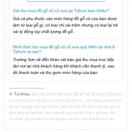
Giá thu mua đồ gỗ cũ cổ xưa tại Tphcm bao nhiêu?
Giá cả phụ thuộc vào món hàng đồ gỗ cũ của bạn được
làm từ loại gỗ gì, có loại chỉ vài trăm nhưng có loại lại tới
vài tỷ đồng tùy chất lượng đồ gỗ.
Hình thức thu mua đồ gỗ cũ cổ xưa quý hiếm tại nhà ở
Tphcm ra sao?
Trường Sơn sẽ đến khảo sát báo giá thu mua trực tiếp
tận nơi tại nhà khách hàng khi khách cần thanh lý, sau
đó thanh toán và thu gom món hàng của bạn.
------------------------
✶ Từ khóa:
Địa chỉ cơ sở thu mua đồ gỗ cũ tại nhà ở Tphcm,
co so thu mua do go cu uy tin tai tphcm, cua hang buon ban
do go cu gia cao tai tphcm, lien he dia chi thu mua do go cu
gan day tai tphcm, thu mua do go cu tai nha o tphcm, thu
mua do go cu tan noi tai tphcm va cac tinh thanh lan can