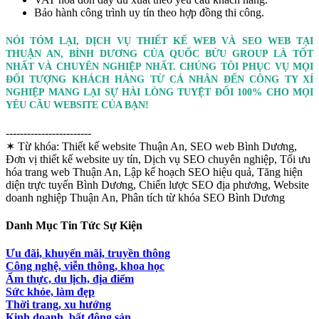
Bảo hành công trình uy tín theo hợp đồng thi công.
NÓI TÓM LẠI, DỊCH VỤ THIẾT KẾ WEB VÀ SEO WEB TẠI
THUẬN AN, BÌNH DƯƠNG CỦA QUỐC BỬU GROUP LÀ TỐT
NHẤT VÀ CHUYÊN NGHIỆP NHẤT. CHÚNG TÔI PHỤC VỤ MỌI
ĐỐI TƯỢNG KHÁCH HÀNG TỪ CÁ NHÂN ĐẾN CÔNG TY XÍ
NGHIỆP MANG LẠI SỰ HÀI LÒNG TUYỆT ĐỐI 100% CHO MỌI
YÊU CẦU WEBSITE CỦA BẠN!
------------------------
✶ Từ khóa:
Thiết kế website Thuận An, SEO web Bình Dương,
Đơn vị thiết kế website uy tín, Dịch vụ SEO chuyên nghiệp, Tối ưu
hóa trang web Thuận An, Lập kế hoạch SEO hiệu quả, Tăng hiện
diện trực tuyến Bình Dương, Chiến lược SEO địa phương, Website
doanh nghiệp Thuận An, Phân tích từ khóa SEO Bình Dương
Danh Mục Tin Tức Sự Kiện
Ưu đãi, khuyến mãi, truyền thông
Công nghệ, viễn thông, khoa học
Ẩm thực, du lịch, địa điểm
Sức khỏe, làm đẹp
Thời trang, xu hướng
Kinh doanh, bất động sản