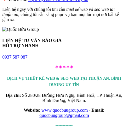
Liên hệ ngay với chúng tôi khi cần
thiết kế web và seo web tại
thuận an
, chúng tôi sẵn sàng phục vụ bạn mọi lúc mọi nơi bất kể
gần xa.
LIÊN HỆ TƯ VẤN BÁO GIÁ
HỖ TRỢ NHANH
0937 587 087
✶✶✶✶✶
DỊCH VỤ THIẾT KẾ WEB & SEO WEB TẠI THUẬN AN, BÌNH
DƯƠNG UY TÍN
Địa chỉ:
Số 280/28 Đường Hữu Nghị, Bình Hoà, TP Thuận An,
Bình Dương, Việt Nam.
Website:
www.quocbuugroup.com
-
Email:
quocbuugroup@gmail.com
------------