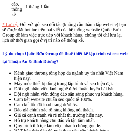
cáo,
1 tháng 1 lần
thống
kê
* Lưu ý:
Đối với gói seo đối tác (không cần thành lập website) bạn
sẽ được đặt hotline trên bài viết của hệ thống website Quốc Bửu
Group để làm việc trực tiếp với khách hàng, chúng tôi chỉ lưu lại
lịch sử thời gian gọi ở vị trí nào để thống kê.
Lý do chọn Quốc Bửu Group để thuê thiết kế lập trình và seo web
tại Thuận An & Bình Dương?
Kênh giao thương tổng hợp đa ngành uy tín nhất Việt Nam
hiện nay.
Máy móc thiết bị dùng trong lập trình và seo hiện đại.
Đội ngũ nhân viên lành nghề được huấn luyện bài bản.
Đội ngũ nhân viên đông đảo sẵn sàng phục vụ khách hàng.
Cam kết website chuẩn seo quốc tế 100%.
Cam kết tốc độ load trang dưới 5s.
Báo giá chính xác rõ ràng không nói thách.
Giá cả cạnh tranh và rẻ nhất thị trường hiện nay.
Hỗ trợ khách hàng chu đáo và tận tâm nhất.
Quy trình thủ tục làm việc nhanh chóng gọn lẹ.
VAT hóa đơn đầy đủ xuất theo yêu cầu khách hàng.