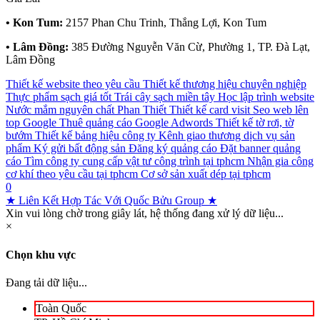
• Kon Tum:
2157 Phan Chu Trinh, Thắng Lợi, Kon Tum
• Lâm Đồng:
385 Đường Nguyễn Văn Cừ, Phường 1, TP. Đà Lạt,
Lâm Đồng
Thiết kế website theo yêu cầu
Thiết kế thương hiệu chuyên nghiệp
Thực phẩm sạch giá tốt
Trái cây sạch miền tây
Học lập trình website
Nước mắm nguyên chất Phan Thiết
Thiết kế card visit
Seo web lên
top Google
Thuê quảng cáo Google Adwords
Thiết kế tờ rơi, tờ
bướm
Thiết kế bảng hiệu công ty
Kênh giao thương dịch vụ sản
phẩm
Ký gửi bất động sản
Đăng ký quảng cáo
Đặt banner quảng
cáo
Tìm công ty cung cấp vật tư công trình tại tphcm
Nhận gia công
cơ khí theo yêu cầu tại tphcm
Cơ sở sản xuất dép tại tphcm
0
★ Liên Kết Hợp Tác Với Quốc Bửu Group ★
Xin vui lòng chờ trong giây lát, hệ thống đang xử lý dữ liệu...
×
Chọn khu vực
Đang tải dữ liệu...
Toàn Quốc