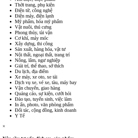
Thời trang, phụ kiện
Điện tử, công nghệ
Điện máy, điện lạnh
Mỹ phẩm, hóa mỹ phẩm
Vật nuôi, thú cưng
Phong thủy, tài vận
Cơ khí, máy móc
Xây dựng, thi công
Sản xuất, hàng hóa, vật tư
Nội thất, ngoại thất, trang trí
Nông, lâm, ngư nghiệp
Giải trí, thể thao, sở thích
Du lịch, địa điểm
Xe máy, xe oto, xe tải
Dịch vụ xe, vé xe, tàu, máy bay
Vận chuyển, giao hàng
Quảng cáo, sự kiện, cưới hỏi
Đào tạo, tuyển sinh, việc làm
In ấn, photo, văn phòng phẩm
Đối tác, cộng đồng, kinh doanh
Y Tế
×