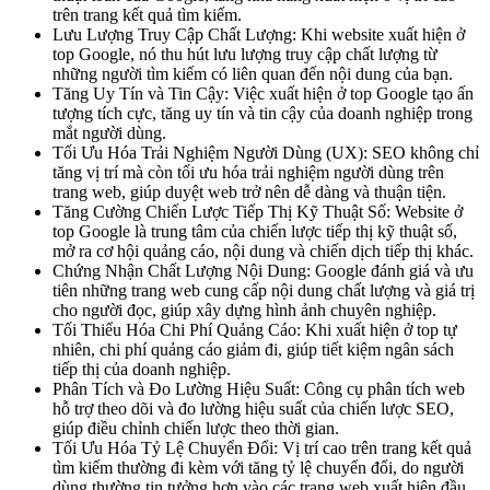
trên trang kết quả tìm kiếm.
Lưu Lượng Truy Cập Chất Lượng: Khi website xuất hiện ở
top Google, nó thu hút lưu lượng truy cập chất lượng từ
những người tìm kiếm có liên quan đến nội dung của bạn.
Tăng Uy Tín và Tin Cậy: Việc xuất hiện ở top Google tạo ấn
tượng tích cực, tăng uy tín và tin cậy của doanh nghiệp trong
mắt người dùng.
Tối Ưu Hóa Trải Nghiệm Người Dùng (UX): SEO không chỉ
tăng vị trí mà còn tối ưu hóa trải nghiệm người dùng trên
trang web, giúp duyệt web trở nên dễ dàng và thuận tiện.
Tăng Cường Chiến Lược Tiếp Thị Kỹ Thuật Số: Website ở
top Google là trung tâm của chiến lược tiếp thị kỹ thuật số,
mở ra cơ hội quảng cáo, nội dung và chiến dịch tiếp thị khác.
Chứng Nhận Chất Lượng Nội Dung: Google đánh giá và ưu
tiên những trang web cung cấp nội dung chất lượng và giá trị
cho người đọc, giúp xây dựng hình ảnh chuyên nghiệp.
Tối Thiểu Hóa Chi Phí Quảng Cáo: Khi xuất hiện ở top tự
nhiên, chi phí quảng cáo giảm đi, giúp tiết kiệm ngân sách
tiếp thị của doanh nghiệp.
Phân Tích và Đo Lường Hiệu Suất: Công cụ phân tích web
hỗ trợ theo dõi và đo lường hiệu suất của chiến lược SEO,
giúp điều chỉnh chiến lược theo thời gian.
Tối Ưu Hóa Tỷ Lệ Chuyển Đổi: Vị trí cao trên trang kết quả
tìm kiếm thường đi kèm với tăng tỷ lệ chuyển đổi, do người
dùng thường tin tưởng hơn vào các trang web xuất hiện đầu