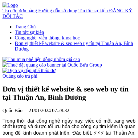
Tra cứu đơn hàng
Hướng dẫn sử dụng
Tin tức sự kiện
ĐĂNG KÝ
ĐỐI TÁC
Trang Chủ
Tin tức sự kiện
Công nghệ, viễn thông, khoa học
Đơn vị thiết kế website & seo web uy tín tại Thuận An, Bình
Dương
Quảng cáo trả phí
Đơn vị thiết kế website & seo web uy tín
tại Thuận An, Bình Dương
Quốc Bảo
21/01/2024 07:28:32
Trong thời đại công nghệ ngày nay, việc có một trang web
chất lượng và được tối ưu hóa cho công cụ tìm kiếm là quan
trọng để kinh doanh phát triển. Đặc biệt,
⚡⚡⚡
tại Thuận An,