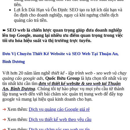
tiên.
Lợi Ích Dài Hạn và Ổn Định: SEO tạo ra lợi ích dài hạn và
ổn định cho doanh nghiệp, ngay cả khi ngưng chiến dịch
quảng cáo trả tiền.
SEO web là chiến lược quan trọng giúp đưa doanh nghiệp
➽
lên top Google, mang lại nhiều ưu điểm quan trọng trong việc
tối ưu hóa hiệu suất và thị trường trực tuyến.
Đơn Vị Chuyên Thiết Kế Website và SEO Web Tại Thuận An,
Bình Dương
Với hơn 20 năm làm nghề
thiết kế - lập trình web - seo web và chạy
quảng cáo google ads
,
Quốc Bửu Group
là lựa chọn tốt nhất và uy
tín nhất khi cần tìm
đơn vị thiết kế website & seo web tại Thuận
An, Bình Dương
. Chúng tôi tự hào phục vụ mọi yêu cầu từ thành
lập trang web đến viết bài chăm sóc quản trị trang web để đẩy top
google và mang lại hiệu quả kinh doanh cho bạn.
➜
Xem thêm:
Dịch vụ quảng cáo Google giá rẻ
➜
Xem thêm:
Dịch vụ thiết kế web theo yêu cầu
➜
Xem thêm:
Dịch vụ chăm sóc seo web uy tín