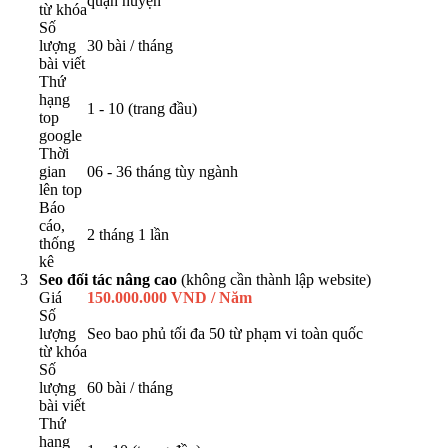
quận huyện
từ khóa
Số
lượng
30 bài / tháng
bài viết
Thứ
hạng
1 - 10 (trang đầu)
top
google
Thời
gian
06 - 36 tháng tùy ngành
lên top
Báo
cáo,
2 tháng 1 lần
thống
kê
3
Seo đối tác nâng cao
(không cần thành lập website)
Giá
150.000.000 VND / Năm
Số
lượng
Seo bao phủ tối đa 50 từ phạm vi toàn quốc
từ khóa
Số
lượng
60 bài / tháng
bài viết
Thứ
hạng