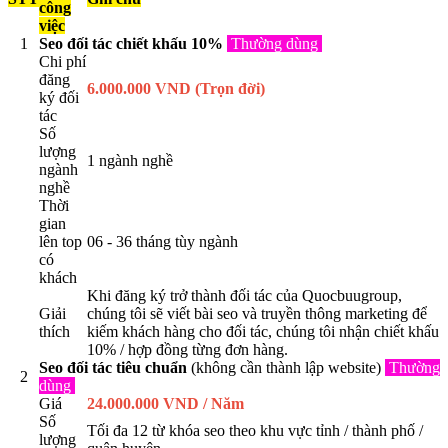
công
việc
1
Seo đối tác chiết khấu 10%
Thường dùng
Chi phí
đăng
6.000.000 VND (Trọn đời)
ký đối
tác
Số
lượng
1 ngành nghề
ngành
nghề
Thời
gian
lên top
06 - 36 tháng tùy ngành
có
khách
Khi đăng ký trở thành đối tác của Quocbuugroup,
Giải
chúng tôi sẽ viết bài seo và truyền thông marketing để
thích
kiếm khách hàng cho đối tác, chúng tôi nhận chiết khấu
10% / hợp đồng từng đơn hàng.
Seo đối tác tiêu chuẩn
(không cần thành lập website)
Thường
2
dùng
Giá
24.000.000 VND / Năm
Số
Tối đa 12 từ khóa seo theo khu vực tỉnh / thành phố /
lượng