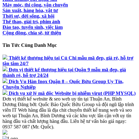
Máy móc, thi công, vận chuyển
Sản xuất, hàng hóa, vật tư
Thời sự, đời sống, xã hội
Thể thao, giải trí, phim ảnh
Đào tạo, tuyển sinh, việc làm
Cộng đồng, chia sẽ, từ thiện
Tin Tức Cùng Danh Mục
Thiết kế thương hiệu tại Củ Chi mẫu mã đẹp, giá rẻ, hỗ trợ
tận tâm 24/7
Đơn vị thiết kế thương hiệu tại Quận 9 mẫu mã đẹp, giá
thành rẻ, hỗ trợ 24/24
Dịch Vụ Hàn Inox Quận 8 – Quốc Bửu Group Uy Tín,
Chuyên Nghiệp
Dịch vụ xử lý mã độc Website bị nhiễm virut (PHP MYSQL)
Đơn vị thiết kế website & seo web uy tín tại Thuận An, Bình
Dương
Đăng bởi:
Quốc Bảo
Quốc Bửu Group và đội ngũ lập trình
viên IT Web hàng đầu là địa chit chuyên thiết kế trang web và seo
web tại Thuận An, Bình Dương và các khu vực lân cận với uy tín
hàng đầu và chất lượng hàng đầu. Liên hệ tư vấn báo giá ngay:
0937 587 087 (Mr. Quốc).