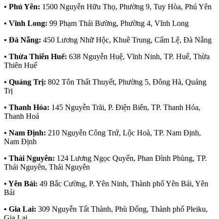
• Phú Yên:
1500 Nguyễn Hữu Thọ, Phường 9, Tuy Hòa, Phú Yên
• Vĩnh Long:
99 Phạm Thái Bường, Phường 4, Vĩnh Long
• Đà Nẵng:
450 Lương Nhữ Hộc, Khuê Trung, Cẩm Lệ, Đà Nẵng
• Thừa Thiên Huế:
638 Nguyễn Huệ, Vĩnh Ninh, TP. Huế, Thừa
Thiên Huế
• Quảng Trị:
802 Tôn Thất Thuyết, Phường 5, Đông Hà, Quảng
Trị
• Thanh Hóa:
145 Nguyễn Trãi, P. Điện Biên, TP. Thanh Hóa,
Thanh Hoá
• Nam Định:
210 Nguyễn Công Trứ, Lộc Hoà, TP. Nam Định,
Nam Định
• Thái Nguyên:
124 Lương Ngọc Quyến, Phan Đình Phùng, TP.
Thái Nguyên, Thái Nguyên
• Yên Bái:
49 Bắc Cường, P. Yên Ninh, Thành phố Yên Bái, Yên
Bái
• Gia Lai:
309 Nguyễn Tất Thành, Phù Đổng, Thành phố Pleiku,
Gia Lai