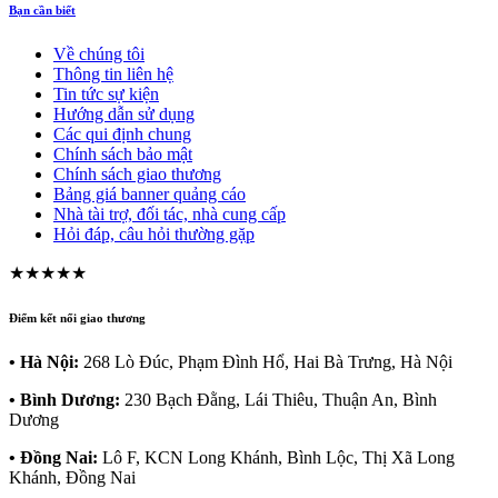
Bạn cần biết
Về chúng tôi
Thông tin liên hệ
Tin tức sự kiện
Hướng dẫn sử dụng
Các qui định chung
Chính sách bảo mật
Chính sách giao thương
Bảng giá banner quảng cáo
Nhà tài trợ, đối tác, nhà cung cấp
Hỏi đáp, câu hỏi thường gặp
★★★★★
Điểm kết nối giao thương
• Hà Nội:
268 Lò Đúc, Phạm Đình Hổ, Hai Bà Trưng, Hà Nội
• Bình Dương:
230 Bạch Đằng, Lái Thiêu, Thuận An, Bình
Dương
• Đồng Nai:
Lô F, KCN Long Khánh, Bình Lộc, Thị Xã Long
Khánh, Đồng Nai