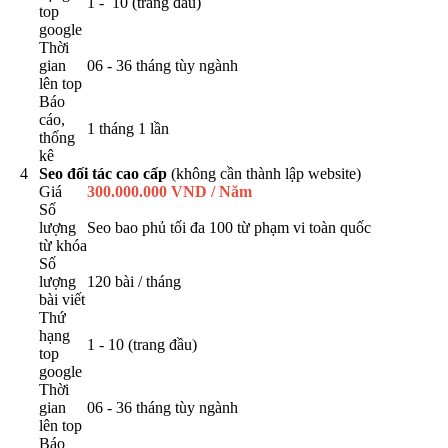
1 - 10 (trang đầu)
top
google
Thời
gian
06 - 36 tháng tùy ngành
lên top
Báo
cáo,
1 tháng 1 lần
thống
kê
4
Seo đối tác cao cấp
(không cần thành lập website)
Giá
300.000.000 VND / Năm
Số
lượng
Seo bao phủ tối đa 100 từ phạm vi toàn quốc
từ khóa
Số
lượng
120 bài / tháng
bài viết
Thứ
hạng
1 - 10 (trang đầu)
top
google
Thời
gian
06 - 36 tháng tùy ngành
lên top
Báo