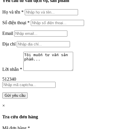
Yêu cầu tư vấn dịch vụ, sản phẩm
Họ và tên
*
Số điện thoại
*
Email
Địa chỉ
Lời nhắn
*
512340
Gửi yêu cầu
×
Tra cứu đơn hàng
Mã đơn hàng
*