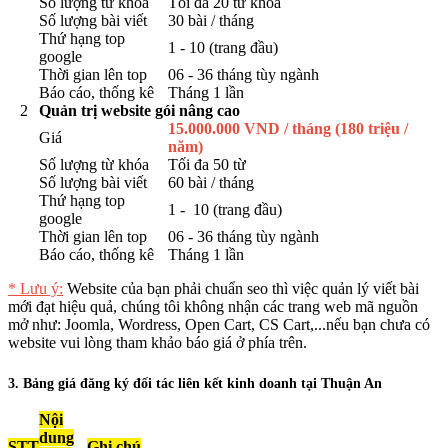
Số lượng từ khóa
Tối đa 20 từ khóa
Số lượng bài viết
30 bài / tháng
Thứ hạng top
1 - 10 (trang đầu)
google
Thời gian lên top
06 - 36 tháng tùy ngành
Báo cáo, thống kê
Tháng 1 lần
2
Quản trị website gói nâng cao
15.000.000 VND / tháng (180 triệu /
Giá
năm)
Số lượng từ khóa
Tối đa 50 từ
Số lượng bài viết
60 bài / tháng
Thứ hạng top
1 - 10 (trang đầu)
google
Thời gian lên top
06 - 36 tháng tùy ngành
Báo cáo, thống kê
Tháng 1 lần
* Lưu ý:
Website của bạn phải chuẩn seo thì việc quản lý viết bài
mới đạt hiệu quả, chúng tôi không nhận các trang web mã nguồn
mở như: Joomla, Wordress, Open Cart, CS Cart,...nếu bạn chưa có
website vui lòng tham khảo báo giá ở phía trên.
3. Bảng giá đăng ký đối tác liên kết kinh doanh tại Thuận An
Nội
dung
STT
Ghi chú