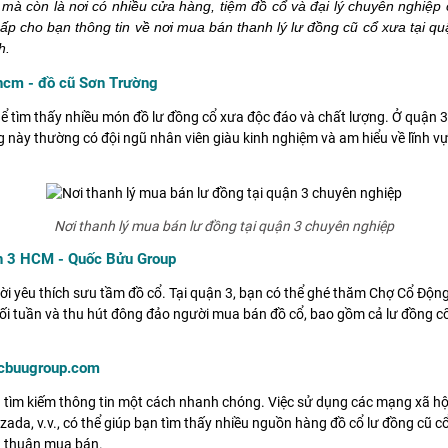
mẽ, mà còn là nơi có nhiều cửa hàng, tiệm đồ cổ và đại lý chuyên nghi
 cấp cho bạn thông tin về nơi mua bán thanh lý lư đồng cũ cổ xưa tại
h.
phcm - đồ cũ Sơn Trường
hể tìm thấy nhiều món đồ lư đồng cổ xưa độc đáo và chất lượng. Ở quận 3,
 này thường có đội ngũ nhân viên giàu kinh nghiệm và am hiểu về lĩnh vực 
Nơi thanh lý mua bán lư đồng tại quận 3 chuyên nghiệp
ận 3 HCM - Quốc Bửu Group
 yêu thích sưu tầm đồ cổ. Tại quận 3, bạn có thể ghé thăm Chợ Cổ Động 
ối tuần và thu hút đông đảo người mua bán đồ cổ, bao gồm cả lư đồng c
ocbuugroup.com
và tìm kiếm thông tin một cách nhanh chóng. Việc sử dụng các mạng xã 
ada, v.v., có thể giúp bạn tìm thấy nhiều nguồn hàng đồ cổ lư đồng cũ c
ỏa thuận mua bán.