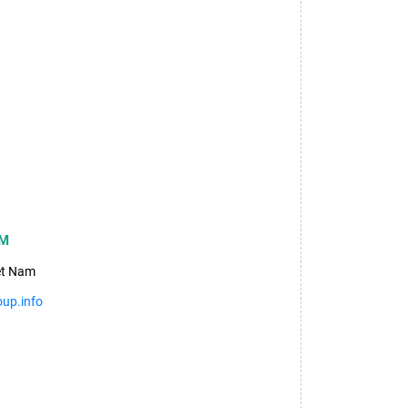
CM
ệt Nam
up.info