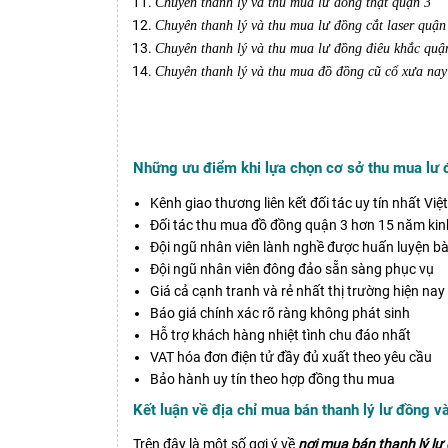
Chuyên thanh lý và thu mua lư đồng thật quận 3
Chuyên thanh lý và thu mua lư đồng cắt laser quận
Chuyên thanh lý và thu mua lư đồng điêu khắc quậ
Chuyên thanh lý và thu mua đồ đồng cũ cổ xưa nay
Những ưu điểm khi lựa chọn cơ sở thu mua lư đ
Kênh giao thương liên kết đối tác uy tín nhất Vi
Đối tác thu mua đồ đồng quận 3 hơn 15 năm ki
Đội ngũ nhân viên lành nghề được huấn luyện bà
Đội ngũ nhân viên đông đảo sẵn sàng phục vụ
Giá cả cạnh tranh và rẻ nhất thị trường hiện nay
Báo giá chính xác rõ ràng không phát sinh
Hỗ trợ khách hàng nhiệt tình chu đáo nhất
VAT hóa đơn điện tử đầy đủ xuất theo yêu cầu
Bảo hành uy tín theo hợp đồng thu mua
Kết luận về địa chỉ mua bán thanh lý lư đồng v
Trên đây là một số gợi ý về
nơi mua bán thanh lý lư