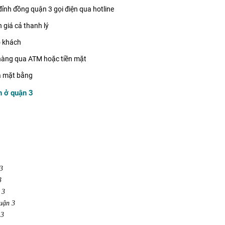
nh đồng quận 3 gọi điện qua hotline
 giá cả thanh lý
o khách
hàng qua ATM hoặc tiền mặt
ả mặt bằng
n ở quận 3
 3
3
 3
uận 3
 3