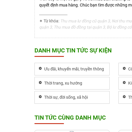
quyết định mua hàng. Chúc bạn tìm được những món
------------------------
✶ Từ khóa:
Thu mua lư đồng cũ quận 3, Nơi thu mua
quận 3, Thu mua đồ đồng tại quận 3, Bộ lư đồng có 
DANH MỤC TIN TỨC SỰ KIỆN
Ưu đãi, khuyến mãi, truyền thông
Cô
Thời trang, xu hướng
K
Thời sự, đời sống, xã hội
Th
TIN TỨC CÙNG DANH MỤC