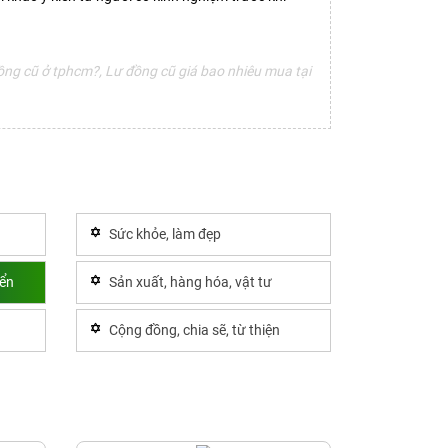
ng cũ ở tphcm?, Lư đồng cũ giá bao nhiêu mua tại
Sức khỏe, làm đẹp
yển
Sản xuất, hàng hóa, vật tư
Cộng đồng, chia sẽ, từ thiện