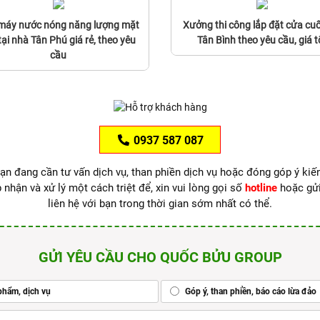
máy nước nóng năng lượng mặt
Xưởng thi công lắp đặt cửa cuố
 tại nhà Tân Phú giá rẻ, theo yêu
Tân Bình theo yêu cầu, giá t
cầu
0937 587 087
ạn đang cần tư vấn dịch vụ, than phiền dịch vụ hoặc đóng góp ý kiế
 nhận và xử lý một cách triệt để, xin vui lòng gọi số
hotline
hoặc gử
liên hệ với bạn trong thời gian sớm nhất có thể.
GỬI YÊU CẦU CHO QUỐC BỬU GROUP
phẩm, dịch vụ
Góp ý, than phiền, báo cáo lừa đảo