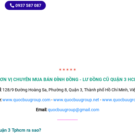
0937 587 087
✶✶✶✶✶
ƠN VỊ CHUYÊN MUA BÁN ĐỈNH ĐỒNG - LƯ ĐỒNG CŨ QUẬN 3 H
:
128/9 Đường Hoàng Sa, Phường 8, Quận 3, Thành phố Hồ Chí Minh, Vi
:
www.quocbuugroup.com
-
www.quocbuugroup.net
-
www.quocbuugro
Email:
quocbuugroup@gmail.com
-----------------
quận 3 Tphcm ra sao?