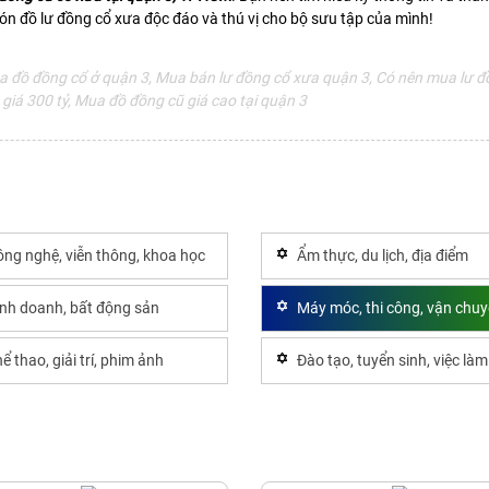
 đồ lư đồng cổ xưa độc đáo và thú vị cho bộ sưu tập của mình!
 đồ đồng cổ ở quận 3, Mua bán lư đồng cổ xưa quận 3, Có nên mua lư đồ
giá 300 tỷ, Mua đồ đồng cũ giá cao tại quận 3
ng nghệ, viễn thông, khoa học
Ẩm thực, du lịch, địa điểm
inh doanh, bất động sản
Máy móc, thi công, vận chu
ể thao, giải trí, phim ảnh
Đào tạo, tuyển sinh, việc làm