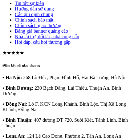
Tin tức sự kiện
Hướng dẫn sử dụng
Các qui định chung
Chính sách bảo mật
Chính sách giao thương
Bảng giá banner quảng cáo
Nhà tài trợ, đối tác, nhà cung cấp
Hỏi đáp, câu hỏi thường gặp
★★★★★
Điểm kết nối giao thương
• Hà Nội:
268 Lò Đúc, Phạm Đình Hổ, Hai Bà Trưng, Hà Nội
• Bình Dương:
230 Bạch Đằng, Lái Thiêu, Thuận An, Bình
Dương
• Đồng Nai:
Lô F, KCN Long Khánh, Bình Lộc, Thị Xã Long
Khánh, Đồng Nai
• Bình Thuận:
407 đường DT 720, Suối Kiết, Tánh Linh, Bình
Thuận
• Long An:
124 Lê Cao Dòng, Phường 2, Tân An, Long An