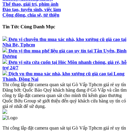
Thể thao, giải trí, phim ảnh
Đào tạo, tuyển sinh, việc làm
Cộng đồng, chia sẽ, từ thiện
Tin Tức Cùng Danh Mục
Đơn vị chuyên thu mua xác nhà, kho xưởng cũ giá cao tại
Nhà Bè, Tphcm
Đơn vị thu mua phế liệu giá cao uy tín tại Tân Uyên, Bình
Dương
Đơn vị sửa cửa cuốn tại Hóc Môn nhanh chóng, giá rẻ, hỗ
trợ 24/7
Dịch vụ thu mua xác nhà, kho xưởng cũ giá cao tại Long
Thành, Đồng Nai
Thi công lắp đặt camera quan sát tại Gò Vấp Tphcm giá rẻ uy tín
Đăng bởi:
Quốc Bảo
Quý khách hàng đang ở Gò Vấp và cần tìm
công ty lắp đặt camera quan sát cho mình thì kênh giao thương
Quốc Bửu Group sẽ giới thiệu đến quý khách cửa hàng uy tín có
giá rẻ nhất để sử dụng.
Thi công lắp đặt camera quan sát tại Gò Vấp Tphcm giá rẻ uy tín