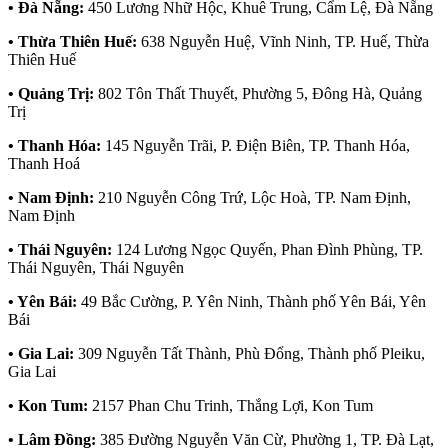
• Đà Nẵng:
450 Lương Nhữ Hộc, Khuê Trung, Cẩm Lệ, Đà Nẵng
• Thừa Thiên Huế:
638 Nguyễn Huệ, Vĩnh Ninh, TP. Huế, Thừa
Thiên Huế
• Quảng Trị:
802 Tôn Thất Thuyết, Phường 5, Đông Hà, Quảng
Trị
• Thanh Hóa:
145 Nguyễn Trãi, P. Điện Biên, TP. Thanh Hóa,
Thanh Hoá
• Nam Định:
210 Nguyễn Công Trứ, Lộc Hoà, TP. Nam Định,
Nam Định
• Thái Nguyên:
124 Lương Ngọc Quyến, Phan Đình Phùng, TP.
Thái Nguyên, Thái Nguyên
• Yên Bái:
49 Bắc Cường, P. Yên Ninh, Thành phố Yên Bái, Yên
Bái
• Gia Lai:
309 Nguyễn Tất Thành, Phù Đổng, Thành phố Pleiku,
Gia Lai
• Kon Tum:
2157 Phan Chu Trinh, Thắng Lợi, Kon Tum
• Lâm Đồng:
385 Đường Nguyễn Văn Cừ, Phường 1, TP. Đà Lạt,