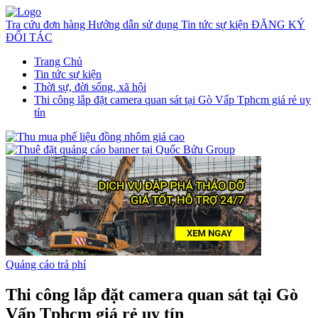
Tra cứu đơn hàng
Hướng dẫn sử dụng
Tin tức sự kiện
ĐĂNG KÝ
ĐỐI TÁC
Trang Chủ
Tin tức sự kiện
Thời sự, đời sống, xã hội
Thi công lắp đặt camera quan sát tại Gò Vấp Tphcm giá rẻ uy
tín
Quảng cáo trả phí
Thi công lắp đặt camera quan sát tại Gò
Vấp Tphcm giá rẻ uy tín