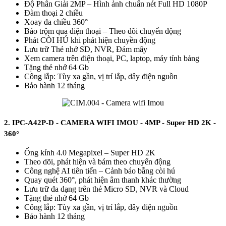
Độ Phân Giải 2MP – Hình ảnh chuẩn nét Full HD 1080P
Đàm thoại 2 chiều
Xoay đa chiều 360°
Báo trộm qua điện thoại – Theo dõi chuyển động
Phát CÒI HÚ khi phát hiện chuyền động
Lưu trữ Thẻ nhớ SD, NVR, Đám mây
Xem camera trên điện thoại, PC, laptop, máy tính bảng
Tặng thẻ nhớ 64 Gb
Công lắp: Tùy xa gần, vị trí lắp, dây điện nguồn
Bảo hành 12 tháng
2.
IPC-A42P-D - CAMERA WIFI IMOU - 4MP - Super HD 2K -
360°
Ống kính 4.0 Megapixel – Super HD 2K
Theo dõi, phát hiện và bám theo chuyển động
Công nghệ AI tiên tiến – Cảnh báo bằng còi hú
Quay quét 360°, phát hiện âm thanh khác thường
Lưu trữ đa dạng trên thẻ Micro SD, NVR và Cloud
Tặng thẻ nhớ 64 Gb
Công lắp: Tùy xa gần, vị trí lắp, dây điện nguồn
Bảo hành 12 tháng