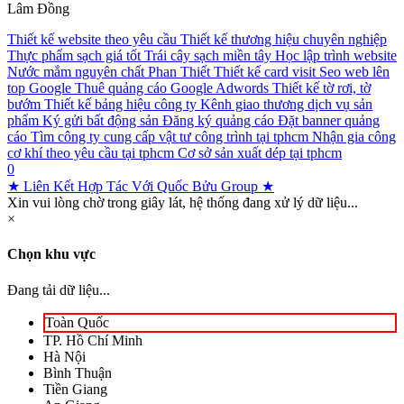
Lâm Đồng
Thiết kế website theo yêu cầu
Thiết kế thương hiệu chuyên nghiệp
Thực phẩm sạch giá tốt
Trái cây sạch miền tây
Học lập trình website
Nước mắm nguyên chất Phan Thiết
Thiết kế card visit
Seo web lên
top Google
Thuê quảng cáo Google Adwords
Thiết kế tờ rơi, tờ
bướm
Thiết kế bảng hiệu công ty
Kênh giao thương dịch vụ sản
phẩm
Ký gửi bất động sản
Đăng ký quảng cáo
Đặt banner quảng
cáo
Tìm công ty cung cấp vật tư công trình tại tphcm
Nhận gia công
cơ khí theo yêu cầu tại tphcm
Cơ sở sản xuất dép tại tphcm
0
★ Liên Kết Hợp Tác Với Quốc Bửu Group ★
Xin vui lòng chờ trong giây lát, hệ thống đang xử lý dữ liệu...
×
Chọn khu vực
Đang tải dữ liệu...
Toàn Quốc
TP. Hồ Chí Minh
Hà Nội
Bình Thuận
Tiền Giang