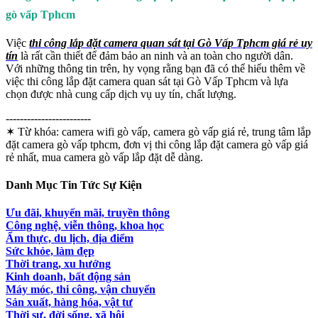
gò vấp Tphcm
Việc
thi công lắp đặt camera quan sát tại Gò Vấp Tphcm giá rẻ uy
tín
là rất cần thiết để đảm bảo an ninh và an toàn cho người dân.
Với những thông tin trên, hy vọng rằng bạn đã có thể hiểu thêm về
việc thi công lắp đặt camera quan sát tại Gò Vấp Tphcm và lựa
chọn được nhà cung cấp dịch vụ uy tín, chất lượng.
------------------------
✶ Từ khóa:
camera wifi gò vấp, camera gò vấp giá rẻ, trung tâm lắp
đặt camera gò vấp tphcm, đơn vị thi công lắp đặt camera gò vấp giá
rẻ nhất, mua camera gò vấp lắp đặt dễ dàng.
Danh Mục Tin Tức Sự Kiện
Ưu đãi, khuyến mãi, truyền thông
Công nghệ, viễn thông, khoa học
Ẩm thực, du lịch, địa điểm
Sức khỏe, làm đẹp
Thời trang, xu hướng
Kinh doanh, bất động sản
Máy móc, thi công, vận chuyển
Sản xuất, hàng hóa, vật tư
Thời sự, đời sống, xã hội