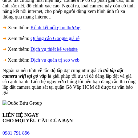
được ưa chuộng nhất hiện nay. Camera IP có độ phân giải cao, hình
ảnh sắc nét, độ chính xác cao. Ngoài ra, loại camera này còn có tính
năng kết nối internet, cho phép người dùng xem hình ảnh từ xa
thông qua mạng internet.
➜
Xem thêm:
Kênh kết nối giao thương
➜
Xem thêm:
Quảng cáo Google giá rẻ
➜
Xem thêm:
Dịch vụ thiết kế website
➜
Xem thêm:
Dịch vụ quản trị seo web
Ngoài ra nếu tính về tốc độ lắp đặt cũng như giá cả
thì lắp đặt
camera wifi tại gò vấp
là giải pháp tối ưu vì dễ dàng lắp đặt và giá
cả cạnh tranh. Liên hệ ngay với chúng tôi nếu bạn đang cần thi công
lắp đặt camera quán sát tại quận Gò Vấp HCM để được tư vấn báo
giá.
LIÊN HỆ NGAY
CHO MỌI YÊU CẦU CỦA BẠN
0981 791 856