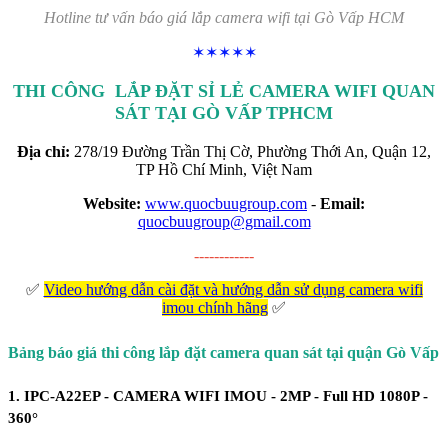
Hotline tư vấn báo giá lắp camera wifi tại Gò Vấp HCM
✶✶✶✶✶
THI CÔNG LẮP ĐẶT SỈ LẺ CAMERA WIFI QUAN
SÁT TẠI GÒ VẤP TPHCM
Địa chỉ:
278/19 Đường Trần Thị Cờ, Phường Thới An, Quận 12,
TP Hồ Chí Minh, Việt Nam
Website:
www.quocbuugroup.com
-
Email:
quocbuugroup@gmail.com
------------
✅
Video hướng dẫn cài đặt và hướng dẫn sử dụng camera wifi
imou chính hãng
✅
Bảng báo giá thi công lắp đặt camera quan sát tại quận Gò Vấp
1.
IPC-A22EP - CAMERA WIFI IMOU - 2MP - Full HD 1080P -
360°