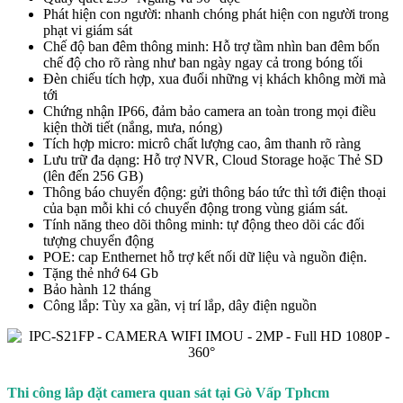
Phát hiện con người: nhanh chóng phát hiện con người trong
phạt vi giám sát
Chế độ ban đêm thông minh: Hỗ trợ tầm nhìn ban đêm bốn
chế độ cho rõ ràng như ban ngày ngay cả trong bóng tối
Đèn chiếu tích hợp, xua đuổi những vị khách không mời mà
tới
Chứng nhận IP66, đảm bảo camera an toàn trong mọi điều
kiện thời tiết (nắng, mưa, nóng)
Tích hợp micro: micrô chất lượng cao, âm thanh rõ ràng
Lưu trữ đa dạng: Hỗ trợ NVR, Cloud Storage hoặc Thẻ SD
(lên đến 256 GB)
Thông báo chuyển động: gửi thông báo tức thì tới điện thoại
của bạn mỗi khi có chuyển động trong vùng giám sát.
Tính năng theo dõi thông minh: tự động theo dõi các đối
tượng chuyển động
POE: cap Enthernet hỗ trợ kết nối dữ liệu và nguồn điện.
Tặng thẻ nhớ 64 Gb
Bảo hành 12 tháng
Công lắp: Tùy xa gần, vị trí lắp, dây điện nguồn
Thi công lắp đặt camera quan sát tại Gò Vấp Tphcm