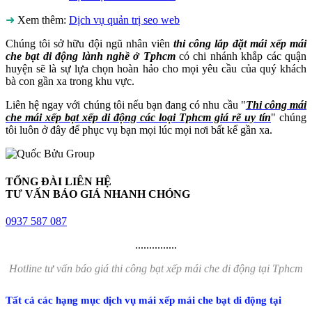
➜
Xem thêm:
Dịch vụ quản trị seo web
Chúng tôi sở hữu đội ngũ nhân viên
thi công lắp đặt mái xếp mái
che bạt di động lành nghề ở Tphcm
có chi nhánh khắp các quận
huyện sẽ là sự lựa chọn hoàn hảo cho mọi yêu cầu của quý khách
bà con gần xa trong khu vực.
Liên hệ ngay với chúng tôi nếu bạn đang có nhu cầu "
Thi công mái
che mái xếp bạt xếp di động các loại Tphcm giá rẽ uy tín
" chúng
tôi luôn ở đây để phục vụ bạn mọi lúc mọi nơi bất kể gần xa.
TỔNG ĐÀI LIÊN HỆ
TƯ VẤN BÁO GIÁ NHANH CHÓNG
0937 587 087
...............
Hotline tư vấn báo giá thi công bạt xếp mái che di động tại Tphcm
Tất cả các hạng mục dịch vụ mái xếp mái che bạt di động tại