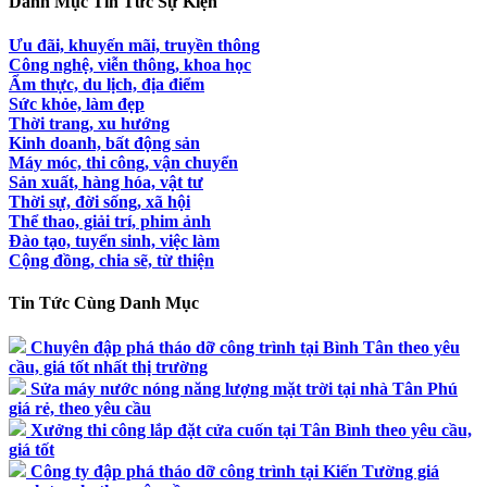
Danh Mục Tin Tức Sự Kiện
Ưu đãi, khuyến mãi, truyền thông
Công nghệ, viễn thông, khoa học
Ẩm thực, du lịch, địa điểm
Sức khỏe, làm đẹp
Thời trang, xu hướng
Kinh doanh, bất động sản
Máy móc, thi công, vận chuyển
Sản xuất, hàng hóa, vật tư
Thời sự, đời sống, xã hội
Thể thao, giải trí, phim ảnh
Đào tạo, tuyển sinh, việc làm
Cộng đồng, chia sẽ, từ thiện
Tin Tức Cùng Danh Mục
Chuyên đập phá tháo dỡ công trình tại Bình Tân theo yêu
cầu, giá tốt nhất thị trường
Sửa máy nước nóng năng lượng mặt trời tại nhà Tân Phú
giá rẻ, theo yêu cầu
Xưởng thi công lắp đặt cửa cuốn tại Tân Bình theo yêu cầu,
giá tốt
Công ty đập phá tháo dỡ công trình tại Kiến Tường giá