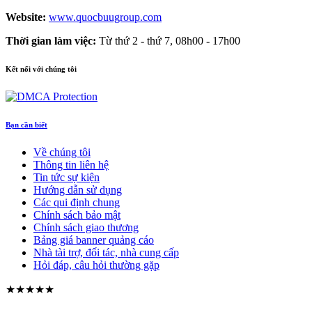
Website:
www.quocbuugroup.com
Thời gian làm việc:
Từ thứ 2 - thứ 7, 08h00 - 17h00
Kết nối với chúng tôi
Bạn cần biết
Về chúng tôi
Thông tin liên hệ
Tin tức sự kiện
Hướng dẫn sử dụng
Các qui định chung
Chính sách bảo mật
Chính sách giao thương
Bảng giá banner quảng cáo
Nhà tài trợ, đối tác, nhà cung cấp
Hỏi đáp, câu hỏi thường gặp
★★★★★