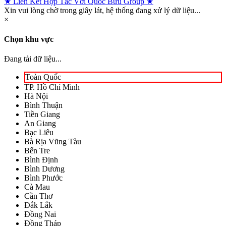
★ Liên Kết Hợp Tác Với Quốc Bửu Group ★
Xin vui lòng chờ trong giây lát, hệ thống đang xử lý dữ liệu...
×
Chọn khu vực
Đang tải dữ liệu...
Toàn Quốc
TP. Hồ Chí Minh
Hà Nội
Bình Thuận
Tiền Giang
An Giang
Bạc Liêu
Bà Rịa Vũng Tàu
Bến Tre
Bình Định
Bình Dương
Bình Phước
Cà Mau
Cần Thơ
Đắk Lắk
Đồng Nai
Đồng Tháp