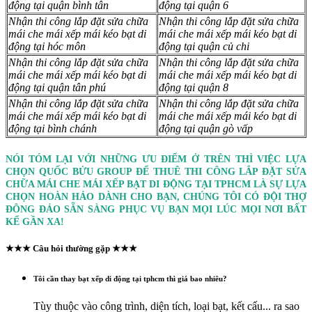
động tại quận bình tân
động tại quận 6
Nhận thi công lắp đặt sửa chữa
Nhận thi công lắp đặt sửa chữa
mái che mái xếp mái kéo bạt di
mái che mái xếp mái kéo bạt di
động tại hóc môn
động tại quận củ chi
Nhận thi công lắp đặt sửa chữa
Nhận thi công lắp đặt sửa chữa
mái che mái xếp mái kéo bạt di
mái che mái xếp mái kéo bạt di
động tại quận tân phú
động tại quận 8
Nhận thi công lắp đặt sửa chữa
Nhận thi công lắp đặt sửa chữa
mái che mái xếp mái kéo bạt di
mái che mái xếp mái kéo bạt di
động tại bình chánh
động tại quận gò vấp
NÓI TÓM LẠI VỚI NHỮNG ƯU ĐIỂM Ở TRÊN THÌ VIỆC LỰA
CHỌN QUỐC BỬU GROUP ĐỂ THUÊ THI CÔNG LẮP ĐẶT SỬA
CHỮA MÁI CHE MÁI XẾP BẠT DI ĐỘNG TẠI TPHCM LÀ SỰ LỰA
CHỌN HOÀN HẢO DÀNH CHO BẠN, CHÚNG TÔI CÓ ĐỘI THỢ
ĐÔNG ĐẢO SẴN SÀNG PHỤC VỤ BẠN MỌI LÚC MỌI NƠI BẤT
KỂ GẦN XA!
★★★ Câu hỏi thường gặp ★★★
Tôi cần thay bạt xếp di động tại tphcm thì giá bao nhiêu?
Tùy thuộc vào công trình, diện tích, loại bạt, kết cấu... ra sao