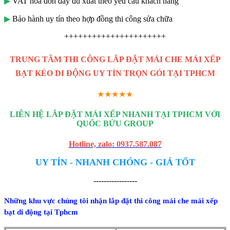
▶
VAT hóa đơn đầy đủ xuất theo yêu cầu khách hàng
▶
Bảo hành uy tín theo hợp đồng thi công sửa chữa
++++++++++++++++++++++
TRUNG TÂM THI CÔNG LẮP ĐẶT MÁI CHE MÁI XẾP
BẠT KÉO DI ĐỘNG UY TÍN TRỌN GÓI TẠI TPHCM
★★★★★
LIÊN HỆ LẮP ĐẶT MÁI XẾP NHANH TẠI TPHCM VỚI
QUỐC BỬU GROUP
Hotline, zalo: 0937.587.087
UY TÍN - NHANH CHÓNG - GIÁ TỐT
-----------------
Những khu vực chúng tôi nhận lắp đặt thi công mái che mái xếp
bạt di động tại Tphcm