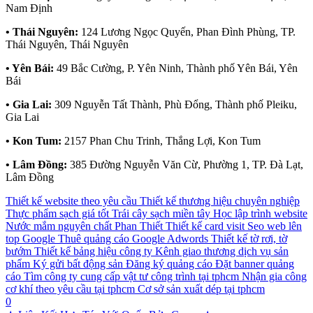
Nam Định
• Thái Nguyên:
124 Lương Ngọc Quyến, Phan Đình Phùng, TP.
Thái Nguyên, Thái Nguyên
• Yên Bái:
49 Bắc Cường, P. Yên Ninh, Thành phố Yên Bái, Yên
Bái
• Gia Lai:
309 Nguyễn Tất Thành, Phù Đổng, Thành phố Pleiku,
Gia Lai
• Kon Tum:
2157 Phan Chu Trinh, Thắng Lợi, Kon Tum
• Lâm Đồng:
385 Đường Nguyễn Văn Cừ, Phường 1, TP. Đà Lạt,
Lâm Đồng
Thiết kế website theo yêu cầu
Thiết kế thương hiệu chuyên nghiệp
Thực phẩm sạch giá tốt
Trái cây sạch miền tây
Học lập trình website
Nước mắm nguyên chất Phan Thiết
Thiết kế card visit
Seo web lên
top Google
Thuê quảng cáo Google Adwords
Thiết kế tờ rơi, tờ
bướm
Thiết kế bảng hiệu công ty
Kênh giao thương dịch vụ sản
phẩm
Ký gửi bất động sản
Đăng ký quảng cáo
Đặt banner quảng
cáo
Tìm công ty cung cấp vật tư công trình tại tphcm
Nhận gia công
cơ khí theo yêu cầu tại tphcm
Cơ sở sản xuất dép tại tphcm
0