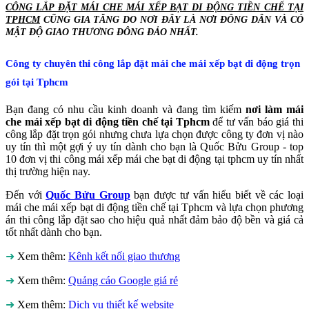
CÔNG LẮP ĐẶT MÁI CHE MÁI XẾP BẠT DI ĐỘNG TIỀN CHẾ TẠI
TPHCM
CŨNG GIA TĂNG DO NƠI ĐÂY LÀ NƠI ĐÔNG DÂN VÀ CÓ
MẬT ĐỘ GIAO THƯƠNG ĐÔNG ĐẢO NHẤT.
Công ty chuyên thi công lắp đặt mái che mái xếp bạt di động trọn
gói tại Tphcm
Bạn đang có nhu cầu kinh doanh và đang tìm kiếm
nơi làm mái
che mái xếp bạt di động tiền chế tại Tphcm
để tư vấn báo giá thi
công lắp đặt trọn gói nhưng chưa lựa chọn được công ty đơn vị nào
uy tín thì một gợi ý uy tín dành cho bạn là Quốc Bửu Group - top
10 đơn vị thi công mái xếp mái che bạt di động tại tphcm uy tín nhất
thị trường hiện nay.
Đến với
Quốc Bửu Group
bạn được tư vấn hiểu biết về các loại
mái che mái xếp bạt di động tiền chế tại Tphcm và lựa chọn phương
án thi công lắp đặt sao cho hiệu quả nhất đảm bảo độ bền và giá cả
tốt nhất dành cho bạn.
➜
Xem thêm:
Kênh kết nối giao thương
➜
Xem thêm:
Quảng cáo Google giá rẻ
➜
Xem thêm:
Dịch vụ thiết kế website