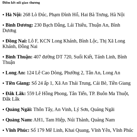
Điểm kết nối giao thương
• Hà Nội:
268 Lò Đúc, Phạm Đình Hổ, Hai Bà Trưng, Hà Nội
• Bình Dương:
230 Bạch Đằng, Lái Thiêu, Thuận An, Bình
Dương
• Đồng Nai:
Lô F, KCN Long Khánh, Bình Lộc, Thị Xã Long
Khánh, Đồng Nai
• Bình Thuận:
407 đường DT 720, Suối Kiết, Tánh Linh, Bình
Thuận
• Long An:
124 Lê Cao Dòng, Phường 2, Tân An, Long An
• Tiền Giang:
Số 24 ấp 1, Xã An Thái Trung, Cái Bè, Tiền Giang
• Đắk Lắk:
559 Lê Hồng Phong, Tân Tiến, TP. Buôn Ma Thuột,
Đắk Lắk
• Quảng Ngãi:
Thôn Tây, An Vinh, Lý Sơn, Quảng Ngãi
• Quảng Nam:
AH1, Tam Hiệp, Núi Thành, Quảng Nam
• Vĩnh Phúc:
Số 179 Mê Linh, Khai Quang, Vĩnh Yên, Vĩnh Phúc