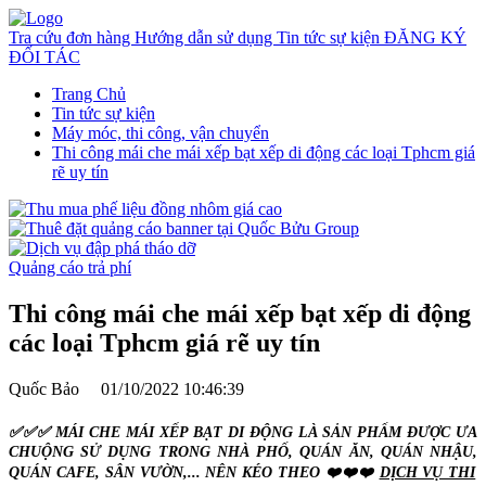
Tra cứu đơn hàng
Hướng dẫn sử dụng
Tin tức sự kiện
ĐĂNG KÝ
ĐỐI TÁC
Trang Chủ
Tin tức sự kiện
Máy móc, thi công, vận chuyển
Thi công mái che mái xếp bạt xếp di động các loại Tphcm giá
rẽ uy tín
Quảng cáo trả phí
Thi công mái che mái xếp bạt xếp di động
các loại Tphcm giá rẽ uy tín
Quốc Bảo
01/10/2022 10:46:39
✅✅✅ MÁI CHE MÁI XẾP BẠT DI ĐỘNG LÀ SẢN PHẨM ĐƯỢC ƯA
CHUỘNG SỬ DỤNG TRONG NHÀ PHỐ, QUÁN ĂN, QUÁN NHẬU,
QUÁN CAFE, SÂN VƯỜN,... NÊN KÉO THEO ❤️❤️❤️
DỊCH VỤ THI