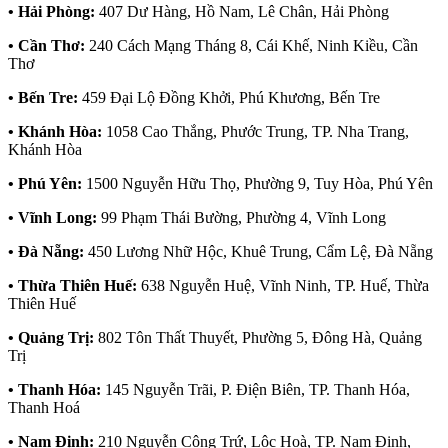
• Hải Phòng:
407 Dư Hàng, Hồ Nam, Lê Chân, Hải Phòng
• Cần Thơ:
240 Cách Mạng Tháng 8, Cái Khế, Ninh Kiều, Cần
Thơ
• Bến Tre:
459 Đại Lộ Đồng Khởi, Phú Khương, Bến Tre
• Khánh Hòa:
1058 Cao Thắng, Phước Trung, TP. Nha Trang,
Khánh Hòa
• Phú Yên:
1500 Nguyễn Hữu Thọ, Phường 9, Tuy Hòa, Phú Yên
• Vĩnh Long:
99 Phạm Thái Bường, Phường 4, Vĩnh Long
• Đà Nẵng:
450 Lương Nhữ Hộc, Khuê Trung, Cẩm Lệ, Đà Nẵng
• Thừa Thiên Huế:
638 Nguyễn Huệ, Vĩnh Ninh, TP. Huế, Thừa
Thiên Huế
• Quảng Trị:
802 Tôn Thất Thuyết, Phường 5, Đông Hà, Quảng
Trị
• Thanh Hóa:
145 Nguyễn Trãi, P. Điện Biên, TP. Thanh Hóa,
Thanh Hoá
• Nam Định:
210 Nguyễn Công Trứ, Lộc Hoà, TP. Nam Định,