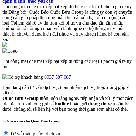
cạnh tranh, theo yêu cầu
Thi công mái che mái xếp bạt xếp di động các loại Tphcm giá rẽ uy
tín
Đăng bởi:
Quốc Bảo
Quốc Bửu Group là công ty đơn vị chuyên
cung cấp giải pháp thi công mái che mái xếp bạt xếp di động các
loại Tphcm giá rẽ uy tín trọn gói phục vụ chu đáo tận tâm nhất,
chúng tôi có đội ngũ nhân viên lành nghề có hệ thống máy móc
thiết bị chuyên dụng hiện đại phục vụ quý khách hàng bà con gần
xa.
Thi công mái che mái xếp bạt xếp di động các loại Tphcm giá rẽ uy
tín
0937 587 087
Bạn đang cần tư vấn dịch vụ, than phiền dịch vụ hoặc đóng góp ý
kiến?
Quốc Bửu Group
luôn luôn lắng nghe, tiếp nhận và xử lý một cách
triệt để, xin vui lòng gọi số
hotline
hoặc gửi
thông tin yêu cầu
bên
dưới, chúng tôi sẽ liên hệ với bạn trong thời gian sớm nhất có thể.
Gửi yêu cầu cho Quốc Bửu Group
Tư vấn sản phẩm, dịch vụ