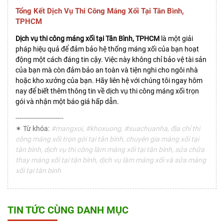
Tổng Kết Dịch Vụ Thi Công Máng Xối Tại Tân Bình,
TPHCM
Dịch vụ thi công máng xối tại Tân Bình, TPHCM
là một giải
pháp hiệu quả để đảm bảo hệ thống máng xối của bạn hoạt
động một cách đáng tin cậy. Việc này không chỉ bảo vệ tài sản
của bạn mà còn đảm bảo an toàn và tiện nghi cho ngôi nhà
hoặc kho xưởng của bạn. Hãy liên hệ với chúng tôi ngay hôm
nay để biết thêm thông tin về dịch vụ thi công máng xối trọn
gói và nhận một báo giá hấp dẫn.
------------------------
✶ Từ khóa:
#mangxoi, #khoxuong, #suachuanha, địa chỉ thi
công máng xối trọn gói tại tân bình, chuyên gia máng xối tại
tân bình, dịch vụ thi công làm máng xối tại tân bình, sửa chữa
thay máng xối tại tân bình, dịch vụ làm máng xối và sửa máng
xối tại tân bình
TIN TỨC CÙNG DANH MỤC