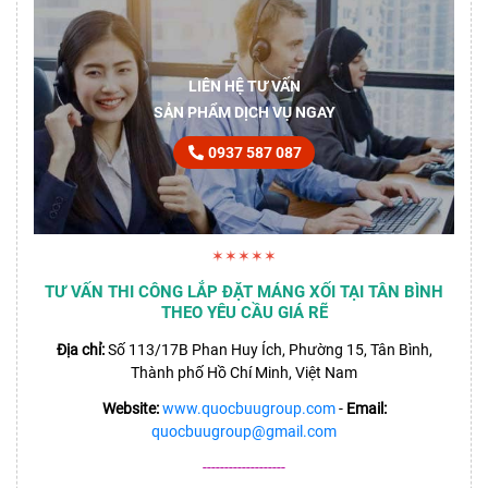
LIÊN HỆ TƯ VẤN
SẢN PHẨM DỊCH VỤ NGAY
0937 587 087
✶✶✶✶✶
TƯ VẤN THI CÔNG LẮP ĐẶT MÁNG XỐI TẠI TÂN BÌNH
THEO YÊU CẦU GIÁ RẼ
Địa chỉ:
Số 113/17B Phan Huy Ích, Phường 15, Tân Bình,
Thành phố Hồ Chí Minh, Việt Nam
Website:
www.quocbuugroup.com
-
Email:
quocbuugroup@gmail.com
-------------------