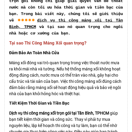
trọn gói không chỉ giúp giải quyết vấn đề thoát
nước mà còn tối ưu hóa thời gian và tiền bạc của
bạn. Trong bài viết này, chúng tôi sẽ giới thiệu
✹✹✹✹✹
về
dịch vụ thi công máng xối tại Tân
Bình, TPHCM
và tại sao nó quan trọng cho ngôi
nhà hoặc cơ xưởng của bạn.
Tại sao Thi Công Máng Xối quan trọng?
Đảm Bảo An Toàn Nhà Cửa
Máng xối đóng vai trò quan trọng trong việc thoát nước mưa
ra khỏi mái nhà và tường. Nếu hệ thống máng xối không hoạt
động đúng cách, nước mưa có thể tràn vào nhà, gây hại cho
cấu trúc và tài sản của bạn. Việc thi công máng xối đúng cách
đảm bảo rằng máng xối sẽ hoạt động hiệu quả và bảo vệ ngôi
nhà của bạn khỏi hỏng hóc và thiệt hại.
Tiết Kiệm Thời Gian và Tiền Bạc
Dịch vụ thi công máng xối trọn gói tại Tân Bình, TPHCM
giúp
bạn tiết kiệm thời gian và công sức. Thay vì phải tự mua
nguyên liệu, lập kế hoạch thi công và tự làm, bạn có thể nhờ
chuyên gia thực hiện công việc này. Điều này giúp bạn tránh