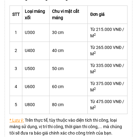
Loại máng
Chu vi mặt cắt
STT
Đơn giá
xối
máng
Từ 215.000 VNĐ /
1
U300
30 cm
2
M
Từ
265.000 VNĐ /
2
U400
40 cm
2
M
Từ 335.000 VNĐ /
3
U500
50 cm
2
M
Từ 375.000 VNĐ /
4
U600
60 cm
2
M
Từ 475.000 VNĐ /
5
U800
80 cm
2
M
* Lưu ý:
Trên thực tế, tùy thuộc vào diện tích thi công, loại
máng sử dụng, vị trí thi công, thời gian thi công,... mà chúng
tôi sẽ đưa ra báo giá chính xác cho công trình của bạn.