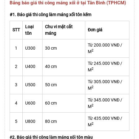
Bảng báo giá thi công máng xối ở tại Tân Bình (TPHCM)
#1. Báo giá thi công làm máng xối tôn kẽm
Loại
Chu vi mặt cắt
STT
Đơn giá
tôn
máng
Từ 200.000 VNĐ /
1
U300
30 cm
2
M
Từ 245.000 VNĐ /
2
U400
40 cm
2
M
Từ 305.000 VNĐ /
3
U500
50 cm
2
M
Từ 345.000 VNĐ /
4
U600
60 cm
2
M
Từ 435.000 VNĐ /
5
U800
80 cm
2
M
#2. Báo giá thi công làm máng xối tôn màu