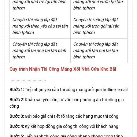
máng xối nhà trẻ tại tân bình
máng xối nhà vườn tại tân
tphcm
bình tphcm
Chuyên thi công lắp đặt
Chuyên thi công lắp đặt
máng xối theo yêu cầu tại tân
máng xối trọn gói tại tân
bình tphcm
bình tphcm
Chuyên thi công lắp đặt
Chuyên thi công lắp đặt
máng xối tại nhà tại tân bình
máng xối tận nơi tại tân
tphcm
bình tphcm
Quy trình Nhận Thi Công Máng Xối Nhà Cửa Kho Bãi
..............................
Bước 1:
Tiếp nhận yêu cầu thi công máng xối qua hotline, email
Bước 2:
Khảo sát yêu cầu, tư vấn các phương án thi công gia
công
Bước 3:
Gửi báo giá chi tiết rõ ràng các hạng mục thi công
Bước 4:
Ký kết hợp đồng gia công thi công với khách hàng
Bước 5:
Tiến hành thi công gia công nhanh chóng công trình