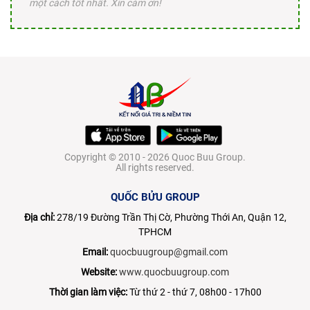
một cách tốt nhất. Xin cám ơn!
Copyright © 2010 - 2026 Quoc Buu Group.
All rights reserved.
QUỐC BỬU GROUP
Địa chỉ:
278/19 Đường Trần Thị Cờ, Phường Thới An, Quận 12,
TPHCM
Email:
quocbuugroup@gmail.com
Website:
www.quocbuugroup.com
Thời gian làm việc:
Từ thứ 2 - thứ 7, 08h00 - 17h00