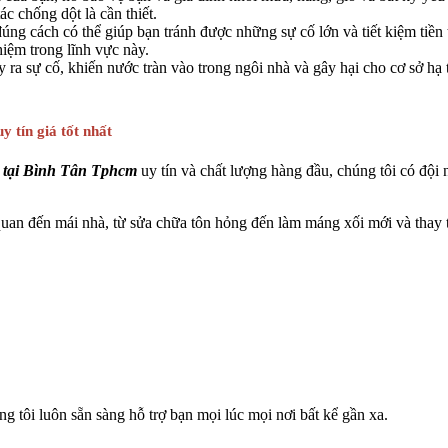
c chống dột là cần thiết.
úng cách có thể giúp bạn tránh được những sự cố lớn và tiết kiệm tiền 
hiệm trong lĩnh vực này.
 ra sự cố, khiến nước tràn vào trong ngôi nhà và gây hại cho cơ sở h
 tín giá tốt nhất
i tại Bình Tân Tphcm
uy tín và chất lượng hàng đầu, chúng tôi có đội 
quan đến mái nhà, từ sửa chữa tôn hỏng đến làm máng xối mới và thay t
g tôi luôn sẵn sàng hỗ trợ bạn mọi lúc mọi nơi bất kể gần xa.