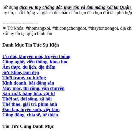
Sử dụng
dịch vụ thợ chống dột, thay tôn và làm máng xối tại Qu
uy tín, chất lượng và giá cả để chắc chắn bạn đã chọn đối tác phù h
------------------------
✶ Từ khóa:
#thomangxoi, #thicongchongdot, #thaytontrongoi, địa chỉ 
xối uy tín tại quận bình tân
Danh Mục Tin Tức Sự Kiện
Ưu đãi, khuyến mãi, truyền thông
Công nghệ, viễn thông, khoa học
Ẩm thực, du lịch, địa điểm
Sức khỏe, làm đẹp
Thời trang, xu hướng
Kinh doanh, bất động sản
Máy móc, thi công, vận chuyển
Sản xuất, hàng hóa, vật tư
Thời sự, đời sống, xã hội
Thể thao, giải trí, phim ảnh
Đào tạo, tuyển sinh, việc làm
Cộng đồng, chia sẽ, từ thiện
Tin Tức Cùng Danh Mục