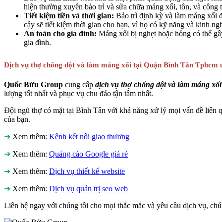
hiện thường xuyên bảo trì và sửa chữa máng xối, tôn, và công tá
Tiết kiệm tiền và thời gian:
Bảo trì định kỳ và làm máng xối đ
cậy sẽ tiết kiệm thời gian cho bạn, vì họ có kỹ năng và kinh ng
An toàn cho gia đình:
Máng xối bị nghẹt hoặc hỏng có thể gây
gia đình.
Dịch vụ thợ chống dột và làm máng xối tại Quận Bình Tân Tphcm uy
Quốc Bửu Group
cung cấp
dịch vụ thợ chống dột và làm máng xố
lượng tốt nhất và phục vụ chu đáo tận tâm nhất.
Đội ngũ thợ có mặt tại Bình Tân với khả năng xử lý mọi vấn đề liên 
của bạn.
➜
Xem thêm:
Kênh kết nối giao thương
➜
Xem thêm:
Quảng cáo Google giá rẻ
➜
Xem thêm:
Dịch vụ thiết kế website
➜
Xem thêm:
Dịch vụ quản trị seo web
Liên hệ ngay với chúng tôi cho mọi thắc mắc và yêu cầu dịch vụ, chún