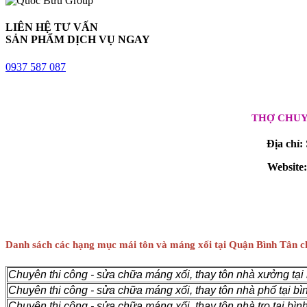
LIÊN HỆ TƯ VẤN
SẢN PHẨM DỊCH VỤ NGAY
0937 587 087
THỢ CHUY
Địa chỉ:
Website:
Danh sách các hạng mục mái tôn và máng xối tại Quận Bình Tân c
Chuyên thi công - sửa chữa máng xối, thay tôn nhà xưởng tại 
Chuyên thi công - sửa chữa máng xối, thay tôn nhà phố tại bì
Chuyên thi công - sửa chữa máng xối, thay tôn nhà trọ tại bình