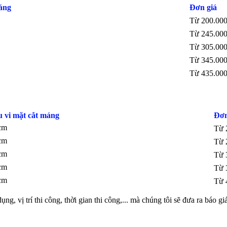
áng
Đơn giá
Từ 200.00
Từ 245.00
Từ 305.00
Từ 345.00
Từ 435.00
 vi mặt cắt máng
Đơn
cm
Từ 
cm
Từ
cm
Từ 
cm
Từ 
cm
Từ 
ụng, vị trí thi công, thời gian thi công,... mà chúng tôi sẽ đưa ra báo g