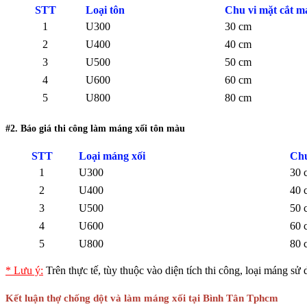
STT
Loại tôn
Chu vi mặt cắt m
1
U300
30 cm
2
U400
40 cm
3
U500
50 cm
4
U600
60 cm
5
U800
80 cm
#2. Báo giá thi công làm máng xối tôn màu
STT
Loại máng xối
Chu
1
U300
30 
2
U400
40 
3
U500
50 
4
U600
60 
5
U800
80 
* Lưu ý:
Trên thực tế, tùy thuộc vào diện tích thi công, loại máng sử d
Kết luận thợ chống dột và làm máng xối tại Bình Tân Tphcm