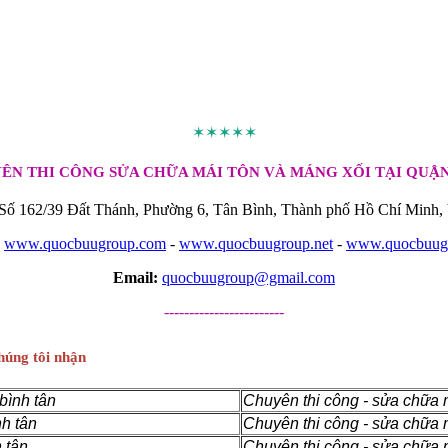
✶✶✶✶✶
ÊN THI CÔNG SỬA CHỮA MÁI TÔN VÀ MÁNG XỐI TẠI QUẬN
Số 162/39 Đất Thánh, Phường 6, Tân Bình, Thành phố Hồ Chí Minh,
www.quocbuugroup.com
-
www.quocbuugroup.net
-
www.quocbuugr
Email:
quocbuugroup@gmail.com
------------------------
húng tôi nhận
bình tân
Chuyên thi công - sửa chữa m
nh tân
Chuyên thi công - sửa chữa m
 tân
Chuyên thi công - sửa chữa má