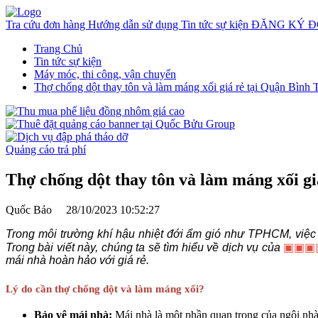
Tra cứu đơn hàng
Hướng dẫn sử dụng
Tin tức sự kiện
ĐĂNG KÝ Đ
Trang Chủ
Tin tức sự kiện
Máy móc, thi công, vận chuyển
Thợ chống dột thay tôn và làm máng xối giá rẻ tại Quận Bình
Quảng cáo trả phí
Thợ chống dột thay tôn và làm máng xối g
Quốc Bảo
28/10/2023 10:52:27
Trong môi trường khí hậu nhiệt đới ẩm gió như TPHCM, việc 
Trong bài viết này, chúng ta sẽ tìm hiểu về dịch vụ của
▣▣▣
mái nhà hoàn hảo với giá rẻ.
Lý do cần thợ chống dột và làm máng xối?
Bảo vệ mái nhà:
Mái nhà là một phần quan trọng của ngôi nhà 