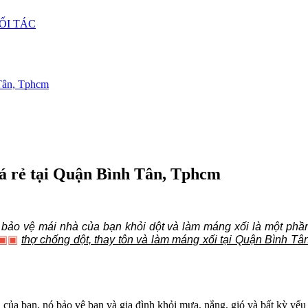
ỐI TÁC
 Tân, Tphcm
iá rẻ tại Quận Bình Tân, Tphcm
bảo vệ mái nhà của bạn khỏi dột và làm máng xối là một phần
▣▣
thợ chống dột, thay tôn và làm máng xối tại Quận Bình T
của bạn, nó bảo vệ bạn và gia đình khỏi mưa, nắng, gió và bất kỳ yếu