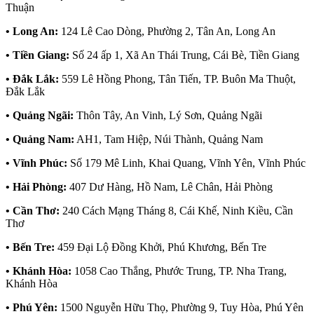
Thuận
• Long An:
124 Lê Cao Dòng, Phường 2, Tân An, Long An
• Tiền Giang:
Số 24 ấp 1, Xã An Thái Trung, Cái Bè, Tiền Giang
• Đắk Lắk:
559 Lê Hồng Phong, Tân Tiến, TP. Buôn Ma Thuột,
Đắk Lắk
• Quảng Ngãi:
Thôn Tây, An Vinh, Lý Sơn, Quảng Ngãi
• Quảng Nam:
AH1, Tam Hiệp, Núi Thành, Quảng Nam
• Vĩnh Phúc:
Số 179 Mê Linh, Khai Quang, Vĩnh Yên, Vĩnh Phúc
• Hải Phòng:
407 Dư Hàng, Hồ Nam, Lê Chân, Hải Phòng
• Cần Thơ:
240 Cách Mạng Tháng 8, Cái Khế, Ninh Kiều, Cần
Thơ
• Bến Tre:
459 Đại Lộ Đồng Khởi, Phú Khương, Bến Tre
• Khánh Hòa:
1058 Cao Thắng, Phước Trung, TP. Nha Trang,
Khánh Hòa
• Phú Yên:
1500 Nguyễn Hữu Thọ, Phường 9, Tuy Hòa, Phú Yên