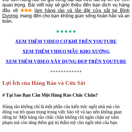
quan trọng. Bài viết này sẽ giới thiệu đến bạn dịch vụ hàng
đầu về
✱✱✱
làm hàng rào và lắp đặt cửa sắt tại Bình
Dương
, mang đến cho bạn không gian sống hoàn hảo và an
toàn.
★★★★★
XEM THÊM VIDEO CƠ KHÍ TRÊN YOUTUBE
XEM THÊM VIDEO MẪU KHO XƯỞNG
XEM THÊM VIDEO XÂY DỰNG ĐẸP TRÊN YOUTUBE
++++++++++++
Lợi Ích của Hàng Rào và Cửa Sắt
# Tại Sao Bạn Cần Một Hàng Rào Chắc Chắn?
Hàng rào không chỉ là một phần của kiến trúc ngôi nhà mà còn
đóng vai trò quan trọng trong việc bảo vệ và tạo nên không gian
riêng tư. Một hàng rào chắc chắn không chỉ ngăn chặn sự xâm
phạm mà còn tăng thêm giá trị thẩm mỹ cho ngôi nhà của bạn.