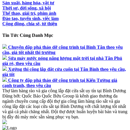
Sản xuất, hàng hóa, vật tư
Thời sự, đời sống, xã hội
Thể thao, giải trí, phim ảnh
Đào tạo, tuyển sinh, việc làm
Cộng đồng, chia sẽ, từ thiện
Tin Tức Cùng Danh Mục
Chuyên đập phá tháo dỡ công trình tại Bình Tân theo yêu
cầu, giá tốt nhất thị trường
Sửa máy nước nóng năng lượng mặt trời tại nhà Tân Phú
giá rẻ, theo yêu cầu
Xưởng thi công lắp đặt cửa cuốn tại Tân Bình theo yêu cầu,
giá tốt
Công ty đập phá tháo dỡ công trình tại Kiến Tường giá
cạnh tranh, theo yêu cầu
Thợ làm hàng rào và gia công lắp đặt cửa sắt uy tín tại Bình Dương
Đăng bởi:
Quốc Bảo
Quốc Bửu Group là kênh giao thương đa
ngành chuyên cung cấp đội thợ gia công làm hàng rào sắt và gia
công lắp đặt các loại cửa sắt tại Bình Dương với chất lượng tốt nhất
và giá cả phải chăng nhất. Đội thợ được huấn luyện bài bản và trang
bị đầy đủ máy móc sẵn sàng phục vụ bạn.