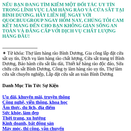
NẾU BẠN ĐANG TÌM KIẾM MỘT ĐỐI TÁC UY TÍN
TRONG LĨNH VỰC LÀM HÀNG RÀO VÀ CỬA SẮT TẠI
BÌNH DƯƠNG. HÃY LIÊN HỆ NGAY VỚI
QUOCBUUGROUP NGAY HÔM NAY, CHÚNG TÔI CAM
KẾT MANG ĐẾN CHO BẠN KHÔNG GIAN SỐNG AN
TOÀN VÀ ĐẲNG CẤP VỚI DỊCH VỤ CHẤT LƯỢNG
HÀNG ĐẦU!
------------------------
✶ Từ khóa:
Thợ làm hàng rào Bình Dương, Gia công lắp đặt cửa
sắt uy tín, Dịch vụ làm hàng rào chất lượng, Cửa sắt trang trí Bình
Dương, Bảo hành cửa sắt lâu dài, Thiết kế hàng rào độc đáo, Sửa
chữa cửa sắt Bình Dương, Công ty làm hàng rào uy tín, Thợ làm
cửa sắt chuyên nghiệp, Lắp đặt cửa sắt an toàn Bình Dương
Danh Mục Tin Tức Sự Kiện
Ưu đãi, khuyến mãi, truyền thông
Công nghệ, viễn thông, khoa học
Ẩm thực, du lịch, địa điểm
Sức khỏe, làm đẹp
Thời trang, xu hướng
Kinh doanh, bất động sản
Máy móc, thi công, vận chuyển