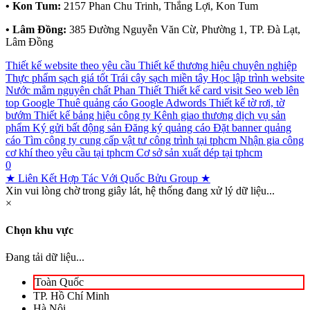
• Kon Tum:
2157 Phan Chu Trinh, Thắng Lợi, Kon Tum
• Lâm Đồng:
385 Đường Nguyễn Văn Cừ, Phường 1, TP. Đà Lạt,
Lâm Đồng
Thiết kế website theo yêu cầu
Thiết kế thương hiệu chuyên nghiệp
Thực phẩm sạch giá tốt
Trái cây sạch miền tây
Học lập trình website
Nước mắm nguyên chất Phan Thiết
Thiết kế card visit
Seo web lên
top Google
Thuê quảng cáo Google Adwords
Thiết kế tờ rơi, tờ
bướm
Thiết kế bảng hiệu công ty
Kênh giao thương dịch vụ sản
phẩm
Ký gửi bất động sản
Đăng ký quảng cáo
Đặt banner quảng
cáo
Tìm công ty cung cấp vật tư công trình tại tphcm
Nhận gia công
cơ khí theo yêu cầu tại tphcm
Cơ sở sản xuất dép tại tphcm
0
★ Liên Kết Hợp Tác Với Quốc Bửu Group ★
Xin vui lòng chờ trong giây lát, hệ thống đang xử lý dữ liệu...
×
Chọn khu vực
Đang tải dữ liệu...
Toàn Quốc
TP. Hồ Chí Minh
Hà Nội