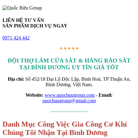
LIÊN HỆ TƯ VẤN
SẢN PHẨM DỊCH VỤ NGAY
0971 424 442
✶✶✶✶✶
ĐỘI THỢ LÀM CỬA SẮT & HÀNG RÀO SẮT
TẠI BÌNH DƯƠNG UY TÍN GIÁ TỐT
Địa chỉ:
Số 452/18 Đại Lộ Độc Lập, Binh Hoà, TP Thuận An,
Bình Dương, Việt Nam.
Website:
www.quocbuugroup.com
-
Email:
quocbuugroup@gmail.com
------------------------
Danh Mục Công Việc Gia Công Cơ Khí
Chúng Tôi Nhận Tại Bình Dương