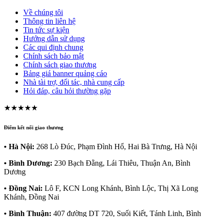
Về chúng tôi
Thông tin liên hệ
Tin tức sự kiện
Hướng dẫn sử dụng
Các qui định chung
Chính sách bảo mật
Chính sách giao thương
Bảng giá banner quảng cáo
Nhà tài trợ, đối tác, nhà cung cấp
Hỏi đáp, câu hỏi thường gặp
★★★★★
Điểm kết nối giao thương
• Hà Nội:
268 Lò Đúc, Phạm Đình Hổ, Hai Bà Trưng, Hà Nội
• Bình Dương:
230 Bạch Đằng, Lái Thiêu, Thuận An, Bình
Dương
• Đồng Nai:
Lô F, KCN Long Khánh, Bình Lộc, Thị Xã Long
Khánh, Đồng Nai
• Bình Thuận:
407 đường DT 720, Suối Kiết, Tánh Linh, Bình