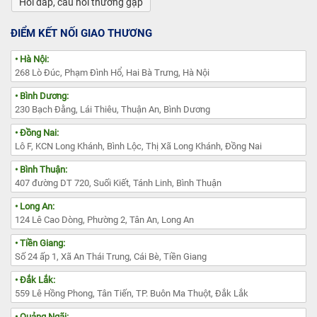
Hỏi đáp, câu hỏi thường gặp
ĐIỂM KẾT NỐI GIAO THƯƠNG
• Hà Nội:
268 Lò Đúc, Phạm Đình Hổ, Hai Bà Trưng, Hà Nội
• Bình Dương:
230 Bạch Đằng, Lái Thiêu, Thuận An, Bình Dương
• Đồng Nai:
Lô F, KCN Long Khánh, Bình Lộc, Thị Xã Long Khánh, Đồng Nai
• Bình Thuận:
407 đường DT 720, Suối Kiết, Tánh Linh, Bình Thuận
• Long An:
124 Lê Cao Dòng, Phường 2, Tân An, Long An
• Tiền Giang:
Số 24 ấp 1, Xã An Thái Trung, Cái Bè, Tiền Giang
• Đắk Lắk:
559 Lê Hồng Phong, Tân Tiến, TP. Buôn Ma Thuột, Đắk Lắk
• Quảng Ngãi: