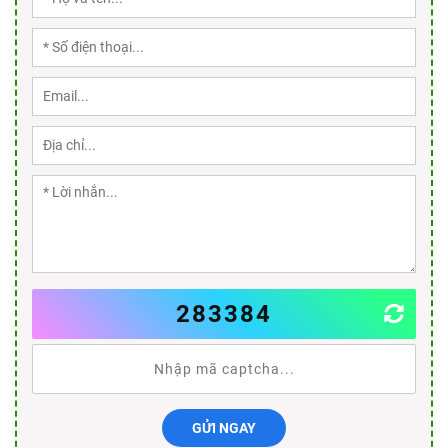
283384
GỬI NGAY