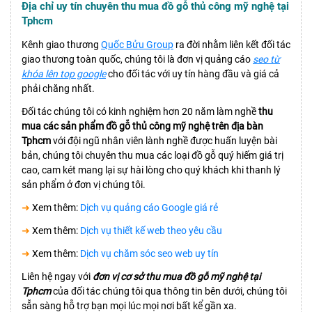
Địa chỉ uy tín chuyên thu mua đồ gỗ thủ công mỹ nghệ tại
Tphcm
Kênh giao thương
Quốc Bửu Group
ra đời nhằm liên kết đối tác
giao thương toàn quốc, chúng tôi là đơn vị quảng cáo
seo từ
khóa lên top google
cho đối tác với uy tín hàng đầu và giá cả
phải chăng nhất.
Đối tác chúng tôi có kinh nghiệm hơn 20 năm làm nghề
thu
mua các sản phẩm đồ gỗ thủ công mỹ nghệ trên địa bàn
Tphcm
với đội ngũ nhân viên lành nghề được huấn luyện bài
bản, chúng tôi chuyên thu mua các loại đồ gỗ quý hiếm giá trị
cao, cam két mang lại sự hài lòng cho quý khách khi thanh lý
sản phẩm ở đơn vị chúng tôi.
➜
Xem thêm:
Dịch vụ quảng cáo Google giá rẻ
➜
Xem thêm:
Dịch vụ thiết kế web theo yêu cầu
➜
Xem thêm:
Dịch vụ chăm sóc seo web uy tín
Liên hệ ngay với
đơn vị cơ sở thu mua đồ gỗ mỹ nghệ tại
Tphcm
của đối tác chúng tôi qua thông tin bên dưới, chúng tôi
sẵn sàng hỗ trợ bạn mọi lúc mọi nơi bất kể gần xa.