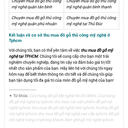
Chuyên mua đồ gỗ thủ công
Chuyên mua đồ gỗ thủ công
mỹ nghệ quận tân bình
mỹ nghệ quận bình thạnh
Chuyên mua đồ gỗ thủ công
Chuyên mua đồ gỗ thủ công
mỹ nghệ quận phú nhuận
mỹ nghệ tại Thủ Đúc
Kết luận về cơ sở thu mua đồ gỗ thủ công mỹ nghệ ở
Tphcm
Với chúng tôi, bạn có thể yên tâm về việc
thu mua đồ gỗ mỹ
nghệ tại TPHCM
. Chúng tôi sẽ cung cấp cho bạn một trải
nghiệm chuyên nghiệp, đáng tin cậy và đảm bảo giá trị tốt
nhất cho sản phẩm của bạn. Hãy liên hệ với chúng tôi ngay
hôm nay để biết thêm thông tin chi tiết và để chúng tôi giúp
bạn tận dụng tối đa giá trị của món đồ gỗ mỹ nghệ của bạn!
------------------------
✶ Từ khóa:
Cửa hàng đồ gỗ Mỹ nghệ Hồ Chí Minh, Cửa hàng
đồ gỗ mỹ nghệ tại tphcm, thu mua các sản phẩm đồ gỗ mỹ
nghệ tphcm, thu mua đồ gỗ mỹ nghệ mini tphcm, Xưởng đồ gỗ
mỹ nghệ tphcm, thu mua đồ gỗ mỹ nghệ cao cấp tphcm, Đồ gỗ
mỹ nghệ trang trí phòng khách, Bàn ghế gỗ mỹ nghệ tphcm