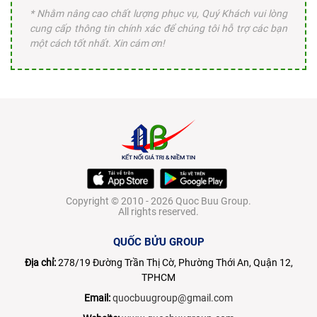
* Nhằm nâng cao chất lượng phục vụ, Quý Khách vui lòng
cung cấp thông tin chính xác để chúng tôi hỗ trợ các bạn
một cách tốt nhất. Xin cám ơn!
Copyright © 2010 - 2026 Quoc Buu Group.
All rights reserved.
QUỐC BỬU GROUP
Địa chỉ:
278/19 Đường Trần Thị Cờ, Phường Thới An, Quận 12,
TPHCM
Email:
quocbuugroup@gmail.com