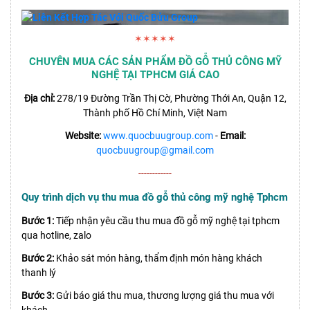
✶✶✶✶✶
CHUYÊN MUA CÁC SẢN PHẨM ĐỒ GỖ THỦ CÔNG MỸ
NGHỆ TẠI TPHCM GIÁ CAO
Địa chỉ:
278/19 Đường Trần Thị Cờ, Phường Thới An, Quận 12,
Thành phố Hồ Chí Minh, Việt Nam
Website:
www.quocbuugroup.com
-
Email:
quocbuugroup@gmail.com
------------
Quy trình dịch vụ thu mua đồ gỗ thủ công mỹ nghệ Tphcm
Bước 1:
Tiếp nhận yêu cầu thu mua đồ gỗ mỹ nghệ tại tphcm
qua hotline, zalo
Bước 2:
Khảo sát món hàng, thẩm định món hàng khách
thanh lý
Bước 3:
Gửi báo giá thu mua, thương lượng giá thu mua với
khách