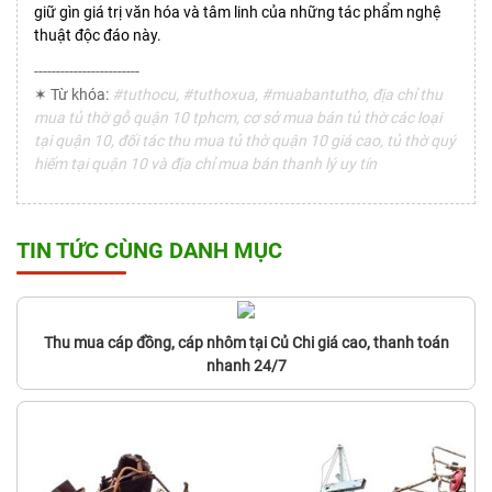
giữ gìn giá trị văn hóa và tâm linh của những tác phẩm nghệ
thuật độc đáo này.
------------------------
✶ Từ khóa:
#tuthocu, #tuthoxua, #muabantutho, địa chỉ thu
mua tủ thờ gỗ quận 10 tphcm, cơ sở mua bán tủ thờ các loại
tại quận 10, đối tác thu mua tủ thờ quận 10 giá cao, tủ thờ quý
hiếm tại quận 10 và địa chỉ mua bán thanh lý uy tín
TIN TỨC CÙNG DANH MỤC
Thu mua cáp đồng, cáp nhôm tại Củ Chi giá cao, thanh toán
nhanh 24/7