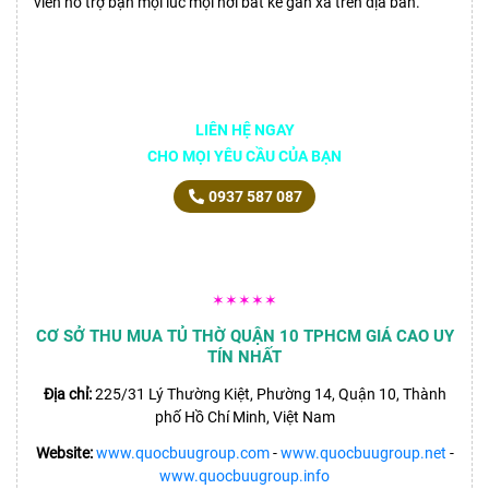
viên hỗ trợ bạn mọi lúc mọi nơi bất kể gần xa trên địa bàn.
LIÊN HỆ NGAY
CHO MỌI YÊU CẦU CỦA BẠN
0937 587 087
✶✶✶✶✶
CƠ SỞ THU MUA TỦ THỜ QUẬN 10 TPHCM GIÁ CAO UY
TÍN NHẤT
Địa chỉ:
225/31 Lý Thường Kiệt, Phường 14, Quận 10, Thành
phố Hồ Chí Minh, Việt Nam
Website:
www.quocbuugroup.com
-
www.quocbuugroup.net
-
www.quocbuugroup.info