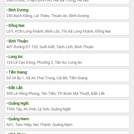
268 Lò Đúc, Phạm Đình Hổ, Hai Bà Trưng, Hà Nội
• Bình Dương:
230 Bạch Đằng, Lái Thiêu, Thuận An, Bình Dương
• Đồng Nai:
Lô F, KCN Long Khánh, Bình Lộc, Thị Xã Long Khánh, Đồng Nai
• Bình Thuận:
407 đường DT 720, Suối Kiết, Tánh Linh, Bình Thuận
• Long An:
124 Lê Cao Dòng, Phường 2, Tân An, Long An
• Tiền Giang:
Số 24 ấp 1, Xã An Thái Trung, Cái Bè, Tiền Giang
• Đắk Lắk:
559 Lê Hồng Phong, Tân Tiến, TP. Buôn Ma Thuột, Đắk Lắk
• Quảng Ngãi:
Thôn Tây, An Vinh, Lý Sơn, Quảng Ngãi
• Quảng Nam:
AH1, Tam Hiệp, Núi Thành, Quảng Nam