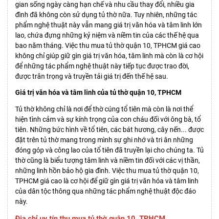
gian sống ngày càng hạn chế và nhu cầu thay đổi, nhiều gia
đình đã không còn sử dụng tủ thờ nữa. Tuy nhiên, những tác
phẩm nghệ thuật này vẫn mang giá trị văn hóa và tâm linh lớn
lao, chứa đựng những kỷ niệm và niềm tin của các thế hệ qua
bao năm tháng. Việc thu mua tủ thờ quận 10, TPHCM giá cao
không chỉ giúp giữ gìn giá trị văn hóa, tâm linh mà còn là cơ hội
để những tác phẩm nghệ thuật này tiếp tục được trao đời,
được trân trọng và truyền tải giá trị đến thế hệ sau.
Giá trị văn hóa và tâm linh của tủ thờ quận 10, TPHCM
Tủ thờ không chỉ là nơi để thờ cúng tổ tiên mà còn là nơi thể
hiện tình cảm và sự kính trọng của con cháu đối với ông bà, tổ
tiên. Những bức hình về tổ tiên, các bát hương, cây nến... được
đặt trên tủ thờ mang trong mình sự ghi nhớ và tri ân những
đóng góp và công lao của tổ tiên đã truyền lại cho chúng ta. Tủ
thờ cũng là biểu tượng tâm linh và niềm tin đối với các vị thần,
những linh hồn bảo hộ gia đình. Việc thu mua tủ thờ quận 10,
TPHCM giá cao là cơ hội để giữ gìn giá trị văn hóa và tâm linh
của dân tộc thông qua những tác phẩm nghệ thuật độc đáo
này.
Địa chỉ uy tín thu mua tủ thờ quận 10, TPHCM