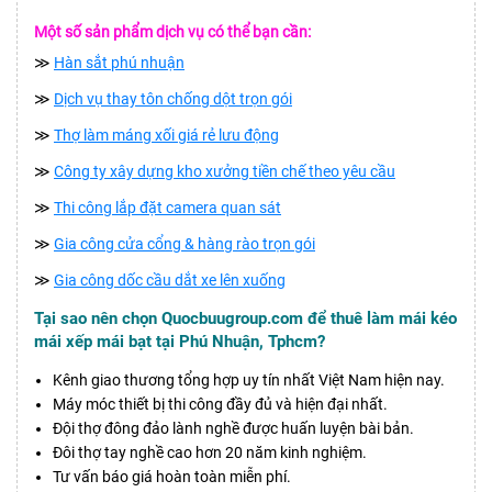
Một số sản phẩm dịch vụ có thể bạn cần:
≫
Hàn sắt phú nhuận
≫
Dịch vụ thay tôn chống dột trọn gói
≫
Thợ làm máng xối giá rẻ lưu động
≫
Công ty xây dựng kho xưởng tiền chế theo yêu cầu
≫
Thi công lắp đặt camera quan sát
≫
Gia công cửa cổng & hàng rào trọn gói
≫
Gia công dốc cầu dắt xe lên xuống
Tại sao nên chọn Quocbuugroup.com để thuê làm mái kéo
mái xếp mái bạt tại Phú Nhuận, Tphcm?
Kênh giao thương tổng hợp uy tín nhất Việt Nam hiện nay.
Máy móc thiết bị thi công đầy đủ và hiện đại nhất.
Đội thợ đông đảo lành nghề được huấn luyện bài bản.
Đôi thợ tay nghề cao hơn 20 năm kinh nghiệm.
Tư vấn báo giá hoàn toàn miễn phí.