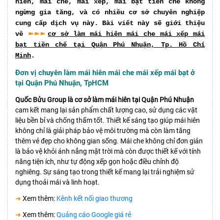
hiên, mái che, mái xếp, mái bạt tiền chế không
ngừng gia tăng, và có nhiều cơ sở chuyên nghiệp
cung cấp dịch vụ này. Bài viết này sẽ giới thiệu
➽➽➽
về
cơ sở làm mái hiên mái che mái xếp mái
bạt tiền chế tại Quận Phú Nhuận, Tp. Hồ Chí
Minh
.
Đơn vị chuyên làm mái hiên mái che mái xếp mái bạt ở
tại Quận Phú Nhuận, TpHCM
Quốc Bửu Group là cơ sở làm mái hiên tại Quận Phú Nhuận
cam kết mang lại sản phẩm chất lượng cao, sử dụng các vật
liệu bền bỉ và chống thấm tốt. Thiết kế sáng tạo giúp mái hiên
không chỉ là giải pháp bảo vệ môi trường mà còn làm tăng
thêm vẻ đẹp cho không gian sống. Mái che không chỉ đơn giản
là bảo vệ khỏi ánh nắng mặt trời mà còn được thiết kế với tính
năng tiện ích, như tự động xếp gọn hoặc điều chỉnh độ
nghiêng. Sự sáng tạo trong thiết kế mang lại trải nghiệm sử
dụng thoải mái và linh hoạt.
➜
Xem thêm:
Kênh kết nối giao thương
➜
Xem thêm:
Quảng cáo Google giá rẻ