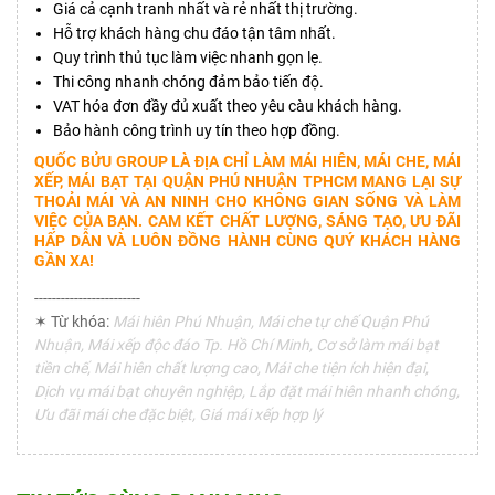
Giá cả cạnh tranh nhất và rẻ nhất thị trường.
Hỗ trợ khách hàng chu đáo tận tâm nhất.
Quy trình thủ tục làm việc nhanh gọn lẹ.
Thi công nhanh chóng đảm bảo tiến độ.
VAT hóa đơn đầy đủ xuất theo yêu càu khách hàng.
Bảo hành công trình uy tín theo hợp đồng.
QUỐC BỬU GROUP LÀ ĐỊA CHỈ LÀM MÁI HIÊN, MÁI CHE, MÁI
XẾP, MÁI BẠT TẠI QUẬN PHÚ NHUẬN TPHCM MANG LẠI SỰ
THOẢI MÁI VÀ AN NINH CHO KHÔNG GIAN SỐNG VÀ LÀM
VIỆC CỦA BẠN. CAM KẾT CHẤT LƯỢNG, SÁNG TẠO, ƯU ĐÃI
HẤP DẪN VÀ LUÔN ĐỒNG HÀNH CÙNG QUÝ KHÁCH HÀNG
GẦN XA!
------------------------
✶ Từ khóa:
Mái hiên Phú Nhuận, Mái che tự chế Quận Phú
Nhuận, Mái xếp độc đáo Tp. Hồ Chí Minh, Cơ sở làm mái bạt
tiền chế, Mái hiên chất lượng cao, Mái che tiện ích hiện đại,
Dịch vụ mái bạt chuyên nghiệp, Lắp đặt mái hiên nhanh chóng,
Ưu đãi mái che đặc biệt, Giá mái xếp hợp lý