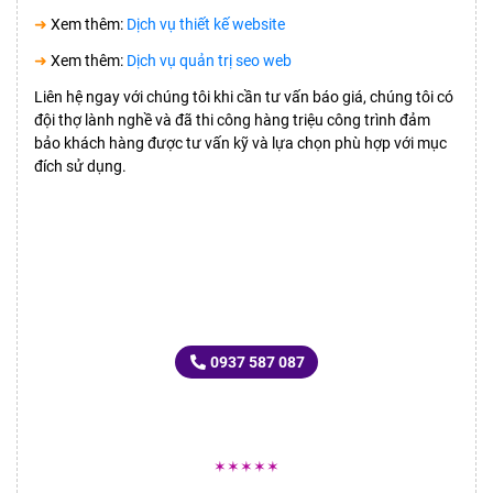
➜
Xem thêm:
Dịch vụ thiết kế website
➜
Xem thêm:
Dịch vụ quản trị seo web
Liên hệ ngay với chúng tôi khi cần tư vấn báo giá, chúng tôi có
đội thợ lành nghề và đã thi công hàng triệu công trình đảm
bảo khách hàng được tư vấn kỹ và lựa chọn phù hợp với mục
đích sử dụng.
LIÊN HỆ TƯ VẤN
SẢN PHẨM DỊCH VỤ NGAY
0937 587 087
✶✶✶✶✶