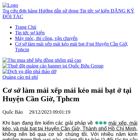
Tra cứu đơn hàng
Hướng dẫn sử dụng
Tin tức sự kiện
ĐĂNG KÝ
ĐỐI TÁC
Trang Chủ
Tin tức sự kiện
Máy móc, thi công, vận chuyển
Cơ sở làm mái xếp mái kéo mái bạt ở tại Huyện Cần Giờ,
Tphcm
Quảng cáo trả phí
Cơ sở làm mái xếp mái kéo mái bạt ở tại
Huyện Cần Giờ, Tphcm
Quốc Bảo
29/12/2023 09:01:19
Khi bạn đang tìm kiếm các giải pháp về
✱✱✱
mái xếp, mái
kéo, và mái bạt tại Huyện Cần Giờ, Thành phố Hồ Chí Minh
,
không nên bỏ qua cơ sở chúng tôi. Với nhiều năm kinh
nghiệm trong lĩnh vực này, chúng tôi tự hào là đối tác tin cậy