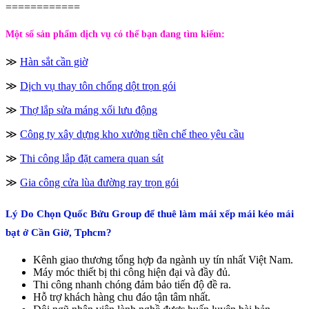
============
Một số sản phẩm dịch vụ có thể bạn đang tìm kiếm:
≫
Hàn sắt cần giờ
≫
Dịch vụ thay tôn chống dột trọn gói
≫
Thợ lắp sửa máng xối lưu động
≫
Công ty xây dựng kho xưởng tiền chế theo yêu cầu
≫
Thi công lắp đặt camera quan sát
≫
Gia công cửa lùa đường ray trọn gói
Lý Do Chọn Quốc Bửu Group để thuê làm mái xếp mái kéo mái
bạt ở Cần Giờ, Tphcm?
Kênh giao thương tổng hợp đa ngành uy tín nhất Việt Nam.
Máy móc thiết bị thi công hiện đại và đầy đủ.
Thi công nhanh chóng đảm bảo tiến độ đề ra.
Hỗ trợ khách hàng chu đáo tận tâm nhất.