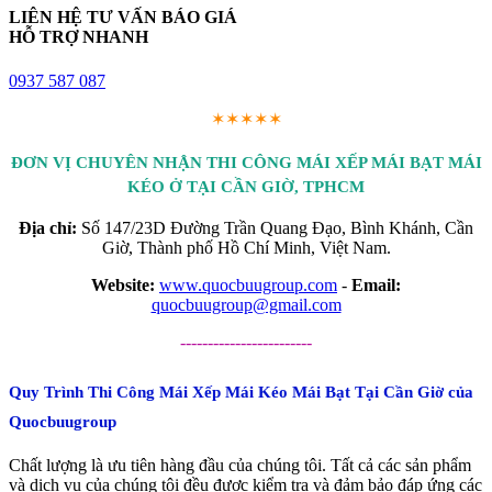
LIÊN HỆ TƯ VẤN BÁO GIÁ
HỖ TRỢ NHANH
0937 587 087
✶✶✶✶✶
ĐƠN VỊ CHUYÊN NHẬN THI CÔNG MÁI XẾP MÁI BẠT MÁI
KÉO Ở TẠI CẦN GIỜ, TPHCM
Địa chỉ:
Số 147/23D Đường Trần Quang Đạo, Bình Khánh, Cần
Giờ, Thành phố Hồ Chí Minh, Việt Nam.
Website:
www.quocbuugroup.com
-
Email:
quocbuugroup@gmail.com
------------------------
Quy Trình Thi Công Mái Xếp Mái Kéo Mái Bạt Tại Cần Giờ của
Quocbuugroup
Chất lượng là ưu tiên hàng đầu của chúng tôi. Tất cả các sản phẩm
và dịch vụ của chúng tôi đều được kiểm tra và đảm bảo đáp ứng các