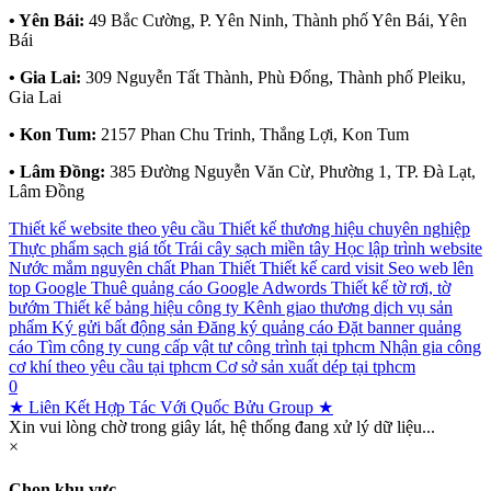
• Yên Bái:
49 Bắc Cường, P. Yên Ninh, Thành phố Yên Bái, Yên
Bái
• Gia Lai:
309 Nguyễn Tất Thành, Phù Đổng, Thành phố Pleiku,
Gia Lai
• Kon Tum:
2157 Phan Chu Trinh, Thắng Lợi, Kon Tum
• Lâm Đồng:
385 Đường Nguyễn Văn Cừ, Phường 1, TP. Đà Lạt,
Lâm Đồng
Thiết kế website theo yêu cầu
Thiết kế thương hiệu chuyên nghiệp
Thực phẩm sạch giá tốt
Trái cây sạch miền tây
Học lập trình website
Nước mắm nguyên chất Phan Thiết
Thiết kế card visit
Seo web lên
top Google
Thuê quảng cáo Google Adwords
Thiết kế tờ rơi, tờ
bướm
Thiết kế bảng hiệu công ty
Kênh giao thương dịch vụ sản
phẩm
Ký gửi bất động sản
Đăng ký quảng cáo
Đặt banner quảng
cáo
Tìm công ty cung cấp vật tư công trình tại tphcm
Nhận gia công
cơ khí theo yêu cầu tại tphcm
Cơ sở sản xuất dép tại tphcm
0
★ Liên Kết Hợp Tác Với Quốc Bửu Group ★
Xin vui lòng chờ trong giây lát, hệ thống đang xử lý dữ liệu...
×
Chọn khu vực