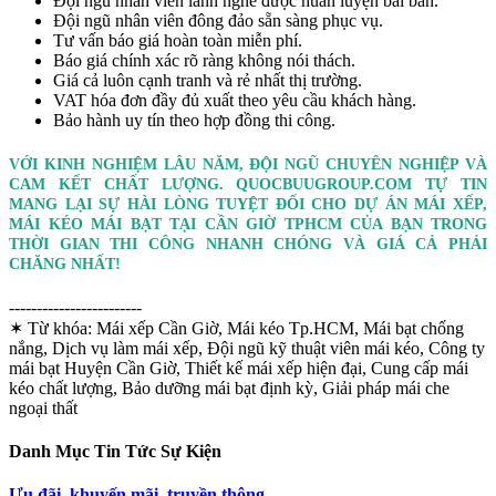
Đội ngũ nhân viên lành nghề được huấn luyện bài bản.
Đội ngũ nhân viên đông đảo sẵn sàng phục vụ.
Tư vấn báo giá hoàn toàn miễn phí.
Báo giá chính xác rõ ràng không nói thách.
Giá cả luôn cạnh tranh và rẻ nhất thị trường.
VAT hóa đơn đầy đủ xuất theo yêu cầu khách hàng.
Bảo hành uy tín theo hợp đồng thi công.
VỚI KINH NGHIỆM LÂU NĂM, ĐỘI NGŨ CHUYÊN NGHIỆP VÀ
CAM KẾT CHẤT LƯỢNG. QUOCBUUGROUP.COM TỰ TIN
MANG LẠI SỰ HÀI LÒNG TUYỆT ĐỐI CHO DỰ ÁN MÁI XẾP,
MÁI KÉO MÁI BẠT TẠI CẦN GIỜ TPHCM CỦA BẠN TRONG
THỜI GIAN THI CÔNG NHANH CHÓNG VÀ GIÁ CẢ PHẢI
CHĂNG NHẤT!
------------------------
✶ Từ khóa:
Mái xếp Cần Giờ, Mái kéo Tp.HCM, Mái bạt chống
nắng, Dịch vụ làm mái xếp, Đội ngũ kỹ thuật viên mái kéo, Công ty
mái bạt Huyện Cần Giờ, Thiết kế mái xếp hiện đại, Cung cấp mái
kéo chất lượng, Bảo dưỡng mái bạt định kỳ, Giải pháp mái che
ngoại thất
Danh Mục Tin Tức Sự Kiện
Ưu đãi, khuyến mãi, truyền thông