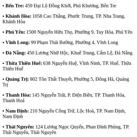
• Bến Tre:
459 Đại Lộ Đồng Khởi, Phú Khương, Bến Tre
• Khánh Hòa:
1058 Cao Thắng, Phước Trung, TP. Nha Trang,
Khánh Hòa
• Phú Yên:
1500 Nguyễn Hữu Thọ, Phường 9, Tuy Hòa, Phú Yên
• Vĩnh Long:
99 Phạm Thái Bường, Phường 4, Vĩnh Long
• Đà Nẵng:
450 Lương Nhữ Hộc, Khuê Trung, Cẩm Lệ, Đà Nẵng
• Thừa Thiên Huế:
638 Nguyễn Huệ, Vĩnh Ninh, TP. Huế, Thừa
Thiên Huế
• Quảng Trị:
802 Tôn Thất Thuyết, Phường 5, Đông Hà, Quảng
Trị
• Thanh Hóa:
145 Nguyễn Trãi, P. Điện Biên, TP. Thanh Hóa,
Thanh Hoá
• Nam Định:
210 Nguyễn Công Trứ, Lộc Hoà, TP. Nam Định,
Nam Định
• Thái Nguyên:
124 Lương Ngọc Quyến, Phan Đình Phùng, TP.
Thái Nguyên, Thái Nguyên