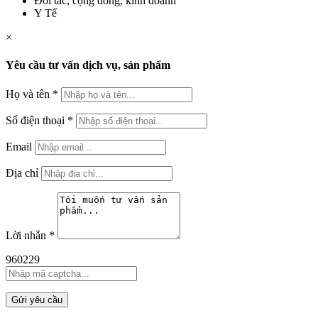
Đối tác, cộng đồng, kinh doanh
Y Tế
×
Yêu cầu tư vấn dịch vụ, sản phẩm
Họ và tên
*
Số điện thoại
*
Email
Địa chỉ
Lời nhắn
*
960229
Gửi yêu cầu