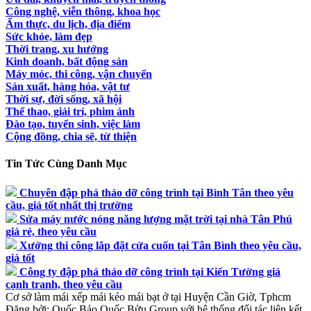
Công nghệ, viễn thông, khoa học
Ẩm thực, du lịch, địa điểm
Sức khỏe, làm đẹp
Thời trang, xu hướng
Kinh doanh, bất động sản
Máy móc, thi công, vận chuyển
Sản xuất, hàng hóa, vật tư
Thời sự, đời sống, xã hội
Thể thao, giải trí, phim ảnh
Đào tạo, tuyển sinh, việc làm
Cộng đồng, chia sẽ, từ thiện
Tin Tức Cùng Danh Mục
Chuyên đập phá tháo dỡ công trình tại Bình Tân theo yêu
cầu, giá tốt nhất thị trường
Sửa máy nước nóng năng lượng mặt trời tại nhà Tân Phú
giá rẻ, theo yêu cầu
Xưởng thi công lắp đặt cửa cuốn tại Tân Bình theo yêu cầu,
giá tốt
Công ty đập phá tháo dỡ công trình tại Kiến Tường giá
cạnh tranh, theo yêu cầu
Cơ sở làm mái xếp mái kéo mái bạt ở tại Huyện Cần Giờ, Tphcm
Đăng bởi:
Quốc Bảo
Quốc Bửu Group với hệ thống đối tác liên kết