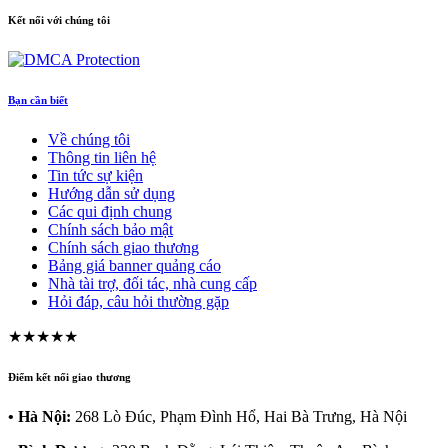
Kết nối với chúng tôi
Bạn cần biết
Về chúng tôi
Thông tin liên hệ
Tin tức sự kiện
Hướng dẫn sử dụng
Các qui định chung
Chính sách bảo mật
Chính sách giao thương
Bảng giá banner quảng cáo
Nhà tài trợ, đối tác, nhà cung cấp
Hỏi đáp, câu hỏi thường gặp
★★★★★
Điểm kết nối giao thương
• Hà Nội:
268 Lò Đúc, Phạm Đình Hổ, Hai Bà Trưng, Hà Nội