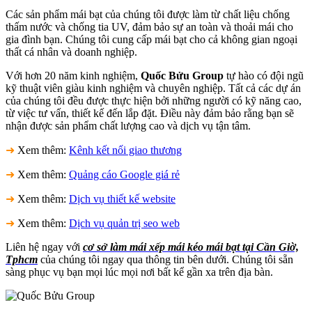
Các sản phẩm mái bạt của chúng tôi được làm từ chất liệu chống
thấm nước và chống tia UV, đảm bảo sự an toàn và thoải mái cho
gia đình bạn. Chúng tôi cung cấp mái bạt cho cả không gian ngoại
thất cá nhân và doanh nghiệp.
Với hơn 20 năm kinh nghiệm,
Quốc Bửu Group
tự hào có đội ngũ
kỹ thuật viên giàu kinh nghiệm và chuyên nghiệp. Tất cả các dự án
của chúng tôi đều được thực hiện bởi những người có kỹ năng cao,
từ việc tư vấn, thiết kế đến lắp đặt. Điều này đảm bảo rằng bạn sẽ
nhận được sản phẩm chất lượng cao và dịch vụ tận tâm.
➜
Xem thêm:
Kênh kết nối giao thương
➜
Xem thêm:
Quảng cáo Google giá rẻ
➜
Xem thêm:
Dịch vụ thiết kế website
➜
Xem thêm:
Dịch vụ quản trị seo web
Liên hệ ngay với
cơ sở làm mái xếp mái kéo mái bạt tại Cần Giờ,
Tphcm
của chúng tôi ngay qua thông tin bên dưới. Chúng tôi sẵn
sàng phục vụ bạn mọi lúc mọi nơi bất kể gần xa trên địa bàn.