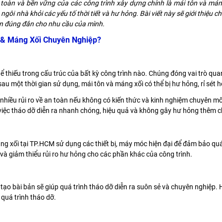
oàn và bền vững của các công trình xây dựng chính là mái tôn và máng 
gôi nhà khỏi các yếu tố thời tiết và hư hỏng. Bài viết này sẽ giới thiệu chi
ọn đúng đắn cho nhu cầu của mình.
 & Máng Xối Chuyên Nghiệp?
 thiếu trong cấu trúc của bất kỳ công trình nào. Chúng đóng vai trò qua
, sau một thời gian sử dụng, mái tôn và máng xối có thể bị hư hỏng, rỉ sé
n nhiều rủi ro về an toàn nếu không có kiến thức và kinh nghiệm chuyên 
iệc tháo dỡ diễn ra nhanh chóng, hiệu quả và không gây hư hỏng thêm ch
g xối tại TP.HCM sử dụng các thiết bị, máy móc hiện đại để đảm bảo quá t
 và giảm thiểu rủi ro hư hỏng cho các phần khác của công trình.
ạo bài bản sẽ giúp quá trình tháo dỡ diễn ra suôn sẻ và chuyên nghiệp. H
quá trình tháo dỡ.