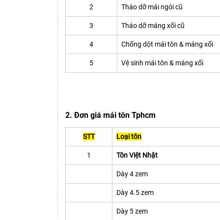
2
Tháo dỡ mái ngói cũ
3
Tháo dỡ máng xối cũ
4
Chống dột mái tôn & máng xối
5
Vệ sinh mái tôn & máng xối
2. Đơn giá mái tôn Tphcm
STT
Loại tôn
1
Tôn Việt Nhật
Dày 4 zem
Dày 4.5 zem
Dày 5 zem