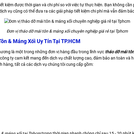
t kiệm được thời gian và chi phí so với việc tự thực hiện. Bạn không cần p
y dịch vụ cũng có thể đưa ra các giải pháp tiết kiệm chi phí mà vẫn đảm bả
Đơn vị tháo dỡ mái tôn & máng xối chuyên nghiệp giá rẻ tại Tphcm
Tôn & Máng Xối Uy Tín Tại TP.HCM
 thương là một trong những đơn vị hàng đầu trong lĩnh vực
tháo dỡ mái tô
i, công ty cam kết mang đến dịch vụ chất lượng cao, đảm bảo an toàn và h
 hàng, tất cả các dịch vụ chúng tôi cung cấp gồm:
 & máng xối tại Tphcm
trong thời gian nhanh chóng chỉ sau 15 - 20 phút 