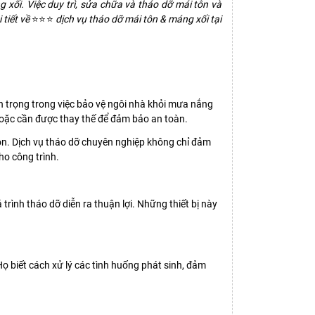
xối. Việc duy trì, sửa chữa và tháo dỡ mái tôn và
 tiết về
⭐⭐⭐
dịch vụ tháo dỡ mái tôn & máng xối tại
n trọng trong việc bảo vệ ngôi nhà khỏi mưa nắng
t hoặc cần được thay thế để đảm bảo an toàn.
môn. Dịch vụ tháo dỡ chuyên nghiệp không chỉ đảm
o công trình.
rình tháo dỡ diễn ra thuận lợi. Những thiết bị này
ọ biết cách xử lý các tình huống phát sinh, đảm