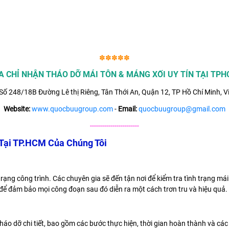
✽✽✽✽✽
A CHỈ NHẬN THÁO DỠ MÁI TÔN & MÁNG XỐI UY TÍN TẠI TP
Số 248/18B Đường Lê thị Riêng, Tân Thới An, Quận 12, TP Hồ Chí Minh, V
Website:
www.quocbuugroup.com
-
Email:
quocbuugroup@gmail.com
------------------------
 Tại TP.HCM Của Chúng Tôi
trạng công trình. Các chuyên gia sẽ đến tận nơi để kiểm tra tình trạng m
 để đảm bảo mọi công đoạn sau đó diễn ra một cách trơn tru và hiệu quả.
 tháo dỡ chi tiết, bao gồm các bước thực hiện, thời gian hoàn thành và cá