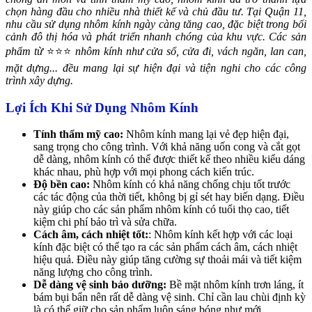
chọn hàng đầu cho nhiều nhà thiết kế và chủ đầu tư. Tại Quận 11,
nhu cầu sử dụng nhôm kính ngày càng tăng cao, đặc biệt trong bối
cảnh đô thị hóa và phát triển nhanh chóng của khu vực. Các sản
phẩm từ
⭐⭐⭐
nhôm kính như cửa sổ, cửa đi, vách ngăn, lan can,
mặt dựng... đều mang lại sự hiện đại và tiện nghi cho các công
trình xây dựng.
Lợi Ích Khi Sử Dụng Nhôm Kính
Tính thẩm mỹ cao:
Nhôm kính mang lại vẻ đẹp hiện đại,
sang trọng cho công trình. Với khả năng uốn cong và cắt gọt
dễ dàng, nhôm kính có thể được thiết kế theo nhiều kiểu dáng
khác nhau, phù hợp với mọi phong cách kiến trúc.
Độ bền cao:
Nhôm kính có khả năng chống chịu tốt trước
các tác động của thời tiết, không bị gỉ sét hay biến dạng. Điều
này giúp cho các sản phẩm nhôm kính có tuổi thọ cao, tiết
kiệm chi phí bảo trì và sửa chữa.
Cách âm, cách nhiệt tốt:
: Nhôm kính kết hợp với các loại
kính đặc biệt có thể tạo ra các sản phẩm cách âm, cách nhiệt
hiệu quả. Điều này giúp tăng cường sự thoải mái và tiết kiệm
năng lượng cho công trình.
Dễ dàng vệ sinh bảo dưỡng:
Bề mặt nhôm kính trơn láng, ít
bám bụi bẩn nên rất dễ dàng vệ sinh. Chỉ cần lau chùi định kỳ
là có thể giữ cho sản phẩm luôn sáng bóng như mới.