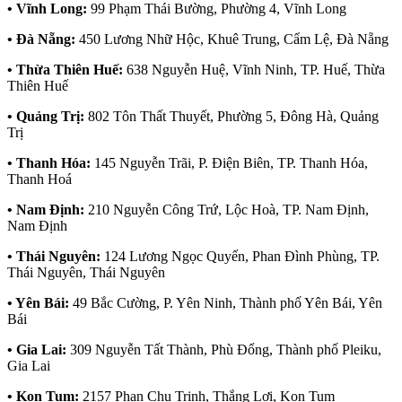
• Vĩnh Long:
99 Phạm Thái Bường, Phường 4, Vĩnh Long
• Đà Nẵng:
450 Lương Nhữ Hộc, Khuê Trung, Cẩm Lệ, Đà Nẵng
• Thừa Thiên Huế:
638 Nguyễn Huệ, Vĩnh Ninh, TP. Huế, Thừa
Thiên Huế
• Quảng Trị:
802 Tôn Thất Thuyết, Phường 5, Đông Hà, Quảng
Trị
• Thanh Hóa:
145 Nguyễn Trãi, P. Điện Biên, TP. Thanh Hóa,
Thanh Hoá
• Nam Định:
210 Nguyễn Công Trứ, Lộc Hoà, TP. Nam Định,
Nam Định
• Thái Nguyên:
124 Lương Ngọc Quyến, Phan Đình Phùng, TP.
Thái Nguyên, Thái Nguyên
• Yên Bái:
49 Bắc Cường, P. Yên Ninh, Thành phố Yên Bái, Yên
Bái
• Gia Lai:
309 Nguyễn Tất Thành, Phù Đổng, Thành phố Pleiku,
Gia Lai
• Kon Tum:
2157 Phan Chu Trinh, Thắng Lợi, Kon Tum