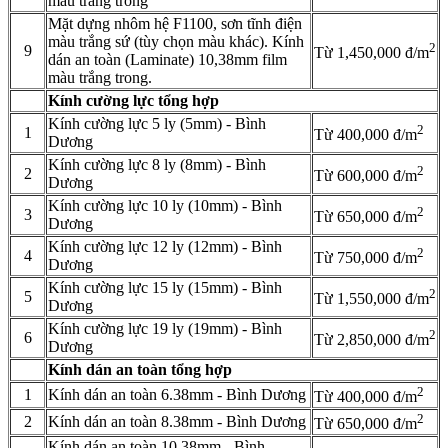
màu trắng trong
Mặt dựng nhôm hệ F1100, sơn tĩnh điện
màu trắng sứ (tùy chọn màu khác). Kính
2
9
Từ 1,450,000 đ/m
dán an toàn (Laminate) 10,38mm film
màu trắng trong.
Kính cường lực tổng hợp
Kính cường lực 5 ly (5mm) - Bình
2
1
Từ 400,000 đ/m
Dương
Kính cường lực 8 ly (8mm) - Bình
2
2
Từ 600,000 đ/m
Dương
Kính cường lực 10 ly (10mm) - Bình
2
3
Từ 650,000 đ/m
Dương
Kính cường lực 12 ly (12mm) - Bình
2
4
Từ 750,000 đ/m
Dương
Kính cường lực 15 ly (15mm) - Bình
2
5
Từ 1,550,000 đ/m
Dương
Kính cường lực 19 ly (19mm) - Bình
2
6
Từ 2,850,000 đ/m
Dương
Kính dán an toàn tổng hợp
2
1
Kính dán an toàn 6.38mm - Bình Dương
Từ 400,000 đ/m
2
2
Kính dán an toàn 8.38mm - Bình Dương
Từ 650,000 đ/m
Kính dán an toàn 10.38mm - Bình