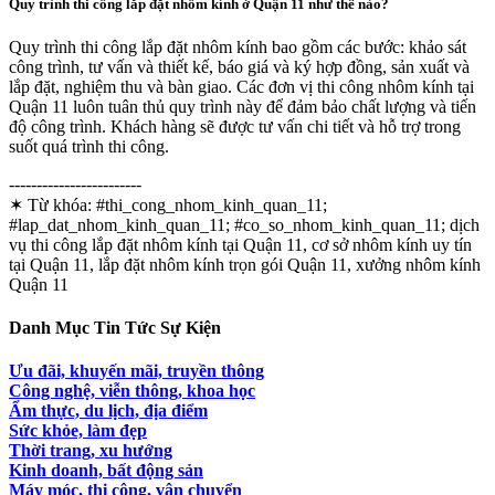
Quy trình thi công lắp đặt nhôm kính ở Quận 11 như thế nào?
Quy trình thi công lắp đặt nhôm kính bao gồm các bước: khảo sát
công trình, tư vấn và thiết kế, báo giá và ký hợp đồng, sản xuất và
lắp đặt, nghiệm thu và bàn giao. Các đơn vị thi công nhôm kính tại
Quận 11 luôn tuân thủ quy trình này để đảm bảo chất lượng và tiến
độ công trình. Khách hàng sẽ được tư vấn chi tiết và hỗ trợ trong
suốt quá trình thi công.
------------------------
✶ Từ khóa:
#thi_cong_nhom_kinh_quan_11;
#lap_dat_nhom_kinh_quan_11; #co_so_nhom_kinh_quan_11; dịch
vụ thi công lắp đặt nhôm kính tại Quận 11, cơ sở nhôm kính uy tín
tại Quận 11, lắp đặt nhôm kính trọn gói Quận 11, xưởng nhôm kính
Quận 11
Danh Mục Tin Tức Sự Kiện
Ưu đãi, khuyến mãi, truyền thông
Công nghệ, viễn thông, khoa học
Ẩm thực, du lịch, địa điểm
Sức khỏe, làm đẹp
Thời trang, xu hướng
Kinh doanh, bất động sản
Máy móc, thi công, vận chuyển