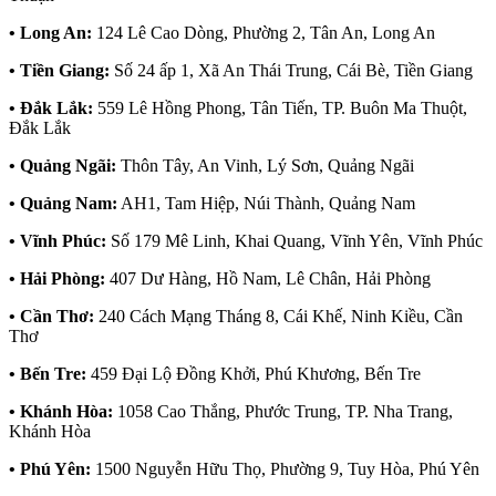
• Long An:
124 Lê Cao Dòng, Phường 2, Tân An, Long An
• Tiền Giang:
Số 24 ấp 1, Xã An Thái Trung, Cái Bè, Tiền Giang
• Đắk Lắk:
559 Lê Hồng Phong, Tân Tiến, TP. Buôn Ma Thuột,
Đắk Lắk
• Quảng Ngãi:
Thôn Tây, An Vinh, Lý Sơn, Quảng Ngãi
• Quảng Nam:
AH1, Tam Hiệp, Núi Thành, Quảng Nam
• Vĩnh Phúc:
Số 179 Mê Linh, Khai Quang, Vĩnh Yên, Vĩnh Phúc
• Hải Phòng:
407 Dư Hàng, Hồ Nam, Lê Chân, Hải Phòng
• Cần Thơ:
240 Cách Mạng Tháng 8, Cái Khế, Ninh Kiều, Cần
Thơ
• Bến Tre:
459 Đại Lộ Đồng Khởi, Phú Khương, Bến Tre
• Khánh Hòa:
1058 Cao Thắng, Phước Trung, TP. Nha Trang,
Khánh Hòa
• Phú Yên:
1500 Nguyễn Hữu Thọ, Phường 9, Tuy Hòa, Phú Yên