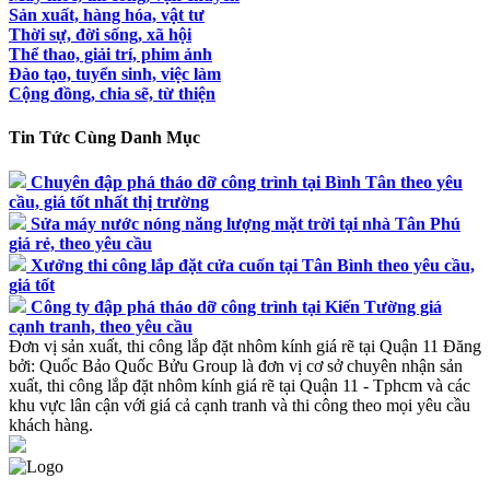
Sản xuất, hàng hóa, vật tư
Thời sự, đời sống, xã hội
Thể thao, giải trí, phim ảnh
Đào tạo, tuyển sinh, việc làm
Cộng đồng, chia sẽ, từ thiện
Tin Tức Cùng Danh Mục
Chuyên đập phá tháo dỡ công trình tại Bình Tân theo yêu
cầu, giá tốt nhất thị trường
Sửa máy nước nóng năng lượng mặt trời tại nhà Tân Phú
giá rẻ, theo yêu cầu
Xưởng thi công lắp đặt cửa cuốn tại Tân Bình theo yêu cầu,
giá tốt
Công ty đập phá tháo dỡ công trình tại Kiến Tường giá
cạnh tranh, theo yêu cầu
Đơn vị sản xuất, thi công lắp đặt nhôm kính giá rẽ tại Quận 11
Đăng
bởi:
Quốc Bảo
Quốc Bửu Group là đơn vị cơ sở chuyên nhận sản
xuất, thi công lắp đặt nhôm kính giá rẽ tại Quận 11 - Tphcm và các
khu vực lân cận với giá cả cạnh tranh và thi công theo mọi yêu cầu
khách hàng.