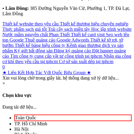
• Lâm Đồng:
385 Đường Nguyễn Văn Cừ, Phường 1, TP. Đà Lạt,
Lâm Đồng
Thiết kế website theo yêu cầu
Thiết kế thương hiệu chuyên nghiệp
Thực phẩm sạch giá tốt
Trái cây sạch miền tây
Học lập trình website
Nước mắm nguyên chất Phan Thiết
Thiết kế card visit
Seo web lên
top Google
Thuê quảng cáo Google Adwords
Thiết kế tờ rơi, tờ
bướm
Thiết kế bảng hiệu công ty
Kênh giao thương dịch vụ sản
phẩm
Ký gửi bất động sản
Đăng ký quảng cáo
Đặt banner quảng
cáo
Tìm công ty cung cấp vật tư công trình tại tphcm
Nhận gia công
cơ khí theo yêu cầu tại tphcm
Cơ sở sản xuất dép tại tphcm
0
★ Liên Kết Hợp Tác Với Quốc Bửu Group ★
Xin vui lòng chờ trong giây lát, hệ thống đang xử lý dữ liệu...
×
Chọn khu vực
Đang tải dữ liệu...
Toàn Quốc
TP. Hồ Chí Minh
Hà Nội