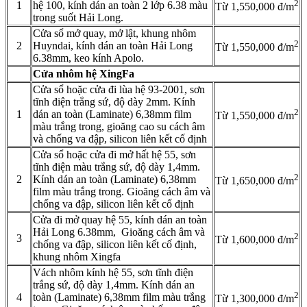
2
1
hệ 100, kính dán an toàn 2 lớp 6.38 màu
Từ 1,550,000 đ/m
trong suốt Hải Long.
Cửa sổ mở quay, mở lật, khung nhôm
2
2
Huyndai, kính dán an toàn Hải Long
Từ 1,550,000 đ/m
6.38mm, keo kính Apolo.
Cửa nhôm hệ XingFa
Cửa sổ hoặc cửa đi lùa hệ 93-2001, sơn
tĩnh điện trắng sứ, độ dày 2mm. Kính
2
1
dán an toàn (Laminate) 6,38mm film
Từ 1,550,000 đ/m
màu trắng trong, gioăng cao su cách âm
và chống va đập, silicon liên kết cố định
Cửa sổ hoặc cửa đi mở hất hệ 55, sơn
tĩnh điện màu trắng sứ, độ dày 1,4mm.
2
2
Kính dán an toàn (Laminate) 6,38mm
Từ 1,650,000 đ/m
film màu trắng trong. Gioăng cách âm và
chống va đập, silicon liên kết cố định
Cửa đi mở quay hệ 55, kính dán an toàn
Hải Long 6.38mm, Gioăng cách âm và
2
3
Từ 1,600,000 đ/m
chống va đập, silicon liên kết cố định,
khung nhôm Xingfa
Vách nhôm kính hệ 55, sơn tĩnh điện
trắng sứ, độ dày 1,4mm. Kính dán an
2
4
toàn (Laminate) 6,38mm film màu trắng
Từ 1,300,000 đ/m