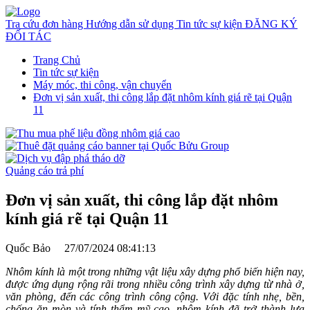
Tra cứu đơn hàng
Hướng dẫn sử dụng
Tin tức sự kiện
ĐĂNG KÝ
ĐỐI TÁC
Trang Chủ
Tin tức sự kiện
Máy móc, thi công, vận chuyển
Đơn vị sản xuất, thi công lắp đặt nhôm kính giá rẽ tại Quận
11
Quảng cáo trả phí
Đơn vị sản xuất, thi công lắp đặt nhôm
kính giá rẽ tại Quận 11
Quốc Bảo
27/07/2024 08:41:13
Nhôm kính là một trong những vật liệu xây dựng phổ biến hiện nay,
được ứng dụng rộng rãi trong nhiều công trình xây dựng từ nhà ở,
văn phòng, đến các công trình công cộng. Với đặc tính nhẹ, bền,
chống ăn mòn và tính thẩm mỹ cao, nhôm kính đã trở thành lựa