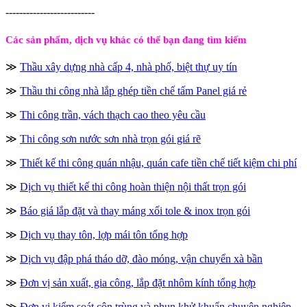
--------------------------
Các sản phẩm, dịch vụ khác có thể bạn đang tìm kiếm
≫
Thầu xây dựng nhà cấp 4, nhà phố, biệt thự uy tín
≫
Thầu thi công nhà lắp ghép tiền chế tấm Panel giá rẻ
≫
Thi công trần, vách thạch cao theo yêu cầu
≫
Thi công sơn nước sơn nhà trọn gói giá rẽ
≫
Thiết kế thi công quán nhậu, quán cafe tiền chế tiết kiệm chi phí
≫
Dịch vụ thiết kế thi công hoàn thiện nội thất trọn gói
≫
Báo giá lắp đặt và thay máng xối tole & inox trọn gói
≫
Dịch vụ thay tôn, lợp mái tôn tổng hợp
≫
Dịch vụ đập phá tháo dỡ, đào móng, vận chuyển xà bần
≫
Đơn vị sản xuất, gia công, lắp đặt nhôm kính tổng hợp
≫
Đơn vị kiểm soát côn trùng và phun khử khuẩn chuyên nghiệp