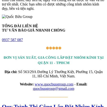
trợ tốt nhất. Chúc bạn sớm có được những công trình nhôm kính
đẹp, bền và tiện nghi.
TỔNG ĐÀI LIÊN HỆ
TƯ VẤN BÁO GIÁ NHANH CHÓNG
0937 587 087
✽✽✽✽✽
ĐƠN VỊ SẢN XUẤT, GIA CÔNG LẮP ĐẶT NHÔM KÍNH TẠI
QUẬN 11 - TPHCM
Địa chỉ:
Số 563/29A Đường Lý Thường Kiệt, Phường 15, Quận
11, Hồ Chí Minh, Việt Nam.
Website:
www.quocbuugroup.com
-
Email:
quocbuugroup@gmail.com
------------------------
Quy Trình Thi Công Lắp Đặt Nhôm Kính