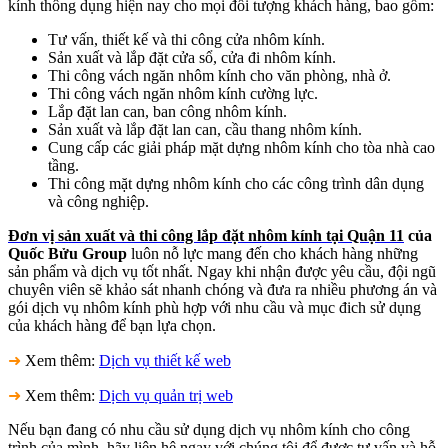
kính thông dụng hiện nay cho mọi đối tượng khách hàng, bao gồm:
Tư vấn, thiết kế và thi công cửa nhôm kính.
Sản xuất và lắp đặt cửa sổ, cửa đi nhôm kính.
Thi công vách ngăn nhôm kính cho văn phòng, nhà ở.
Thi công vách ngăn nhôm kính cường lực.
Lắp đặt lan can, ban công nhôm kính.
Sản xuất và lắp đặt lan can, cầu thang nhôm kính.
Cung cấp các giải pháp mặt dựng nhôm kính cho tòa nhà cao
tầng.
Thi công mặt dựng nhôm kính cho các công trình dân dụng
và công nghiệp.
Đơn vị sản xuất và thi công lắp đặt nhôm kính tại Quận 11
của
Quốc Bửu Group
luôn nỗ lực mang đến cho khách hàng những
sản phẩm và dịch vụ tốt nhất. Ngay khi nhận được yêu cầu, đội ngũ
chuyên viên sẽ khảo sát nhanh chóng và đưa ra nhiều phương án và
gói dịch vụ nhôm kính phù hợp với nhu cầu và mục đich sử dụng
của khách hàng để bạn lựa chọn.
➜
Xem thêm:
Dịch vụ thiết kế web
➜
Xem thêm:
Dịch vụ quản trị web
Nếu bạn đang có nhu cầu sử dụng dịch vụ nhôm kính cho công
trình của mình, hãy liên hệ ngay với chúng tôi để được tư vấn và hỗ