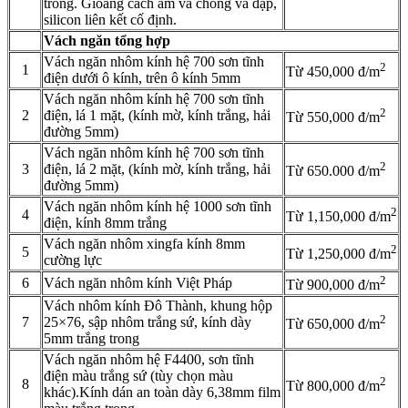
trong. Gioăng cách âm và chống va đập,
silicon liên kết cố định.
Vách ngăn tổng hợp
Vách ngăn nhôm kính hệ 700 sơn tĩnh
2
1
Từ 450,000 đ/m
điện dưới ô kính, trên ô kính 5mm
Vách ngăn nhôm kính hệ 700 sơn tĩnh
2
2
điện, lá 1 mặt, (kính mờ, kính trắng, hải
Từ 550,000 đ/m
đường 5mm)
Vách ngăn nhôm kính hệ 700 sơn tĩnh
2
3
điện, lá 2 mặt, (kính mờ, kính trắng, hải
Từ 650.000 đ/m
đường 5mm)
Vách ngăn nhôm kính hệ 1000 sơn tĩnh
2
4
Từ 1,150,000 đ/m
điện, kính 8mm trắng
Vách ngăn nhôm xingfa kính 8mm
2
5
Từ 1,250,000 đ/m
cường lực
2
6
Vách ngăn nhôm kính Việt Pháp
Từ 900,000 đ/m
Vách nhôm kính Đô Thành, khung hộp
2
7
25×76, sập nhôm trắng sứ, kính dày
Từ 650,000 đ/m
5mm trắng trong
Vách ngăn nhôm hệ F4400, sơn tĩnh
điện màu trắng sứ (tùy chọn màu
2
8
Từ 800,000 đ/m
khác).Kính dán an toàn dày 6,38mm film