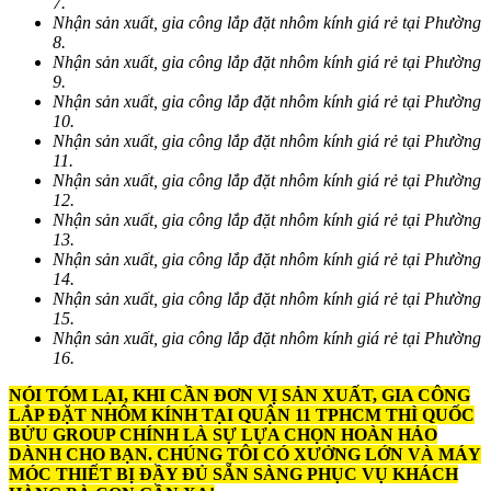
7.
Nhận sản xuất, gia công lắp đặt nhôm kính giá rẻ tại Phường
8.
Nhận sản xuất, gia công lắp đặt nhôm kính giá rẻ tại Phường
9.
Nhận sản xuất, gia công lắp đặt nhôm kính giá rẻ tại Phường
10.
Nhận sản xuất, gia công lắp đặt nhôm kính giá rẻ tại Phường
11.
Nhận sản xuất, gia công lắp đặt nhôm kính giá rẻ tại Phường
12.
Nhận sản xuất, gia công lắp đặt nhôm kính giá rẻ tại Phường
13.
Nhận sản xuất, gia công lắp đặt nhôm kính giá rẻ tại Phường
14.
Nhận sản xuất, gia công lắp đặt nhôm kính giá rẻ tại Phường
15.
Nhận sản xuất, gia công lắp đặt nhôm kính giá rẻ tại Phường
16.
NÓI TÓM LẠI, KHI CẦN ĐƠN VỊ SẢN XUẤT, GIA CÔNG
LẮP ĐẶT NHÔM KÍNH TẠI QUẬN 11 TPHCM THÌ QUỐC
BỬU GROUP CHÍNH LÀ SỰ LỰA CHỌN HOÀN HẢO
DÀNH CHO BẠN. CHÚNG TÔI CÓ XƯỞNG LỚN VÀ MÁY
MÓC THIẾT BỊ ĐẦY ĐỦ SẴN SÀNG PHỤC VỤ KHÁCH