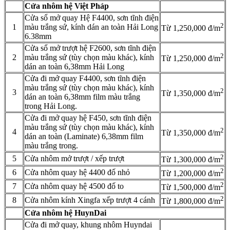
Cửa nhôm hệ Việt Pháp
Cửa sổ mở quay Hệ F4400, sơn tĩnh điện
2
1
màu trắng sứ, kính dán an toàn Hải Long
Từ 1,250,000 đ/m
6.38mm
Cửa sổ mở trượt hệ F2600, sơn tĩnh điện
2
2
màu trắng sứ (tùy chọn màu khác), kính
Từ 1,250,000 đ/m
dán an toàn 6,38mm Hải Long
Cửa đi mở quay F4400, sơn tĩnh điện
màu trắng sứ (tùy chọn màu khác), kính
2
3
Từ 1,350,000 đ/m
dán an toàn 6,38mm film màu trắng
trong Hải Long.
Cửa đi mở quay hệ F450, sơn tĩnh điện
màu trắng sứ (tùy chọn màu khác), kính
2
4
Từ 1,350,000 đ/m
dán an toàn (Laminate) 6,38mm film
màu trắng trong.
2
5
Cửa nhôm mở trượt / xếp trượt
Từ 1,300,000 đ/m
2
6
Cửa nhôm quay hệ 4400 đố nhỏ
Từ 1,200,000 đ/m
2
7
Cửa nhôm quay hệ 4500 đố to
Từ 1,500,000 đ/m
2
8
Cửa nhôm kính Xingfa xếp trượt 4 cánh
Từ 1,800,000 đ/m
Cửa nhôm hệ HuynDai
Cửa đi mở quay, khung nhôm Huyndai