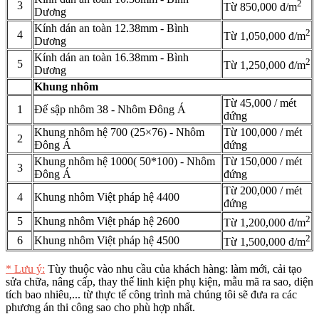
2
3
Từ 850,000 đ/m
Dương
Kính dán an toàn 12.38mm - Bình
2
4
Từ 1,050,000 đ/m
Dương
Kính dán an toàn 16.38mm - Bình
2
5
Từ 1,250,000 đ/m
Dương
Khung nhôm
Từ 45,000 / mét
1
Đế sập nhôm 38 - Nhôm Đông Á
đứng
Khung nhôm hệ 700 (25×76) - Nhôm
Từ 100,000 / mét
2
Đông Á
đứng
Khung nhôm hệ 1000( 50*100) - Nhôm
Từ 150,000 / mét
3
Đông Á
đứng
Từ 200,000 / mét
4
Khung nhôm Việt pháp hệ 4400
đứng
2
5
Khung nhôm Việt pháp hệ 2600
Từ 1,200,000 đ/m
2
6
Khung nhôm Việt pháp hệ 4500
Từ 1,500,000 đ/m
* Lưu ý:
Tùy thuộc vào nhu cầu của khách hàng: làm mới, cải tạo
sửa chữa, nâng cấp, thay thế linh kiện phụ kiện, mẫu mã ra sao, diện
tích bao nhiêu,... từ thực tế công trình mà chúng tôi sẽ đưa ra các
phương án thi công sao cho phù hợp nhất.