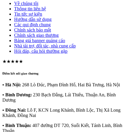
Về chúng tôi
Thông tin liên hệ
Tin tức sự kiện
Hướng dẫn sử dụng
Các qui định chung
Chính sách bảo mật
Chính sách giao thương
Bảng giá banner quảng cáo
Nhà tài trợ, đối tác, nhà cung cấp
Hỏi đáp, câu hỏi thường gặp
★★★★★
Điểm kết nối giao thương
• Hà Nội:
268 Lò Đúc, Phạm Đình Hổ, Hai Bà Trưng, Hà Nội
• Bình Dương:
230 Bạch Đằng, Lái Thiêu, Thuận An, Bình
Dương
• Đồng Nai:
Lô F, KCN Long Khánh, Bình Lộc, Thị Xã Long
Khánh, Đồng Nai
• Bình Thuận:
407 đường DT 720, Suối Kiết, Tánh Linh, Bình
Thuận