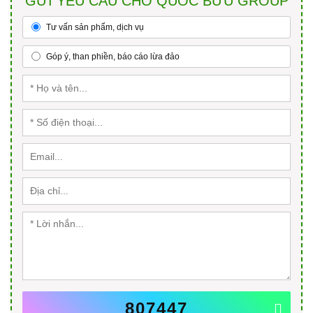
GỬI YÊU CẦU CHO QUỐC BỬU GROUP
Tư vấn sản phẩm, dịch vụ
Góp ý, than phiền, báo cáo lừa đảo
807447