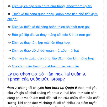
≫
Dịch vụ cải tạo sửa chữa cửa hàng, showroom uy tín
≫
Thiết kế thi công quán nhậu, quán cafe tiền chế tiết kiệm
chi phí
≫
Dịch vụ thiết kế thi công hoàn thiện nội thất trọn gói
≫
Báo giá lắp đặt và thay máng xối tole & inox trọn gói
≫
Dịch vụ thay tôn, lợp mái tôn tổng hợp
≫
Dịch vụ tháo dỡ di dời quán mái xếp mái bạt
≫
Đơn vị sản xuất, gia công, lắp đặt nhôm kính tổng hợp
≫
Gia công cầu thang thoát hiểm theo yêu cầu
Lý Do Chọn Cơ Sở Hàn Inox Tại Quận 9,
Tphcm của Quốc Bửu Group?
Đơn vị chúng tôi chuyên
hàn inox tại Quận 9
theo mọi yêu
cầu với giá cả phải chăng và phục vụ bài bản, thợ luôn sẵn
sàng phục vụ từ làm mới đến cải tạo sửa chữa đảm bảo chất
lượng. Khi chọn đơn vị chúng tôi sẽ có nhiều ưu điểm tuyệt