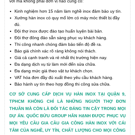
vời mà không phải đơn vị nào cũng có:
Kinh nghiệm hơn 15 năm làm nghề inox đảm bảo uy tín.
Xưởng hàn inox có quy mố lớn có máy móc thiết bị đầy
đủ.
Đội thợ inox được đào tạo huấn luyện bài bản.
Đội thợ đông đảo sẵn sàng phục vụ khách hàng.
Thi công nhanh chóng đảm bảo tiến độ đề ra.
Báo giá chính xác rõ ràng không nói thách.
Giá cả cạnh tranh và rẻ nhất thị trường hiện nay.
Đa dạng dịch vụ từ làm mới đến sửa chữa.
Đa dạng mức giá theo vật tư khách chọn.
VAT hóa đơn đầy đủ xuất theo yêu cầu khách hàng.
Bảo hành uy tín theo hợp đồng thi công sửa chữa.
CƠ SỞ CUNG CẤP DỊCH VỤ HÀN INOX TẠI QUẬN 9,
TPHCM KHÔNG CHỈ LÀ NHỮNG NGƯỜI THỢ ĐƠN
THUẦN MÀ CÒN LÀ ĐỐI TÁC ĐÁNG TIN CẬY TRONG MỌI
DỰ ÁN. QUỐC BỬU GROUP HÂN HẠNH ĐƯỢC PHỤC VỤ
MỌI YÊU CẦU GIA CẦU GIA CÔNG HÀN INOX VỚI CÁI
TÂM CỦA NGHỀ, UY TÍN, CHẤT LƯỢNG CHO MỌI CÔNG