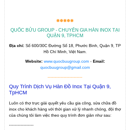
✽✽✽✽✽
QUỐC BỬU GROUP - CHUYÊN GIA HÀN INOX TẠI
QUẬN 9, TPHCM
Địa chỉ:
Số 600/30C Đường Số 18, Phước Bình, Quận 9, TP
Hồ Chí Minh, Việt Nam.
Website:
www.quocbuugroup.com
-
Email:
quocbuugroup@gmail.com
------------------------
Quy Trình Dịch Vụ Hàn Đồ Inox Tại Quận 9,
TpHCM
Luôn có thợ trực giải quyết yêu cầu gia công, sửa chữa đồ
inox cho khách hàng với thời gian xử lý nhanh chóng, đội thợ
của chúng tôi làm việc theo quy trình đơn giản như sau:
-----------------