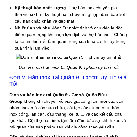
Kỹ thuật hàn chất lượng:
Thợ hàn inox chuyên gia
thường sở hữu kỹ thuật hàn chuyên nghiệp, đảm bảo kết
cấu hàn chắc chắn và đẹp mắt.
Nhiệt tình và chu đáo:
Sự nhiệt tình và chu đáo là đặc
điểm quan trọng khi chọn lựa dịch vụ thợ hàn inox. Chúng
ta sẽ tìm hiểu về tầm quan trọng của khía cạnh này trong
quá trình làm việc.
Đơn vị nhận hàn inox tại Quận 9, Tphcm uy tín nhất
Đơn Vị Hàn Inox Tại Quận 9, Tphcm Uy Tín Giá
Tốt
Dịch vụ hàn inox tại Quận 9 - Cơ sở Quốc Bửu
Group
không chỉ chuyên về việc gia công làm mới các sản
phẩm inox mà còn sửa chữa, cải tạo các dự án như: hàn
inox cổng, lan can, cầu thang, kệ, tủ,... và các kết cấu chịu
lực khác. Đội thợ hàn inox tận tâm đảm bảo sự chính xác và
mỹ quan của sản phẩm sau khi gia công theo yêu cầu.
Đến với đơn vị chúng tôi bạn hoàn toàn yên tâm về chất