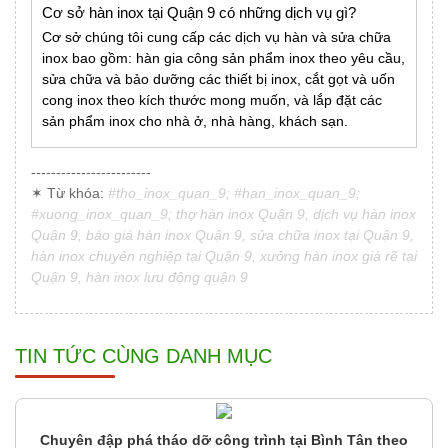
Cơ sở hàn inox tại Quận 9 có những dịch vụ gì?
Cơ sở chúng tôi cung cấp các dịch vụ hàn và sửa chữa
inox bao gồm: hàn gia công sản phẩm inox theo yêu cầu,
sửa chữa và bảo dưỡng các thiết bị inox, cắt gọt và uốn
cong inox theo kích thước mong muốn, và lắp đặt các
sản phẩm inox cho nhà ở, nhà hàng, khách sạn.
------------------------
✶ Từ khóa:
#tho_inox_quan_9; #han_inox_quan_9;
#xuong_inox_quan_9; thợ hàn inox Quận 9, dịch vụ hàn inox
Quận 9, báo giá hàn inox Quận 9, sửa chữa inox tại Quận 9,
hàn inox chuyên nghiệp tại Quận 9, xưởng hàn inox giá rẽ tại
Quận 9, hàn inox lưu động quận 9
TIN TỨC CÙNG DANH MỤC
Chuyên đập phá tháo dỡ công trình tại Bình Tân theo