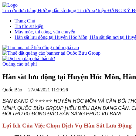
Tra cứu đơn hàng
Hướng dẫn sử dụng
Tin tức sự kiện
ĐĂNG KÝ Đ
Trang Chủ
Tin tức sự kiện
Máy móc, thi công, vận chuyển
Hàn sắt lưu động tại Huyện Hóc Môn, Hàn sắt tận nơi tại H
Quảng cáo trả phí
Hàn sắt lưu động tại Huyện Hóc Môn, Hàn
Quốc Bảo
27/04/2021 11:29:26
BẠN ĐANG Ở
⭐⭐⭐⭐⭐
HUYỆN HÓC MÔN VÀ CẦN ĐỘI THỢ
MÌNH. QUỐC BỬU GROUP HIỂU ĐIỀU BẠN ĐANG CẦN, C
ĐỘI THỢ 6G ĐÔNG ĐẢO SẴN SÀNG PHỤC VỤ BẠN!
Lợi Ich Của Việc Chọn Dịch Vụ Hàn Sắt Lưu Động