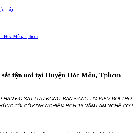
ỐI TÁC
uyện Hóc Môn, Tphcm
 sắt tận nơi tại Huyện Hóc Môn, Tphcm
 HÀN ĐỒ SẮT LƯU ĐỘNG, BẠN ĐANG TÌM KIẾM ĐỘI THỢ
HÚNG TÔI CÓ KINH NGHIỆM HƠN 15 NĂM LÀM NGHỀ CƠ