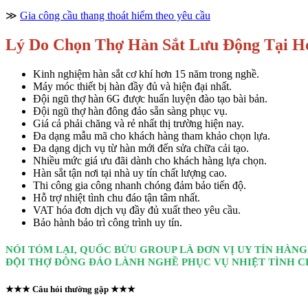
≫
Gia công cầu thang thoát hiểm theo yêu cầu
Lý Do Chọn Thợ Hàn Sắt Lưu Động Tại 
Kinh nghiệm hàn sắt cơ khí hơn 15 năm trong nghề.
Máy móc thiết bị hàn đầy đủ và hiện đại nhất.
Đội ngũ thợ hàn 6G được huấn luyện đào tạo bài bản.
Đội ngũ thợ hàn đông đảo sẵn sàng phục vụ.
Giá cả phải chăng và rẻ nhất thị trường hiện nay.
Đa dạng mẫu mã cho khách hàng tham khảo chọn lựa.
Đa dạng dịch vụ từ hàn mới đến sửa chữa cải tạo.
Nhiều mức giá ưu đãi dành cho khách hàng lựa chọn.
Hàn sắt tận nơi tại nhà uy tín chất lượng cao.
Thi công gia công nhanh chóng đảm bảo tiến độ.
Hỗ trợ nhiệt tình chu đáo tận tâm nhất.
VAT hóa đơn dịch vụ đầy đủ xuất theo yêu cầu.
Bảo hành bảo trì công trình uy tín.
NÓI TÓM LẠI, QUỐC BỬU GROUP LÀ ĐƠN VỊ UY TÍN HÀN
ĐỘI THỢ ĐÔNG ĐẢO LÀNH NGHỀ PHỤC VỤ NHIỆT TÌNH 
★★★ Câu hỏi thường gặp ★★★