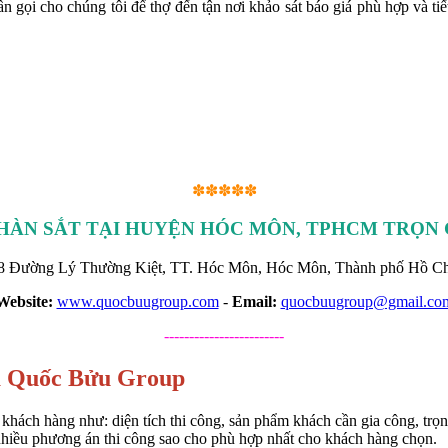
cần gọi cho chúng tôi để thợ đến tận nơi khảo sát báo giá phù hợp và t
✽✽✽✽✽
HÀN SẮT TẠI HUYỆN HÓC MÔN, TPHCM TRỌN 
8 Đường Lý Thường Kiệt, TT. Hóc Môn, Hóc Môn, Thành phố Hồ Ch
Website:
www.quocbuugroup.com
-
Email:
quocbuugroup@gmail.co
------------------------
a Quốc Bửu Group
hách hàng như: diện tích thi công, sản phẩm khách cần gia công, trọn g
a nhiều phương án thi công sao cho phù hợp nhất cho khách hàng chọn.