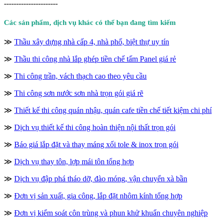
----------------------
Các sản phẩm, dịch vụ khác có thể bạn đang tìm kiếm
≫
Thầu xây dựng nhà cấp 4, nhà phố, biệt thự uy tín
≫
Thầu thi công nhà lắp ghép tiền chế tấm Panel giá rẻ
≫
Thi công trần, vách thạch cao theo yêu cầu
≫
Thi công sơn nước sơn nhà trọn gói giá rẽ
≫
Thiết kế thi công quán nhậu, quán cafe tiền chế tiết kiệm chi phí
≫
Dịch vụ thiết kế thi công hoàn thiện nội thất trọn gói
≫
Báo giá lắp đặt và thay máng xối tole & inox trọn gói
≫
Dịch vụ thay tôn, lợp mái tôn tổng hợp
≫
Dịch vụ đập phá tháo dỡ, đào móng, vận chuyển xà bần
≫
Đơn vị sản xuất, gia công, lắp đặt nhôm kính tổng hợp
≫
Đơn vị kiểm soát côn trùng và phun khử khuẩn chuyên nghiệp