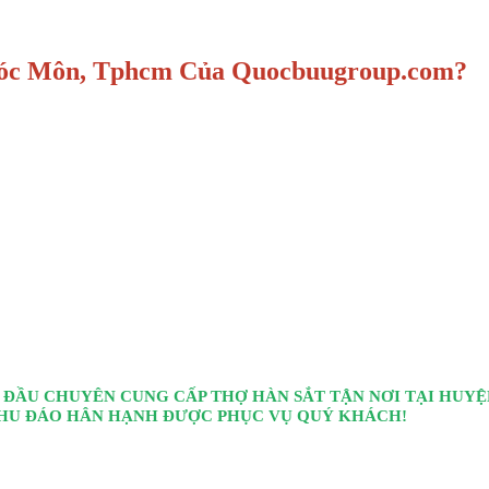
Hóc Môn, Tphcm Của Quocbuugroup.com?
G ĐẦU CHUYÊN CUNG CẤP THỢ HÀN SẮT TẬN NƠI TẠI HUY
CHU ĐÁO HÂN HẠNH ĐƯỢC PHỤC VỤ QUÝ KHÁCH!