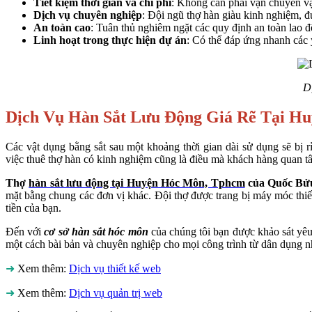
Tiết kiệm thời gian và chi phí
: Không cần phải vận chuyển vật
Dịch vụ chuyên nghiệp
: Đội ngũ thợ hàn giàu kinh nghiệm, đ
An toàn cao
: Tuân thủ nghiêm ngặt các quy định an toàn lao độ
Linh hoạt trong thực hiện dự án
: Có thể đáp ứng nhanh các 
D
Dịch Vụ Hàn Sắt Lưu Động Giá Rẽ Tại H
Các vật dụng bằng sắt sau một khoảng thời gian dài sử dụng sẽ bị r
việc thuê thợ hàn có kinh nghiệm cũng là điều mà khách hàng quan t
Thợ
hàn sắt lưu động tại Huyện Hóc Môn, Tphcm
của Quốc Bử
mặt bằng chung các đơn vị khác. Đội thợ được trang bị máy móc thiết
tiền của bạn.
Đến với
cơ sở hàn sắt hóc môn
của chúng tôi bạn được khảo sát yêu 
một cách bài bản và chuyên nghiệp cho mọi công trình từ dân dụng nhỏ
➜
Xem thêm:
Dịch vụ thiết kế web
➜
Xem thêm:
Dịch vụ quản trị web