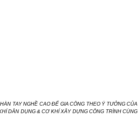
 HÀN TAY NGHỀ CAO ĐỂ GIA CÔNG THEO Ý TƯỞNG CỦA
 KHÍ DÂN DỤNG & CƠ KHÍ XÂY DỰNG CÔNG TRÌNH CÙNG