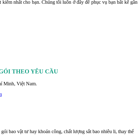
iết kiếm nhất cho bạn. Chúng tôi luôn ở đây để phục vụ bạn bất kể gần
GÓI THEO YÊU CẦU
í Minh, Việt Nam.
m
ói bao vật tư hay khoán công, chất lượng sắt bao nhiêu li, thay thế