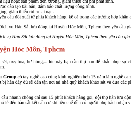
 liệu hoặc sản phẩm đến xưởng, giảm thiểu chi phí phát sinh.
ược đào tạo bài bản, đảm bảo chất lượng công trình.
ng, giảm thiểu rủi ro tai nạn.
yêu cầu đột xuất từ phía khách hàng, kể cả trong các trường hợp khẩn 
ịch vụ Hàn Sắt lưu động tại Huyện Hóc Môn, Tphcm theo yêu cầu giá 
uyện Hóc Môn, Tphcm
ỉ sét, oxy hóa, hư hỏng,... lúc này bạn cần thợ hàn để khắc phục sự 
âm.
u Group
có tay nghề cao cùng kinh nghiệm hơn 15 năm làm nghề cam kế
 bị hàn đầy đủ sẽ đến tận nơi tại nhà quý khách khảo sát và đưa các 
cầu nhanh chóng chỉ sau 15 phút khách hàng gọi, đội thợ hàn lưu động
 lẻ đến hàn sắt kết cấu cơ khí tiền chế đều có người phụ trách nhận v