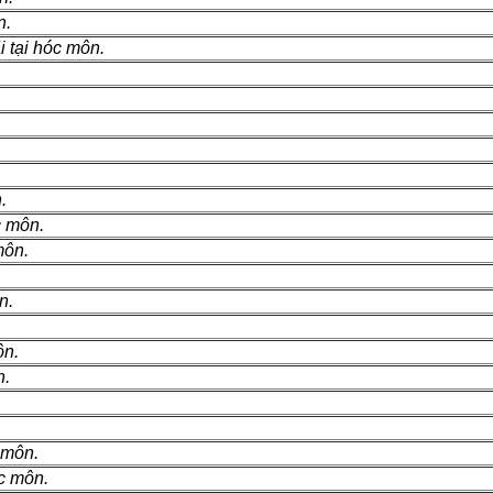
n.
 tại hóc môn.
.
c môn.
môn.
n.
ôn.
n.
 môn.
óc môn.