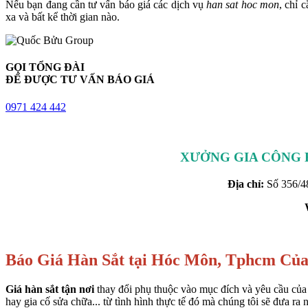
Nếu bạn đang cần tư vấn báo giá các dịch vụ
han sat hoc mon
, chỉ 
xa và bất kể thời gian nào.
GỌI TỔNG ĐÀI
ĐỂ ĐƯỢC TƯ VẤN BÁO GIÁ
0971 424 442
XƯỞNG GIA CÔNG 
Địa chỉ:
Số 356/4
Báo Giá Hàn Sắt tại Hóc Môn, Tphcm Củ
Giá hàn sắt tận nơi
thay đổi phụ thuộc vào mục đích và yêu cầu của k
hay gia cố sửa chữa... từ tình hình thực tế đó mà chúng tôi sẽ đưa r