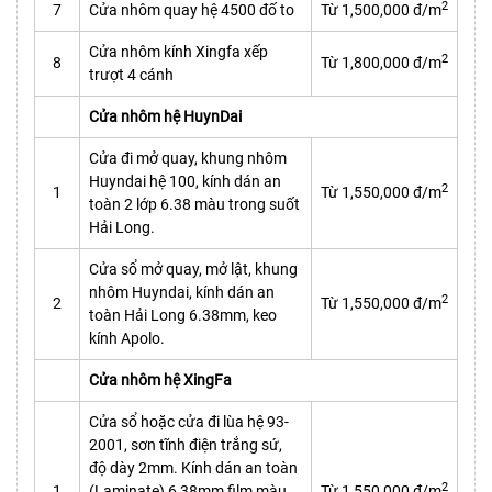
2
7
Cửa nhôm quay hệ 4500 đố to
Từ 1,500,000 đ/m
Cửa nhôm kính Xingfa xếp
2
8
Từ 1,800,000 đ/m
trượt 4 cánh
Cửa nhôm hệ HuynDai
Cửa đi mở quay, khung nhôm
Huyndai hệ 100, kính dán an
2
1
Từ 1,550,000 đ/m
toàn 2 lớp 6.38 màu trong suốt
Hải Long.
Cửa sổ mở quay, mở lật, khung
nhôm Huyndai, kính dán an
2
2
Từ 1,550,000 đ/m
toàn Hải Long 6.38mm, keo
kính Apolo.
Cửa nhôm hệ XingFa
Cửa sổ hoặc cửa đi lùa hệ 93-
2001, sơn tĩnh điện trắng sứ,
độ dày 2mm. Kính dán an toàn
2
1
(Laminate) 6,38mm film màu
Từ 1,550,000 đ/m