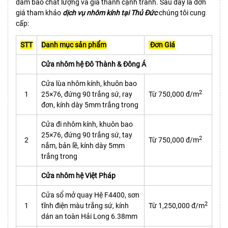
đảm bảo chất lượng và giá thành cạnh tranh. Sau đây là đơn
giá tham khảo
dịch vụ nhôm kính tại Thủ Đức
chúng tôi cung
cấp:
STT
Danh mục sản phẩm
Đơn Giá
Cửa nhôm hệ Đô Thành & Đông Á
Cửa lùa nhôm kính, khuôn bao
2
1
25×76, đứng 90 trắng sứ, ray
Từ 750,000 đ/m
đơn, kính dày 5mm trắng trong
Cửa đi nhôm kính, khuôn bao
25×76, đứng 90 trắng sứ, tay
2
2
Từ 750,000 đ/m
nắm, bản lề, kính dày 5mm
trắng trong
Cửa nhôm hệ Việt Pháp
Cửa sổ mở quay Hệ F4400, sơn
2
1
tĩnh điện màu trắng sứ, kính
Từ 1,250,000 đ/m
dán an toàn Hải Long 6.38mm