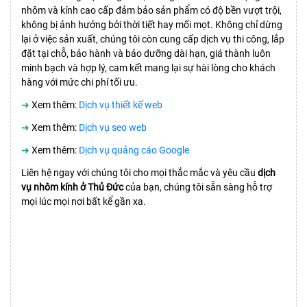
nhôm và kính cao cấp đảm bảo sản phẩm có độ bền vượt trội,
không bị ảnh hưởng bởi thời tiết hay mối mọt. Không chỉ dừng
lại ở việc sản xuất, chúng tôi còn cung cấp dịch vụ thi công, lắp
đặt tại chỗ, bảo hành và bảo dưỡng dài hạn, giá thành luôn
minh bạch và hợp lý, cam kết mang lại sự hài lòng cho khách
hàng với mức chi phí tối ưu.
➜
Xem thêm:
Dịch vụ thiết kế web
➜
Xem thêm:
Dịch vụ seo web
➜
Xem thêm:
Dịch vụ quảng cáo Google
Liên hệ ngay với chúng tôi cho mọi thắc mắc và yêu cầu
dịch
vụ nhôm kính ở Thủ Đức
của bạn, chúng tôi sẵn sàng hỗ trợ
mọi lúc mọi nơi bất kể gần xa.
GỌI TỔNG ĐÀI
ĐỂ ĐƯỢC TƯ VẤN BÁO GIÁ