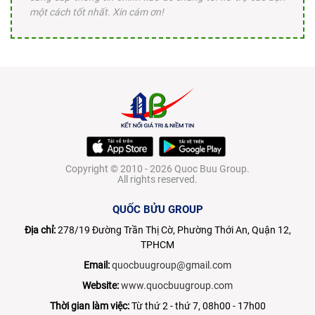
một cách tốt nhất. Xin cám ơn!
Copyright © 2010 - 2026 Quoc Buu Group.
All rights reserved.
QUỐC BỬU GROUP
Địa chỉ:
278/19 Đường Trần Thị Cờ, Phường Thới An, Quận 12,
TPHCM
Email:
quocbuugroup@gmail.com
Website:
www.quocbuugroup.com
Thời gian làm việc:
Từ thứ 2 - thứ 7, 08h00 - 17h00