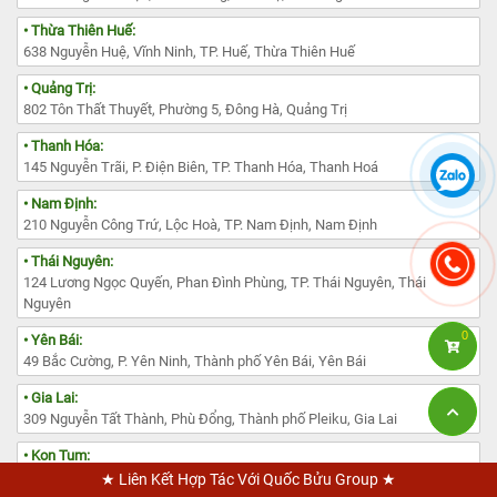
• Thừa Thiên Huế:
638 Nguyễn Huệ, Vĩnh Ninh, TP. Huế, Thừa Thiên Huế
• Quảng Trị:
802 Tôn Thất Thuyết, Phường 5, Đông Hà, Quảng Trị
• Thanh Hóa:
145 Nguyễn Trãi, P. Điện Biên, TP. Thanh Hóa, Thanh Hoá
• Nam Định:
210 Nguyễn Công Trứ, Lộc Hoà, TP. Nam Định, Nam Định
• Thái Nguyên:
124 Lương Ngọc Quyến, Phan Đình Phùng, TP. Thái Nguyên, Thái
Nguyên
0
• Yên Bái:
49 Bắc Cường, P. Yên Ninh, Thành phố Yên Bái, Yên Bái
• Gia Lai:
309 Nguyễn Tất Thành, Phù Đổng, Thành phố Pleiku, Gia Lai
• Kon Tum:
2157 Phan Chu Trinh, Thắng Lợi, Kon Tum
★ Liên Kết Hợp Tác Với Quốc Bửu Group ★