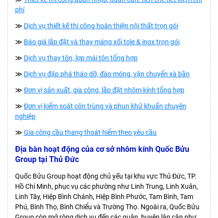
phí
≫
Dịch vụ thiết kế thi công hoàn thiện nội thất trọn gói
≫
Báo giá lắp đặt và thay máng xối tole & inox trọn gói
≫
Dịch vụ thay tôn, lợp mái tôn tổng hợp
≫
Dịch vụ đập phá tháo dỡ, đào móng, vận chuyển xà bần
≫
Đơn vị sản xuất, gia công, lắp đặt nhôm kính tổng hợp
≫
Đơn vị kiểm soát côn trùng và phun khử khuẩn chuyên
nghiệp
≫
Gia công cầu thang thoát hiểm theo yêu cầu
Địa bàn hoạt động của cơ sở nhôm kính Quốc Bửu
Group tại Thủ Đức
Quốc Bửu Group hoạt động chủ yếu tại khu vực Thủ Đức, TP.
Hồ Chí Minh, phục vụ các phường như Linh Trung, Linh Xuân,
Linh Tây, Hiệp Bình Chánh, Hiệp Bình Phước, Tam Bình, Tam
Phú, Bình Thọ, Bình Chiểu và Trường Thọ. Ngoài ra, Quốc Bửu
Group còn mở rộng dịch vụ đến các quận, huyện lân cận như