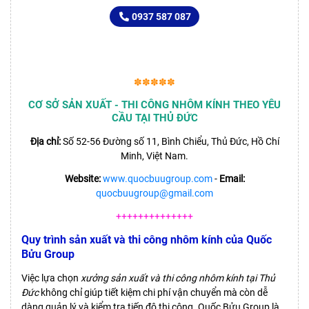
0937 587 087
✽✽✽✽✽
CƠ SỞ SẢN XUẤT - THI CÔNG NHÔM KÍNH THEO YÊU
CẦU TẠI THỦ ĐỨC
Địa chỉ:
Số 52-56 Đường số 11, Bình Chiểu, Thủ Đức, Hồ Chí
Minh, Việt Nam.
Website:
www.quocbuugroup.com
-
Email:
quocbuugroup@gmail.com
++++++++++++++
Quy trình sản xuất và thi công nhôm kính của Quốc
Bửu Group
Việc lựa chọn
xưởng sản xuất và thi công nhôm kính tại Thủ
Đức
không chỉ giúp tiết kiệm chi phí vận chuyển mà còn dễ
dàng quản lý và kiểm tra tiến độ thi công. Quốc Bửu Group là