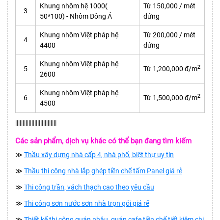
Khung nhôm hệ 1000(
Từ 150,000 / mét
3
50*100) - Nhôm Đông Á
đứng
Khung nhôm Việt pháp hệ
Từ 200,000 / mét
4
4400
đứng
Khung nhôm Việt pháp hệ
2
5
Từ 1,200,000 đ/m
2600
Khung nhôm Việt pháp hệ
2
6
Từ 1,500,000 đ/m
4500
||||||||||||||||||||||||||||
Các sản phẩm, dịch vụ khác có thể bạn đang tìm kiếm
≫
Thầu xây dựng nhà cấp 4, nhà phố, biệt thự uy tín
≫
Thầu thi công nhà lắp ghép tiền chế tấm Panel giá rẻ
≫
Thi công trần, vách thạch cao theo yêu cầu
≫
Thi công sơn nước sơn nhà trọn gói giá rẽ
≫
Thiết kế thi công quán nhậu, quán cafe tiền chế tiết kiệm chi