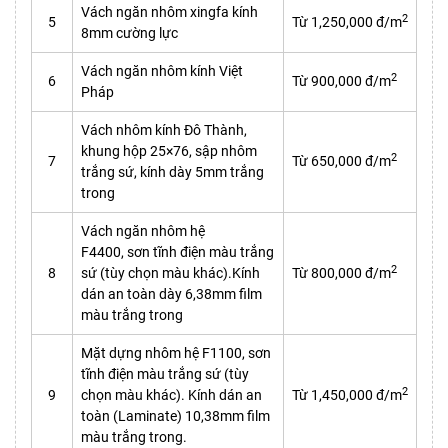
Vách ngăn nhôm xingfa kính
2
5
Từ 1,250,000 đ/m
8mm cường lực
Vách ngăn nhôm kính Việt
2
6
Từ 900,000 đ/m
Pháp
Vách nhôm kính Đô Thành,
khung hộp 25×76, sập nhôm
2
7
Từ 650,000 đ/m
trắng sứ, kính dày 5mm trắng
trong
Vách ngăn nhôm hệ
F4400, sơn tĩnh điện màu trắng
2
8
sứ (tùy chọn màu khác).Kính
Từ 800,000 đ/m
dán an toàn dày 6,38mm film
màu trắng trong
Mặt dựng nhôm hệ F1100, sơn
tĩnh điện màu trắng sứ (tùy
2
9
chọn màu khác). Kính dán an
Từ 1,450,000 đ/m
toàn (Laminate) 10,38mm film
màu trắng trong.