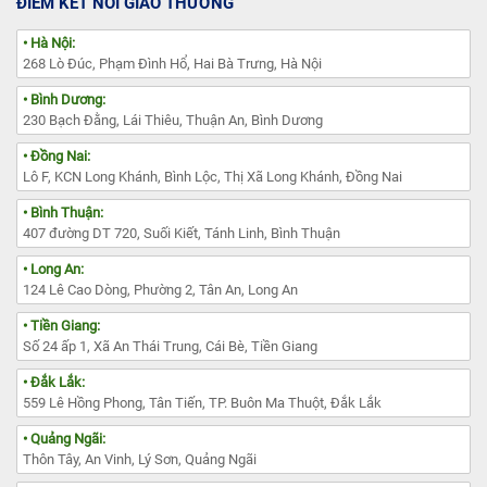
ĐIỂM KẾT NỐI GIAO THƯƠNG
• Hà Nội:
268 Lò Đúc, Phạm Đình Hổ, Hai Bà Trưng, Hà Nội
• Bình Dương:
230 Bạch Đằng, Lái Thiêu, Thuận An, Bình Dương
• Đồng Nai:
Lô F, KCN Long Khánh, Bình Lộc, Thị Xã Long Khánh, Đồng Nai
• Bình Thuận:
407 đường DT 720, Suối Kiết, Tánh Linh, Bình Thuận
• Long An:
124 Lê Cao Dòng, Phường 2, Tân An, Long An
• Tiền Giang:
Số 24 ấp 1, Xã An Thái Trung, Cái Bè, Tiền Giang
• Đắk Lắk:
559 Lê Hồng Phong, Tân Tiến, TP. Buôn Ma Thuột, Đắk Lắk
• Quảng Ngãi:
Thôn Tây, An Vinh, Lý Sơn, Quảng Ngãi