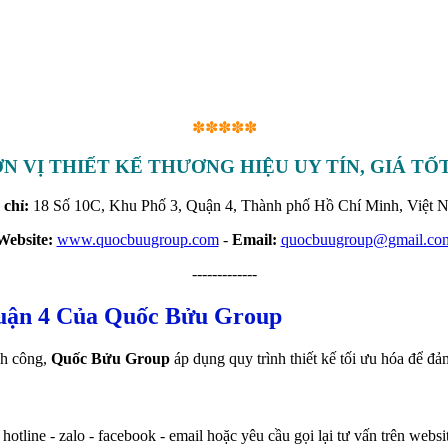
✽✽✽✽✽
N VỊ THIẾT KẾ THƯƠNG HIỆU UY TÍN, GIÁ TỐT
 chỉ:
18 Số 10C, Khu Phố 3, Quận 4, Thành phố Hồ Chí Minh, Việt 
Website:
www.quocbuugroup.com
-
Email:
quocbuugroup@gmail.co
-------------
uận 4 Của Quốc Bửu Group
nh công,
Quốc Bửu Group
áp dụng quy trình thiết kế tối ưu hóa để đảm
otline - zalo - facebook - email hoặc yêu cầu gọi lại tư vấn trên websi