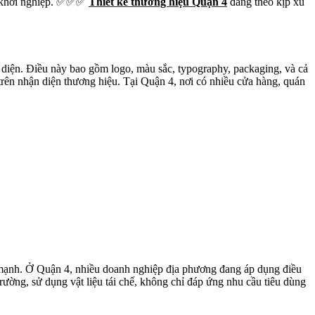
và khởi nghiệp. ✅✅✅
Thiết kế thương hiệu Quận 4
đang theo kịp xu
 diện. Điều này bao gồm logo, màu sắc, typography, packaging, và cả
trên nhận diện thương hiệu. Tại Quận 4, nơi có nhiều cửa hàng, quán
c mạnh. Ở Quận 4, nhiều doanh nghiệp địa phương đang áp dụng điều
rường, sử dụng vật liệu tái chế, không chỉ đáp ứng nhu cầu tiêu dùng