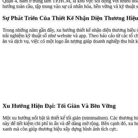
Quận 4, nằm ở trung tâm TP.HCM, là khu vực sôi động với nhiều doa
hướng toàn cầu, tập trung vào sự cá nhân hóa, bền vững và kỹ thuật s
Sự Phát Triển Của Thiết Kế Nhận Diện Thương Hiệ
Trong những năm gần đây, xu hướng thiết kế nhận diện thương hiệu ở
trải nghiệm kỹ thuật số như website và app. Theo báo cáo từ các tổ 
ăn và dịch vụ, việc có một logo ấn tượng giúp doanh nghiệp thu hút k
Xu Hướng Hiện Đại: Tối Giản Và Bền Vững
Một xu hướng nổi bật là thiết kế tối giản (minimalism). Các thương
này để tiết kiệm chi phí in ấn và dễ dàng mở rộng. Bên cạnh đó, xu h
xanh mà còn giúp thương hiệu xây dựng hình ảnh tích cực.