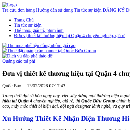
Tra cứu đơn hàng
Hướng dẫn sử dụng
Tin tức sự kiện
ĐĂNG KÝ Đ
Trang Chủ
Tin tức sự kiện
Thể thao, giải trí, phim ảnh
Đơn vị thiết kế thương hiệu tại Quận 4 chuyên nghiệp, giá rẻ
Quảng cáo trả phí
Đơn vị thiết kế thương hiệu tại Quận 4 chu
Quốc Bảo
13/02/2026 07:17:43
Trong thời đại số hóa ngày nay, việc xây dựng một thương hiệu mạn
hiệu tại Quận 4
chuyên nghiệp, giá rẻ, thì
Quốc Bửu Group
chính l
cao, máy móc thiết bị hiện đại, đội ngũ designer lành nghề, và quy tr
Xu Hướng Thiết Kế Nhận Diện Thương Hi