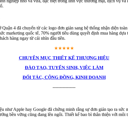
nh nghiệp nhỏ và vừa, đặc biệt trong lĩnh vực thương mại, dịch vụ 
ố.
u
 Quận 4 đã chuyển từ các logo đơn giản sang hệ thống nhận diện toàn
chức marketing quốc tế, 70% người tiêu dùng quyết định mua hàng dựa 
hách hàng ngay từ cái nhìn đầu tiên.
★★★★★
CHUYÊN MỤC THIẾT KẾ THƯƠNG HIỆU
ĐÀO TẠO, TUYỂN SINH, VIỆC LÀM
ĐỐI TÁC, CỘNG ĐỒNG, KINH DOANH
----------------
 hiệu như Apple hay Google đã chứng minh rằng sự đơn giản tạo ra sứ
ướng bền vững cũng đang lên ngôi. Thiết kế bao bì thân thiện với môi t