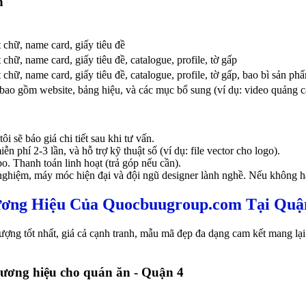
n
 chữ, name card, giấy tiêu đề
chữ, name card, giấy tiêu đề, catalogue, profile, tờ gấp
 chữ, name card, giấy tiêu đề, catalogue, profile, tờ gấp, bao bì sản p
bao gồm website, bảng hiệu, và các mục bổ sung (ví dụ: video quảng c
i sẽ báo giá chi tiết sau khi tư vấn.
phí 2-3 lần, và hỗ trợ kỹ thuật số (ví dụ: file vector cho logo).
 Thanh toán linh hoạt (trả góp nếu cần).
ghiệm, máy móc hiện đại và đội ngũ designer lành nghề. Nếu không hà
ương Hiệu Của Quocbuugroup.com Tại Quậ
ượng tốt nhất, giá cả cạnh tranh, mẫu mã đẹp đa dạng cam kết mang lại 
ương hiệu cho quán ăn - Quận 4