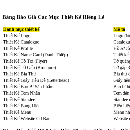
Bảng Báo Giá Các Mục Thiết Kế Riêng Lẻ
Danh mục thiết kế
Mô tả
Thiết Kế Logo
Logo đơn
Thiết Kế Catalogue
Catalogu
Thiết Kế Profile
Hồ sơ cô
Thiết Kế Name Card (Danh Thiếp)
Thiết kế
Thiết Kế Tờ Tơi (Flyer)
Tờ quảng
Thiết Kế Tờ Gấp (Brochure)
Tờ gấp 3
Thiết Kế Bìa Thư
Bìa thư 
Thiết Kế Giấy Tiêu Đề (Letterhead)
Giấy tiêu
Thiết Kế Bao Bì Sản Phẩm
Bao bì h
Thiết Kế Tem Nhãn
Tem dán 
Thiết Kế Standee
Standee 
Thiết Kế Bảng Hiệu
Biển hiệu
Thiết Kế Menu
Menu nhà
Thiết Kế Website Cơ Bản
Website đ