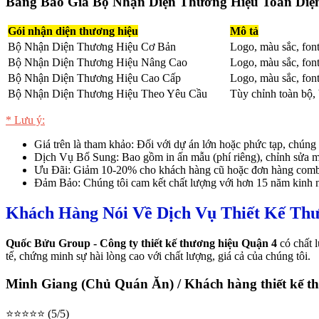
Bảng Báo Giá Bộ Nhận Diện Thương Hiệu Toàn Diệ
Gói nhận diện thương hiệu
Mô tả
Bộ Nhận Diện Thương Hiệu Cơ Bản
Logo, màu sắc, font
Bộ Nhận Diện Thương Hiệu Nâng Cao
Logo, màu sắc, font 
Bộ Nhận Diện Thương Hiệu Cao Cấp
Logo, màu sắc, font
Bộ Nhận Diện Thương Hiệu Theo Yêu Cầu
Tùy chỉnh toàn bộ, 
* Lưu ý:
Giá trên là tham khảo: Đối với dự án lớn hoặc phức tạp, chúng tô
Dịch Vụ Bổ Sung: Bao gồm in ấn mẫu (phí riêng), chỉnh sửa miễn 
Ưu Đãi: Giảm 10-20% cho khách hàng cũ hoặc đơn hàng combo.
Đảm Bảo: Chúng tôi cam kết chất lượng với hơn 15 năm kinh n
Khách Hàng Nói Về Dịch Vụ Thiết Kế Th
Quốc Bửu Group - Công ty thiết kế thương hiệu Quận 4
có chất l
tế, chứng minh sự hài lòng cao với chất lượng, giá cả của chúng tôi.
Minh Giang (Chủ Quán Ăn) / Khách hàng thiết kế th
⭐⭐⭐⭐⭐ (5/5)