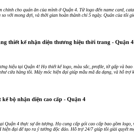
àn chỉnh cho quán ăn của mình ở Quận 4. Từ logo đến name card, cat
ều so với mong đợi, và thời gian hoàn thành chỉ 5 ngày. Quán của tôi g
 thiết kế nhận diện thương hiệu thời trang - Quận 4
ng hiệu tại Quận 4! Họ thiết kế logo, màu sắc, profile, tờ gấp và bao 
ư cửa hàng tôi. Máy móc hiện đại giúp mẫu mã đa dạng, và hỗ trợ khác
 kế bộ nhận diện cao cấp - Quận 4
i Quận 4 thực sự ấn tượng. Họ cung cấp gói cao cấp bao gồm logo, we
iện đại để tạo ra ý tưởng độc đáo. Hỗ trợ 24/7 giúp tôi giải quyết mọi