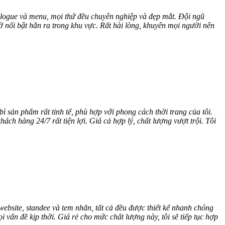
alogue và menu, mọi thứ đều chuyên nghiệp và đẹp mắt. Đội ngũ
iờ nổi bật hẳn ra trong khu vực. Rất hài lòng, khuyên mọi người nên
bì sản phẩm rất tinh tế, phù hợp với phong cách thời trang của tôi.
h hàng 24/7 rất tiện lợi. Giá cả hợp lý, chất lượng vượt trội. Tôi
bsite, standee và tem nhãn, tất cả đều được thiết kế nhanh chóng
 vấn đề kịp thời. Giá rẻ cho mức chất lượng này, tôi sẽ tiếp tục hợp