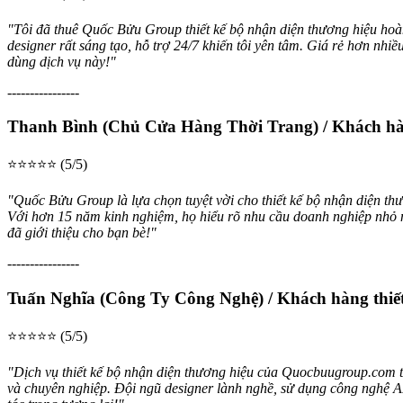
"Tôi đã thuê Quốc Bửu Group thiết kế bộ nhận diện thương hiệu ho
designer rất sáng tạo, hỗ trợ 24/7 khiến tôi yên tâm. Giá rẻ hơn nhi
dùng dịch vụ này!"
----------------
Thanh Bình (Chủ Cửa Hàng Thời Trang) / Khách hàng
⭐⭐⭐⭐⭐ (5/5)
"Quốc Bửu Group là lựa chọn tuyệt vời cho thiết kế bộ nhận diện thươ
Với hơn 15 năm kinh nghiệm, họ hiểu rõ nhu cầu doanh nghiệp nhỏ nh
đã giới thiệu cho bạn bè!"
----------------
Tuấn Nghĩa (Công Ty Công Nghệ) / Khách hàng thiết
⭐⭐⭐⭐⭐ (5/5)
"Dịch vụ thiết kế bộ nhận diện thương hiệu của Quocbuugroup.com tạ
và chuyên nghiệp. Đội ngũ designer lành nghề, sử dụng công nghệ AI h