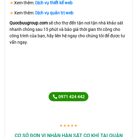
➜
Xem thêm:
Dịch vụ thiết kế web
➜
Xem thêm:
Dịch vụ quản trị web
Quocbuugroup.com
sẽ cho thợ đến tận nơi tận nhà khảo sát
nhanh chóng sau 15 phút và báo giá thời gian thi công cho
công trình của bạn, hãy liên hệ ngay cho chúng tôi để được tư
vấn ngay.
LIÊN HỆ TƯ VẤN
SẢN PHẨM DỊCH VỤ NGAY
0971 424 442
✶✶✶✶✶
CƠ SỞ ĐƠN VỊ NHẬN HÀN SẮT CƠ KHÍ TẠI QUẬN