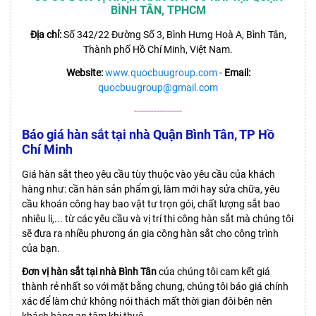
BÌNH TÂN, TPHCM
Địa chỉ:
Số 342/22 Đường Số 3, Bình Hưng Hoà A, Bình Tân,
Thành phố Hồ Chí Minh, Việt Nam.
Website:
www.quocbuugroup.com
-
Email:
quocbuugroup@gmail.com
-----------------
Báo giá hàn sắt tại nhà Quận Bình Tân, TP Hồ
Chí Minh
Giá hàn sắt theo yêu cầu
tùy thuộc vào yêu cầu của khách
hàng như: cần hàn sản phẩm gì, làm mới hay sửa chữa, yêu
cầu khoán công hay bao vật tư trọn gói, chất lượng sắt bao
nhiêu li,... từ các yêu cầu và vị trí thi công hàn sắt mà chúng tôi
sẽ đưa ra nhiều phương án gia công hàn sắt cho công trình
của bạn.
Đơn vị hàn sắt tại nhà Bình Tân
của chúng tôi cam kết giá
thành rẻ nhất so với mặt bằng chung, chúng tôi báo giá chính
xác để làm chứ không nói thách mất thời gian đôi bên nên
khách hàng an tâm khi thuê.