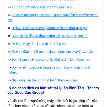
≫
Thi công sơn nước sơn nhà trọn gói giá rẽ
≫
Thiết kế thi công quán nhậu, quán cafe tiền chế tiết kiệm chi
phí
≫
Dịch vụ thiết kế thi công hoàn thiện nội thất trọn gói
≫
Báo giá lắp đặt và thay máng xối tole & inox trọn gói
≫
Dịch vụ thay tôn, lợp mái tôn tổng hợp
≫
Dịch vụ đập phá tháo dỡ, đào móng, vận chuyển xà bần
≫
Đơn vị sản xuất, gia công, lắp đặt nhôm kính tổng hợp
≫
Đơn vị kiểm soát côn trùng và phun khử khuẩn chuyên
nghiệp
≫
Gia công cầu thang thoát hiểm theo yêu cầu
Lý do chọn dịch vụ hàn sắt tại Quận Bình Tân - Tphcm
của Quốc Bửu Group?
Với đội thợ lành nghề cùng máy móc thiết bị gia công hàn sắt
tổng hợp, chúng tôi cung cấp giải pháp hàn sắt an toàn và