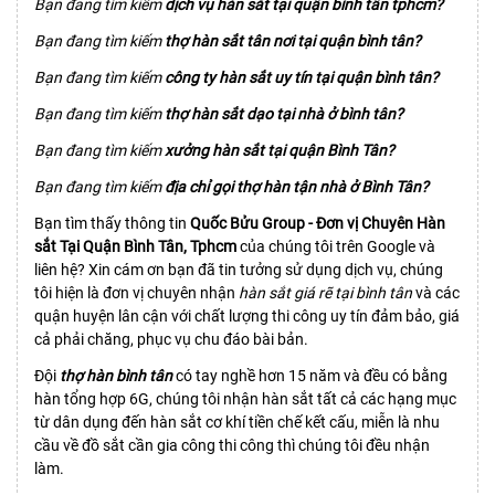
Bạn đang tìm kiếm
dịch vụ hàn sắt tại quận bình tân tphcm?
Bạn đang tìm kiếm
thợ hàn sắt tân nơi tại quận bình tân?
Bạn đang tìm kiếm
công ty hàn sắt uy tín tại quận bình tân?
Bạn đang tìm kiếm
thợ hàn sắt dạo tại nhà ở bình tân?
Bạn đang tìm kiếm
xưởng hàn sắt tại quận Bình Tân?
Bạn đang tìm kiếm
địa chỉ gọi thợ hàn tận nhà ở Bình Tân?
Bạn tìm thấy thông tin
Quốc Bửu Group - Đơn vị Chuyên Hàn
sắt Tại Quận Bình Tân, Tphcm
của chúng tôi trên Google và
liên hệ? Xin cám ơn bạn đã tin tưởng sử dụng dịch vụ, chúng
tôi hiện là đơn vị chuyên nhận
hàn sắt giá rẽ tại bình tân
và các
quận huyện lân cận với chất lượng thi công uy tín đảm bảo, giá
cả phải chăng, phục vụ chu đáo bài bản.
Đội
thợ hàn bình tân
có tay nghề hơn 15 năm và đều có bằng
hàn tổng hợp 6G, chúng tôi nhận hàn sắt tất cả các hạng mục
từ dân dụng đến hàn sắt cơ khí tiền chế kết cấu, miễn là nhu
cầu về đồ sắt cần gia công thi công thì chúng tôi đều nhận
làm.