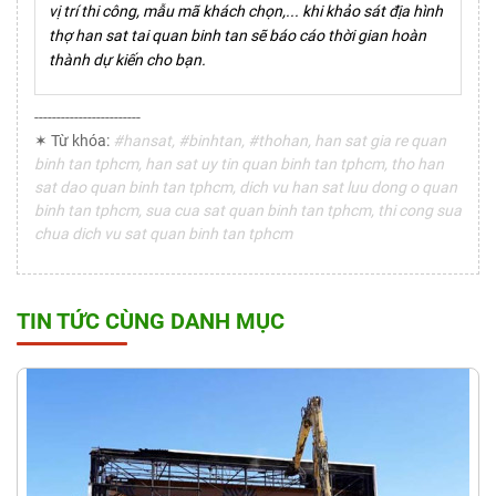
vị trí thi công, mẫu mã khách chọn,... khi khảo sát địa hình
thợ han sat tai quan binh tan sẽ báo cáo thời gian hoàn
thành dự kiến cho bạn.
------------------------
✶ Từ khóa:
#hansat, #binhtan, #thohan, han sat gia re quan
binh tan tphcm, han sat uy tin quan binh tan tphcm, tho han
sat dao quan binh tan tphcm, dich vu han sat luu dong o quan
binh tan tphcm, sua cua sat quan binh tan tphcm, thi cong sua
chua dich vu sat quan binh tan tphcm
TIN TỨC CÙNG DANH MỤC