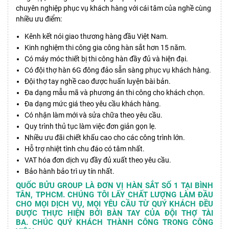
chuyên nghiệp phục vụ khách hàng với cái tâm của nghề cùng
nhiều ưu điểm:
Kênh kết nói giao thương hàng đầu Việt Nam.
Kinh nghiệm thi công gia công hàn sắt hơn 15 năm.
Có máy móc thiết bị thi công hàn đầy đủ và hiện đại.
Có đội thợ hàn 6G đông đảo sẵn sàng phục vụ khách hàng.
Đội thợ tay nghề cao được huấn luyện bài bản.
Đa dạng mẫu mã và phương án thi công cho khách chọn.
Đa dạng mức giá theo yêu cầu khách hàng.
Có nhận làm mới và sửa chữa theo yêu cầu.
Quy trình thủ tục làm việc đơn giản gọn lẹ.
Nhiều ưu đãi chiết khấu cao cho các công trình lớn.
Hỗ trợ nhiệt tình chu đáo có tâm nhất.
VAT hóa đơn dịch vụ đầy đủ xuất theo yêu cầu.
Bảo hành bảo trì uy tín nhất.
QUỐC BỬU GROUP LÀ ĐƠN VỊ HÀN SẮT SỐ 1 TẠI BÌNH
TÂN, TPHCM. CHÚNG TÔI LẤY CHẤT LƯỢNG LÀM ĐẦU
CHO MỌI DỊCH VỤ, MỌI YÊU CẦU TỪ QUÝ KHÁCH ĐỀU
ĐƯỢC THỰC HIỆN BỞI BÀN TAY CỦA ĐỘI THỢ TÀI
BA. CHÚC QUÝ KHÁCH THÀNH CÔNG TRONG CÔNG