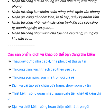
Nhận thi công cửa sổ chung cư, cửa nhà tắm, cửa thông
phòng
Nhận thi công lam nhôm chắn nắng, vách ngăn văn phòng
Nhận gia công tủ nhôm kính, kệ tủ bếp, quầy kệ nhôm kính
Nhận thi công nhôm kính các công trình lớn của các công
ty, doanh nghiệp, cơ quan,...
Nhận thi công nhôm kính cho tòa nhà cao tầng, chung cư,
khu dân cư,...
==============
Các sản phẩm, dịch vụ khác có thể bạn đang tìm kiếm
≫
Thầu xây dựng nhà cấp 4, nhà phố, biệt thự uy tín
≫
Thi công trần, vách thạch cao theo yêu cầu
≫
Thi công sơn nước sơn nhà trọn gói giá rẽ
≫
Dịch vụ cải tạo sửa chữa cửa hàng, showroom uy tín
≫
Thiết kế thi công quán nhậu, quán cafe tiền chế tiết kiệm chi
phí
≫
Dịch vụ thiết kế thi công hoàn thiện nội thất trọn gói