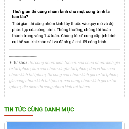
Thời gian thi công nhôm kính cho một công trình là
bao lâu?
Thời gian thi công nhôm kính tùy thuộc vào quy mô và độ
phức tạp của công trình. Thông thường, chúng tôi hoàn
thành trong vòng 1-4 tuần. Chúng tôi sẽ cung cấp lịch trình
cụ thể sau khi khảo sát và đánh giá chi tiết công trình.
------------------------
✶ Từ khóa:
thi cong nhom kinh tphcm, sua chua nhom kinh gia
re tai tphcm, lam cua nhom xingfa tai tphcm, don vi han cua
nhom kinh tai tphcm, thi cong cua nhom kinh gia re tai tphcm,
gia cong nhom kinh tai tphcm, cua hang nhom kinh gia re tai
tphcm, dia diem thi cong nhom kinh tai tphcm
TIN TỨC CÙNG DANH MỤC