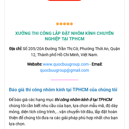
✽✽✽✽✽
XƯỞNG THI CÔNG LẮP ĐẶT NHÔM KÍNH CHUYÊN
NGHIỆP TẠI TPHCM
Địa chỉ:
Số 205/20A Đường Trần Thị Cờ, Phường Thới An, Quận
12, Thành phố Hồ Chí Minh, Việt Nam.
Website:
www.quocbuugroup.com
-
Email:
quocbuugroup@gmail.com
------------------------
Báo giá thi công nhôm kính tại TPHCM của chúng tôi
Để báo giá các hạng mục
thi công nhôm kính ở tại TPHCM
chúng tôi cần biết nhu cầu của bạn, lựa chọn mẫu mã, độ dày
mỏng, diện tích công trình,...vận chuyển tới đâu, lắp đặt hoàn
thiện để chúng tôi đưa ra các giải pháp phù hợp nhất cho bạn
lựa chọn.