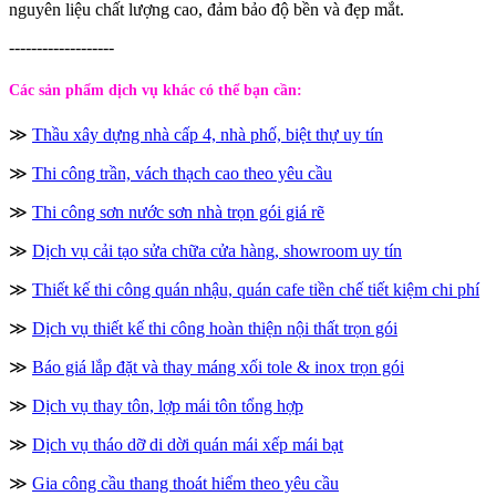
nguyên liệu chất lượng cao, đảm bảo độ bền và đẹp mắt.
-------------------
Các sản phẩm dịch vụ khác có thể bạn cần:
≫
Thầu xây dựng nhà cấp 4, nhà phố, biệt thự uy tín
≫
Thi công trần, vách thạch cao theo yêu cầu
≫
Thi công sơn nước sơn nhà trọn gói giá rẽ
≫
Dịch vụ cải tạo sửa chữa cửa hàng, showroom uy tín
≫
Thiết kế thi công quán nhậu, quán cafe tiền chế tiết kiệm chi phí
≫
Dịch vụ thiết kế thi công hoàn thiện nội thất trọn gói
≫
Báo giá lắp đặt và thay máng xối tole & inox trọn gói
≫
Dịch vụ thay tôn, lợp mái tôn tổng hợp
≫
Dịch vụ tháo dỡ di dời quán mái xếp mái bạt
≫
Gia công cầu thang thoát hiểm theo yêu cầu