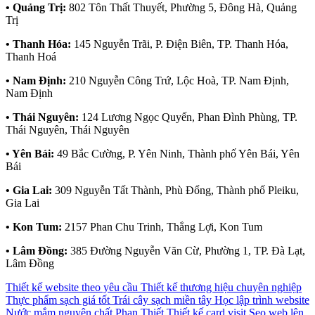
• Quảng Trị:
802 Tôn Thất Thuyết, Phường 5, Đông Hà, Quảng
Trị
• Thanh Hóa:
145 Nguyễn Trãi, P. Điện Biên, TP. Thanh Hóa,
Thanh Hoá
• Nam Định:
210 Nguyễn Công Trứ, Lộc Hoà, TP. Nam Định,
Nam Định
• Thái Nguyên:
124 Lương Ngọc Quyến, Phan Đình Phùng, TP.
Thái Nguyên, Thái Nguyên
• Yên Bái:
49 Bắc Cường, P. Yên Ninh, Thành phố Yên Bái, Yên
Bái
• Gia Lai:
309 Nguyễn Tất Thành, Phù Đổng, Thành phố Pleiku,
Gia Lai
• Kon Tum:
2157 Phan Chu Trinh, Thắng Lợi, Kon Tum
• Lâm Đồng:
385 Đường Nguyễn Văn Cừ, Phường 1, TP. Đà Lạt,
Lâm Đồng
Thiết kế website theo yêu cầu
Thiết kế thương hiệu chuyên nghiệp
Thực phẩm sạch giá tốt
Trái cây sạch miền tây
Học lập trình website
Nước mắm nguyên chất Phan Thiết
Thiết kế card visit
Seo web lên