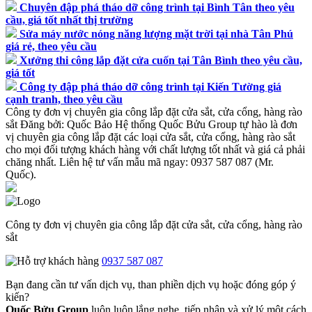
Chuyên đập phá tháo dỡ công trình tại Bình Tân theo yêu
cầu, giá tốt nhất thị trường
Sửa máy nước nóng năng lượng mặt trời tại nhà Tân Phú
giá rẻ, theo yêu cầu
Xưởng thi công lắp đặt cửa cuốn tại Tân Bình theo yêu cầu,
giá tốt
Công ty đập phá tháo dỡ công trình tại Kiến Tường giá
cạnh tranh, theo yêu cầu
Công ty đơn vị chuyên gia công lắp đặt cửa sắt, cửa cổng, hàng rào
sắt
Đăng bởi:
Quốc Bảo
Hệ thống Quốc Bửu Group tự hào là đơn
vị chuyên gia công lắp đặt các loại cửa sắt, cửa cổng, hàng rào sắt
cho mọi đối tượng khách hàng với chất lượng tốt nhất và giá cả phải
chăng nhất. Liên hệ tư vấn mẫu mã ngay: 0937 587 087 (Mr.
Quốc).
Công ty đơn vị chuyên gia công lắp đặt cửa sắt, cửa cổng, hàng rào
sắt
0937 587 087
Bạn đang cần tư vấn dịch vụ, than phiền dịch vụ hoặc đóng góp ý
kiến?
Quốc Bửu Group
luôn luôn lắng nghe, tiếp nhận và xử lý một cách