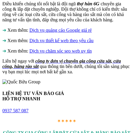
Điều khiến chúng tôi nổi bật là đội ngũ
thợ hàn 6G
chuyên gia
công & lắp đặt chuyên nghiệp. Đội thợ không chỉ có kiến thức sâu
rộng về các loại cửa sắt, cửa cổng và hàng rào sắt mà còn có khả
năng tư vấn tận tình, đáp ứng mọi yêu cầu của khách hàng.
➜
Xem thêm:
Dịch vụ quảng cáo Google giá rẻ
➜
Xem thêm:
Dịch vụ thiết kế web theo yêu cầu
➜
Xem thêm:
Dịch vụ chăm sóc seo web uy tín
Liên hệ ngay với
công ty đơn vị chuyên gia công cửa sắt, cửa
cổng, hàng rào sắt
qua thông tin bên dưới, chúng tôi sẵn sàng phục
vụ bạn mọi lúc mọi nơi bất kể gần xa.
LIÊN HỆ TƯ VẤN BÁO GIÁ
HỖ TRỢ NHANH
0937 587 087
✶✶✶✶✶
CÔNG TY GIA CÔNG LẮP ĐẶT CỬA SẮT & HÀNG RÀO SẮT