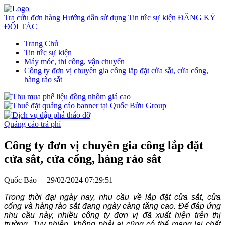
Tra cứu đơn hàng
Hướng dẫn sử dụng
Tin tức sự kiện
ĐĂNG KÝ
ĐỐI TÁC
Trang Chủ
Tin tức sự kiện
Máy móc, thi công, vận chuyển
Công ty đơn vị chuyên gia công lắp đặt cửa sắt, cửa cổng,
hàng rào sắt
Quảng cáo trả phí
Công ty đơn vị chuyên gia công lắp đặt
cửa sắt, cửa cổng, hàng rào sắt
Quốc Bảo
29/02/2024 07:29:51
Trong thời đại ngày nay, nhu cầu về lắp đặt cửa sắt, cửa
cổng và hàng rào sắt đang ngày càng tăng cao. Để đáp ứng
nhu cầu này, nhiều công ty đơn vị đã xuất hiện trên thị
trường. Tuy nhiên, không phải ai cũng có thể mang lại chất