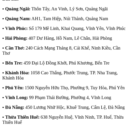
• Quảng Ngãi:
Thôn Tây, An Vinh, Lý Sơn, Quảng Ngãi
• Quảng Nam:
AH1, Tam Hiệp, Núi Thành, Quảng Nam
• Vĩnh Phúc:
Số 179 Mê Linh, Khai Quang, Vĩnh Yên, Vĩnh Phúc
• Hải Phòng:
407 Dư Hàng, Hồ Nam, Lê Chân, Hải Phòng
• Cần Thơ:
240 Cách Mạng Tháng 8, Cái Khế, Ninh Kiều, Cần
Thơ
• Bến Tre:
459 Đại Lộ Đồng Khởi, Phú Khương, Bến Tre
• Khánh Hòa:
1058 Cao Thắng, Phước Trung, TP. Nha Trang,
Khánh Hòa
• Phú Yên:
1500 Nguyễn Hữu Thọ, Phường 9, Tuy Hòa, Phú Yên
• Vĩnh Long:
99 Phạm Thái Bường, Phường 4, Vĩnh Long
• Đà Nẵng:
450 Lương Nhữ Hộc, Khuê Trung, Cẩm Lệ, Đà Nẵng
• Thừa Thiên Huế:
638 Nguyễn Huệ, Vĩnh Ninh, TP. Huế, Thừa
Thiên Huế