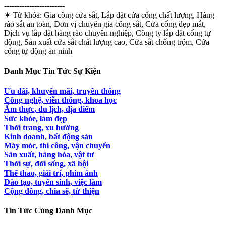
------------------------
✶ Từ khóa:
Gia công cửa sắt, Lắp đặt cửa cổng chất lượng, Hàng
rào sắt an toàn, Đơn vị chuyên gia công sắt, Cửa cổng đẹp mắt,
Dịch vụ lắp đặt hàng rào chuyên nghiệp, Công ty lắp đặt cổng tự
động, Sản xuất cửa sắt chất lượng cao, Cửa sắt chống trộm, Cửa
cổng tự động an ninh
Danh Mục Tin Tức Sự Kiện
Ưu đãi, khuyến mãi, truyền thông
Công nghệ, viễn thông, khoa học
Ẩm thực, du lịch, địa điểm
Sức khỏe, làm đẹp
Thời trang, xu hướng
Kinh doanh, bất động sản
Máy móc, thi công, vận chuyển
Sản xuất, hàng hóa, vật tư
Thời sự, đời sống, xã hội
Thể thao, giải trí, phim ảnh
Đào tạo, tuyển sinh, việc làm
Cộng đồng, chia sẽ, từ thiện
Tin Tức Cùng Danh Mục