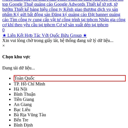
top Google
Thuê quảng cáo Google Adwords
Thiết kế tờ rơi, tờ
bướm
Thiết kế bảng hiệu công ty
Kênh giao thương dịch vụ sản
phẩm
Ký gửi bất động sản
Đăng ký quảng cáo
Đặt banner quảng
cáo
Tìm công ty cung cấp vật tư công trình tại tphcm
Nhận gia công
cơ khí theo yêu cầu tại tphcm
Cơ sở sản xuất dép tại tphcm
0
★ Liên Kết Hợp Tác Với Quốc Bửu Group ★
Xin vui lòng chờ trong giây lát, hệ thống đang xử lý dữ liệu...
×
Chọn khu vực
Đang tải dữ liệu...
Toàn Quốc
TP. Hồ Chí Minh
Hà Nội
Bình Thuận
Tiền Giang
An Giang
Bạc Liêu
Bà Rịa Vũng Tàu
Bến Tre
Bình Định