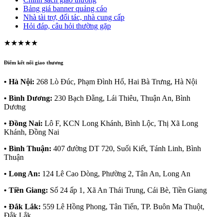
Bảng giá banner quảng cáo
Nhà tài trợ, đối tác, nhà cung cấp
Hỏi đáp, câu hỏi thường gặp
★★★★★
Điểm kết nối giao thương
• Hà Nội:
268 Lò Đúc, Phạm Đình Hổ, Hai Bà Trưng, Hà Nội
• Bình Dương:
230 Bạch Đằng, Lái Thiêu, Thuận An, Bình
Dương
• Đồng Nai:
Lô F, KCN Long Khánh, Bình Lộc, Thị Xã Long
Khánh, Đồng Nai
• Bình Thuận:
407 đường DT 720, Suối Kiết, Tánh Linh, Bình
Thuận
• Long An:
124 Lê Cao Dòng, Phường 2, Tân An, Long An
• Tiền Giang:
Số 24 ấp 1, Xã An Thái Trung, Cái Bè, Tiền Giang
• Đắk Lắk:
559 Lê Hồng Phong, Tân Tiến, TP. Buôn Ma Thuột,
Đắk Lắk