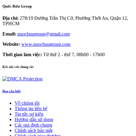
Quốc Bửu Group
Địa chỉ:
278/19 Đường Trần Thị Cờ, Phường Thới An, Quận 12,
TPHCM
Email:
quocbuugroup@gmail.com
Website:
www.quocbuugroup.com
Thời gian làm việc:
Từ thứ 2 - thứ 7, 08h00 - 17h00
Kết nối với chúng tôi
Bạn cần biết
Về chúng tôi
Thông tin liên hệ
Tin tức sự kiện
Hướng dẫn sử dụng
Các qui định chung
Chính sách bảo mật
Chính sách giao thương