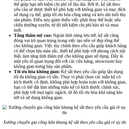
thể giúp bạn tiết kiệm chi phí về lâu dài. Bởi lẽ, kệ sắt theo
yêu cầu sẽ được thiết kế phù hợp với không gian và mục đích
sử dụng cụ thể, giúp tối ưu hóa công năng và kéo dài tuổi thọ
sản phẩm. Điều này giảm thiểu việc phải thay thế hoặc sửa
chữa thường xuyên, từ đó tiết kiệm chi phí bảo trì và mua
mới.
Tăng thẩm mỹ cao:
Ngoài tính năng lưu trữ, kệ sắt cũng
đóng vai trò quan trọng trong việc tạo nên vẻ đẹp tổng thể
cho không gian. Việc tùy chỉnh theo yêu cầu giúp khách hàng
có thể chọn lựa màu sắc, thiết kế phù hợp với phong cách nội
thất, làm tăng tính thẩm mỹ cho không gian sử dụng. Đây là
một yếu tố quan trọng đối với các cửa hàng, showroom hay
không gian trưng bày sản phẩm.
Tối ưu hóa không gian:
Kệ sắt theo yêu cầu giúp tận dụng
tối đa không gian có sẵn. Thay vì phải chọn các mẫu kệ có
kích thước cố định, không phù hợp hoàn toàn với không gian,
bạn có thể đặt làm những mẫu kệ có kích thước chính xác,
phù hợp với mọi ngóc ngách, từ đó tối ưu hóa khả năng lưu
trữ và sử dụng không gian.
Xưởng chuyên gia công hàn khung kệ sắt theo yêu cầu giá rẻ uy tín