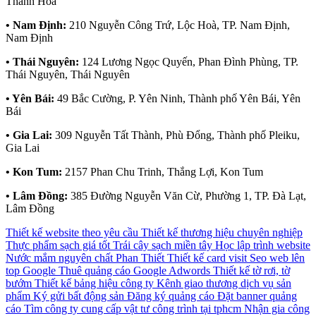
Thanh Hoá
• Nam Định:
210 Nguyễn Công Trứ, Lộc Hoà, TP. Nam Định,
Nam Định
• Thái Nguyên:
124 Lương Ngọc Quyến, Phan Đình Phùng, TP.
Thái Nguyên, Thái Nguyên
• Yên Bái:
49 Bắc Cường, P. Yên Ninh, Thành phố Yên Bái, Yên
Bái
• Gia Lai:
309 Nguyễn Tất Thành, Phù Đổng, Thành phố Pleiku,
Gia Lai
• Kon Tum:
2157 Phan Chu Trinh, Thắng Lợi, Kon Tum
• Lâm Đồng:
385 Đường Nguyễn Văn Cừ, Phường 1, TP. Đà Lạt,
Lâm Đồng
Thiết kế website theo yêu cầu
Thiết kế thương hiệu chuyên nghiệp
Thực phẩm sạch giá tốt
Trái cây sạch miền tây
Học lập trình website
Nước mắm nguyên chất Phan Thiết
Thiết kế card visit
Seo web lên
top Google
Thuê quảng cáo Google Adwords
Thiết kế tờ rơi, tờ
bướm
Thiết kế bảng hiệu công ty
Kênh giao thương dịch vụ sản
phẩm
Ký gửi bất động sản
Đăng ký quảng cáo
Đặt banner quảng
cáo
Tìm công ty cung cấp vật tư công trình tại tphcm
Nhận gia công