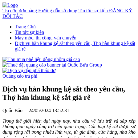
Tra cứu đơn hàng
Hướng dẫn sử dụng
Tin tức sự kiện
ĐĂNG KÝ
ĐỐI TÁC
Trang Chủ
Tin tức sự kiện
Máy móc, thi công, vận chuyển
Dịch vụ hàn khung kệ sắt theo yêu cầu, Thợ hàn khung kệ sắt
giá rẽ
Quảng cáo trả phí
Dịch vụ hàn khung kệ sắt theo yêu cầu,
Thợ hàn khung kệ sắt giá rẽ
Quốc Bảo
24/05/2024 13:52:31
Trong thế giới hiện đại ngày nay, nhu cầu về lưu trữ và sắp xếp
không gian ngày càng trở nên quan trọng. Các loại kệ sắt được sử
dụng rộng rãi trong nhiều lĩnh vực, từ gia đình, cửa hàng, nhà kho