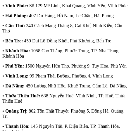
• Vĩnh Phúc:
Số 179 Mê Linh, Khai Quang, Vĩnh Yên, Vĩnh Phúc
• Hải Phòng:
407 Dư Hàng, Hồ Nam, Lê Chân, Hải Phòng
• Cần Thơ:
240 Cách Mạng Tháng 8, Cái Khế, Ninh Kiều, Cần
Thơ
• Bến Tre:
459 Đại Lộ Đồng Khởi, Phú Khương, Bến Tre
• Khánh Hòa:
1058 Cao Thắng, Phước Trung, TP. Nha Trang,
Khánh Hòa
• Phú Yên:
1500 Nguyễn Hữu Thọ, Phường 9, Tuy Hòa, Phú Yên
• Vĩnh Long:
99 Phạm Thái Bường, Phường 4, Vĩnh Long
• Đà Nẵng:
450 Lương Nhữ Hộc, Khuê Trung, Cẩm Lệ, Đà Nẵng
• Thừa Thiên Huế:
638 Nguyễn Huệ, Vĩnh Ninh, TP. Huế, Thừa
Thiên Huế
• Quảng Trị:
802 Tôn Thất Thuyết, Phường 5, Đông Hà, Quảng
Trị
• Thanh Hóa:
145 Nguyễn Trãi, P. Điện Biên, TP. Thanh Hóa,