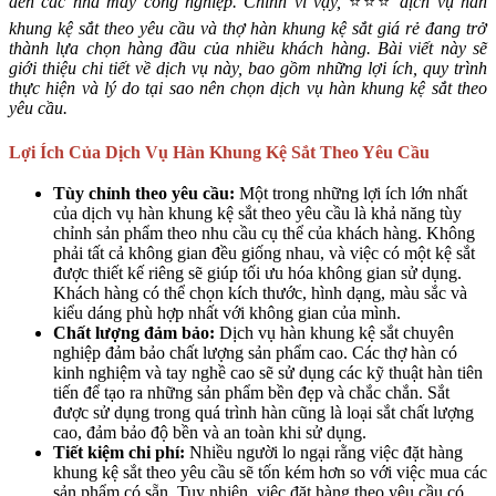
đến các nhà máy công nghiệp. Chính vì vậy,
⭐⭐⭐
dịch vụ hàn
khung kệ sắt theo yêu cầu và thợ hàn khung kệ sắt giá rẻ đang trở
thành lựa chọn hàng đầu của nhiều khách hàng. Bài viết này sẽ
giới thiệu chi tiết về dịch vụ này, bao gồm những lợi ích, quy trình
thực hiện và lý do tại sao nên chọn dịch vụ hàn khung kệ sắt theo
yêu cầu.
Lợi Ích Của Dịch Vụ Hàn Khung Kệ Sắt Theo Yêu Cầu
Tùy chỉnh theo yêu cầu:
Một trong những lợi ích lớn nhất
của dịch vụ hàn khung kệ sắt theo yêu cầu là khả năng tùy
chỉnh sản phẩm theo nhu cầu cụ thể của khách hàng. Không
phải tất cả không gian đều giống nhau, và việc có một kệ sắt
được thiết kế riêng sẽ giúp tối ưu hóa không gian sử dụng.
Khách hàng có thể chọn kích thước, hình dạng, màu sắc và
kiểu dáng phù hợp nhất với không gian của mình.
Chất lượng đảm bảo:
Dịch vụ hàn khung kệ sắt chuyên
nghiệp đảm bảo chất lượng sản phẩm cao. Các thợ hàn có
kinh nghiệm và tay nghề cao sẽ sử dụng các kỹ thuật hàn tiên
tiến để tạo ra những sản phẩm bền đẹp và chắc chắn. Sắt
được sử dụng trong quá trình hàn cũng là loại sắt chất lượng
cao, đảm bảo độ bền và an toàn khi sử dụng.
Tiết kiệm chi phí:
Nhiều người lo ngại rằng việc đặt hàng
khung kệ sắt theo yêu cầu sẽ tốn kém hơn so với việc mua các
sản phẩm có sẵn. Tuy nhiên, việc đặt hàng theo yêu cầu có