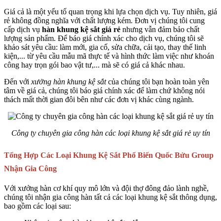
Giá cả là một yếu tố quan trọng khi lựa chọn dịch vụ. Tuy nhiên, giá
rẻ không đồng nghĩa với chất lượng kém. Đơn vị chúng tôi cung
cấp dịch vụ
hàn khung kệ sắt giá rẻ
nhưng vẫn đảm bảo chất
lượng sản phẩm. Để báo giá chính xác cho dịch vụ, chúng tôi sẽ
khảo sát yêu cầu: làm mới, gia cố, sửa chữa, cải tạo, thay thế linh
kiện,... từ yêu cầu mẫu mã thực tế và hình thức làm việc như khoán
công hay trọn gói bao vật tư,... mà sẽ có giá cả khác nhau.
Đến với
xưởng hàn khung kệ sắt
của chúng tôi bạn hoàn toàn yên
tâm về giá cả, chúng tôi báo giá chính xác để làm chứ không nói
thách mất thời gian đôi bên như các đơn vị khác cùng ngành.
Công ty chuyên gia công hàn các loại khung kệ sắt giá rẻ uy tín
Tổng Hợp Các Loại Khung Kệ Sắt Phổ Biến Quốc Bửu Group
Nhận Gia Công
Với xưởng hàn cơ khí quy mô lớn và đội thợ đông đảo lành nghề,
chúng tôi nhận gia công hàn tất cả các loại khung kệ sắt thông dụng,
bao gồm các loại sau: