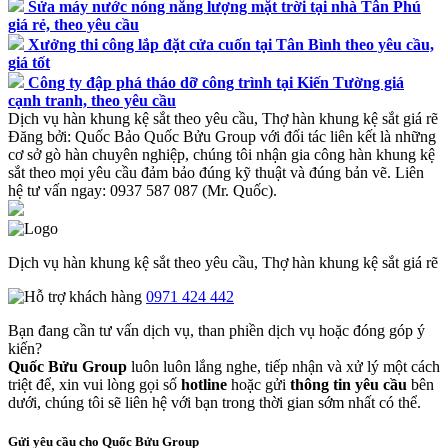
Sửa máy nước nóng năng lượng mặt trời tại nhà Tân Phú
giá rẻ, theo yêu cầu
Xưởng thi công lắp đặt cửa cuốn tại Tân Bình theo yêu cầu,
giá tốt
Công ty đập phá tháo dỡ công trình tại Kiến Tường giá
cạnh tranh, theo yêu cầu
Dịch vụ hàn khung kệ sắt theo yêu cầu, Thợ hàn khung kệ sắt giá rẽ
Đăng bởi:
Quốc Bảo
Quốc Bửu Group với đối tác liên kết là những
cơ sở gò hàn chuyên nghiệp, chúng tôi nhận gia công hàn khung kệ
sắt theo mọi yêu cầu đảm bảo đúng kỹ thuật và đúng bản vẽ. Liên
hệ tư vấn ngay: 0937 587 087 (Mr. Quốc).
Dịch vụ hàn khung kệ sắt theo yêu cầu, Thợ hàn khung kệ sắt giá rẽ
0971 424 442
Bạn đang cần tư vấn dịch vụ, than phiền dịch vụ hoặc đóng góp ý
kiến?
Quốc Bửu Group
luôn luôn lắng nghe, tiếp nhận và xử lý một cách
triệt để, xin vui lòng gọi số
hotline
hoặc gửi
thông tin yêu cầu
bên
dưới, chúng tôi sẽ liên hệ với bạn trong thời gian sớm nhất có thể.
Gửi yêu cầu cho Quốc Bửu Group