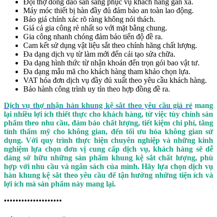
Đội thợ đông đảo sẵn sàng phục vụ khách hàng gần xa.
Máy móc thiết bị hàn đầy đủ đảm bảo an toàn lao động.
Báo giá chính xác rõ ràng không nói thách.
Giá cả gia công rẻ nhất so với mặt bằng chung.
Gia công nhanh chóng đảm bảo tiến độ đề ra.
Cam kết sử dụng vật liệu sắt theo chính hãng chất lượng.
Đa dạng dịch vụ từ làm mới đến cải tạo sửa chữa.
Đa dạng hình thức từ nhận khoán đến trọn gói bao vật tư.
Đa dạng mẫu mã cho khách hàng tham khảo chọn lựa.
VAT hóa đơn dịch vụ đầy đủ xuất theo yêu cầu khách hàng.
Bảo hành công trình uy tín theo hợp đồng đề ra.
Dịch vụ thợ nhận hàn khung kệ sắt theo yêu cầu giá rẻ
mang
lại nhiều lợi ích thiết thực cho khách hàng, từ việc tùy chỉnh sản
phẩm theo nhu cầu, đảm bảo chất lượng, tiết kiệm chi phí, tăng
tính thẩm mỹ cho không gian, đến tối ưu hóa không gian sử
dụng. Với quy trình thực hiện chuyên nghiệp và những kinh
nghiệm lựa chọn đơn vị cung cấp dịch vụ, khách hàng sẽ dễ
dàng sở hữu những sản phẩm khung kệ sắt chất lượng, phù
hợp với nhu cầu và ngân sách của mình. Hãy lựa chọn dịch vụ
hàn khung kệ sắt theo yêu cầu để tận hưởng những tiện ích và
lợi ích mà sản phẩm này mang lại.
••••••••••••••••••••