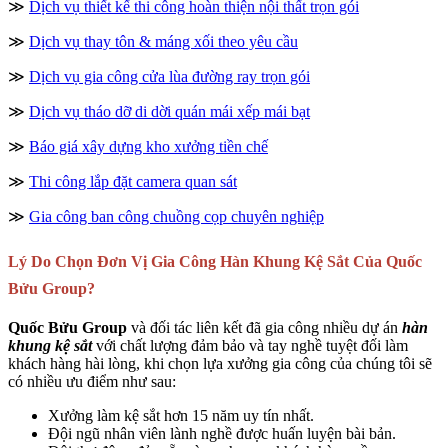
≫
Dịch vụ thiết kế thi công hoàn thiện nội thất trọn gói
≫
Dịch vụ thay tôn & máng xối theo yêu cầu
≫
Dịch vụ gia công cửa lùa đường ray trọn gói
≫
Dịch vụ tháo dỡ di dời quán mái xếp mái bạt
≫
Báo giá xây dựng kho xưởng tiền chế
≫
Thi công lắp đặt camera quan sát
≫
Gia công ban công chuồng cọp chuyên nghiệp
Lý Do Chọn Đơn Vị Gia Công Hàn Khung Kệ Sắt Của Quốc
Bửu Group?
Quốc Bửu Group
và đối tác liên kết đã gia công nhiều dự án
hàn
khung kệ sắt
với chất lượng đảm bảo và tay nghề tuyệt đối làm
khách hàng hài lòng, khi chọn lựa xưởng gia công của chúng tôi sẽ
có nhiều ưu điểm như sau:
Xưởng làm kệ sắt hơn 15 năm uy tín nhất.
Đội ngũ nhân viên lành nghề được huấn luyện bài bản.