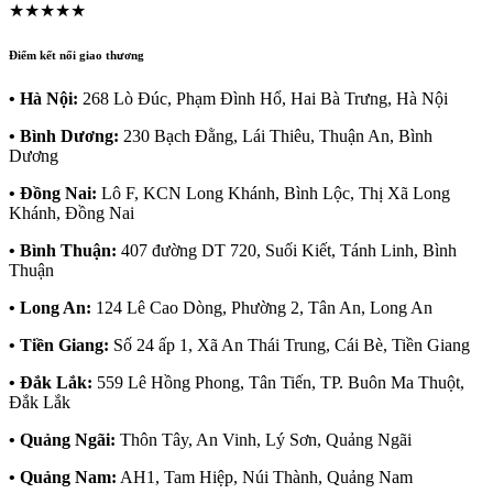
★★★★★
Điểm kết nối giao thương
• Hà Nội:
268 Lò Đúc, Phạm Đình Hổ, Hai Bà Trưng, Hà Nội
• Bình Dương:
230 Bạch Đằng, Lái Thiêu, Thuận An, Bình
Dương
• Đồng Nai:
Lô F, KCN Long Khánh, Bình Lộc, Thị Xã Long
Khánh, Đồng Nai
• Bình Thuận:
407 đường DT 720, Suối Kiết, Tánh Linh, Bình
Thuận
• Long An:
124 Lê Cao Dòng, Phường 2, Tân An, Long An
• Tiền Giang:
Số 24 ấp 1, Xã An Thái Trung, Cái Bè, Tiền Giang
• Đắk Lắk:
559 Lê Hồng Phong, Tân Tiến, TP. Buôn Ma Thuột,
Đắk Lắk
• Quảng Ngãi:
Thôn Tây, An Vinh, Lý Sơn, Quảng Ngãi
• Quảng Nam:
AH1, Tam Hiệp, Núi Thành, Quảng Nam