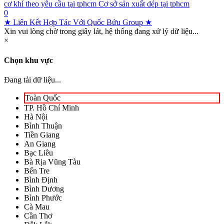
cơ khí theo yêu cầu tại tphcm
Cơ sở sản xuất dép tại tphcm
0
★ Liên Kết Hợp Tác Với Quốc Bửu Group ★
Xin vui lòng chờ trong giây lát, hệ thống đang xử lý dữ liệu...
×
Chọn khu vực
Đang tải dữ liệu...
Toàn Quốc
TP. Hồ Chí Minh
Hà Nội
Bình Thuận
Tiền Giang
An Giang
Bạc Liêu
Bà Rịa Vũng Tàu
Bến Tre
Bình Định
Bình Dương
Bình Phước
Cà Mau
Cần Thơ