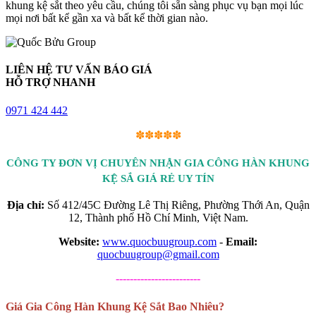
khung kệ sắt theo yêu cầu, chúng tôi sẵn sàng phục vụ bạn mọi lúc
mọi nơi bất kể gần xa và bất kể thời gian nào.
LIÊN HỆ TƯ VẤN BÁO GIÁ
HỖ TRỢ NHANH
0971 424 442
✽✽✽✽✽
CÔNG TY ĐƠN VỊ CHUYÊN NHẬN GIA CÔNG HÀN KHUNG
KỆ SẮ GIÁ RẺ UY TÍN
Địa chỉ:
Số 412/45C Đường Lê Thị Riêng, Phường Thới An, Quận
12, Thành phố Hồ Chí Minh, Việt Nam.
Website:
www.quocbuugroup.com
-
Email:
quocbuugroup@gmail.com
------------------------
Giá Gia Công Hàn Khung Kệ Sắt Bao Nhiêu?