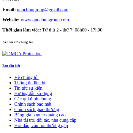
Email:
quocbuugroup@gmail.com
Website:
www.quocbuugroup.com
Thời gian làm việc:
Từ thứ 2 - thứ 7, 08h00 - 17h00
Kết nối với chúng tôi
Bạn cần biết
Về chúng tôi
Thông tin liên hệ
Tin tức sự kiện
Hướng dẫn sử dụng
Các qui định chung
Chính sách bảo mật
Chính sách giao thương
Bảng giá banner quảng cáo
Nhà tài trợ, đối tác, nhà cung cấp
Hỏi đáp, câu hỏi thường gặp