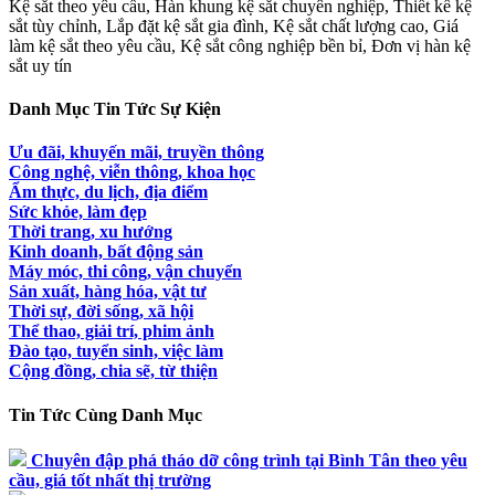
Kệ sắt theo yêu cầu, Hàn khung kệ sắt chuyên nghiệp, Thiết kế kệ
sắt tùy chỉnh, Lắp đặt kệ sắt gia đình, Kệ sắt chất lượng cao, Giá
làm kệ sắt theo yêu cầu, Kệ sắt công nghiệp bền bỉ, Đơn vị hàn kệ
sắt uy tín
Danh Mục Tin Tức Sự Kiện
Ưu đãi, khuyến mãi, truyền thông
Công nghệ, viễn thông, khoa học
Ẩm thực, du lịch, địa điểm
Sức khỏe, làm đẹp
Thời trang, xu hướng
Kinh doanh, bất động sản
Máy móc, thi công, vận chuyển
Sản xuất, hàng hóa, vật tư
Thời sự, đời sống, xã hội
Thể thao, giải trí, phim ảnh
Đào tạo, tuyển sinh, việc làm
Cộng đồng, chia sẽ, từ thiện
Tin Tức Cùng Danh Mục
Chuyên đập phá tháo dỡ công trình tại Bình Tân theo yêu
cầu, giá tốt nhất thị trường