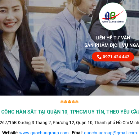
LIÊN HỆ TƯ VẤN
SẢN PHẨM DỊCH VỤ NGA
0971 424 442
✽✽✽✽✽
 CÔNG HÀN SẮT TẠI QUẬN 10, TPHCM UY TÍN, THEO YÊU CẦU
267/15B Đường 3 Tháng 2, Phường 12, Quận 10, Thành phố Hồ Chí Minh
Website:
www.quocbuugroup.com
-
Email:
quocbuugroup@gmail.com