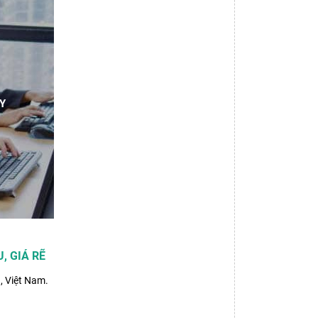
Y
, GIÁ RẼ
, Việt Nam.