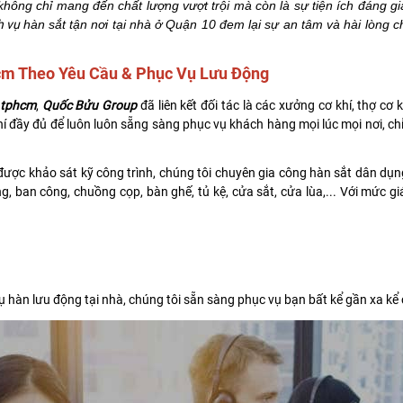
không chỉ mang đến chất lượng vượt trội mà còn là sự tiện ích đáng gi
h vụ
hàn sắt tận nơi tại nhà ở Quận 10 đem lại sự an tâm và hài lòng 
hcm Theo Yêu Cầu & Phục Vụ Lưu Động
0 tphcm
,
Quốc Bửu Group
đã liên kết đối tác là các xưởng cơ khí, thợ cơ
 đầy đủ để luôn luôn sẵng sàng phục vụ khách hàng mọi lúc mọi nơi, chỉ 
ược khảo sát kỹ công trình, chúng tôi chuyên gia công hàn sắt dân dụn
g, ban công, chuồng cọp, bàn ghế, tủ kệ, cửa sắt, cửa lùa,... Với mức 
 hàn lưu động tại nhà, chúng tôi sẵn sàng phục vụ bạn bất kể gần xa kể c