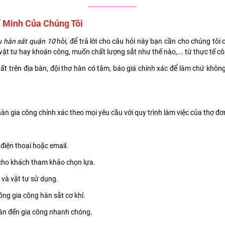
------------------------
í Minh Của Chúng Tôi
ụ hàn sắt quận 10
hỏi, để trả lời cho câu hỏi này bạn cần cho chúng t
vật tư hay khoán công, muốn chất lượng sắt như thế nào,... từ thực tế côn
nhất trên địa bàn, đội thợ hàn có tâm, báo giá chính xác để làm chứ khô
n gia công chính xác theo mọi yêu cầu với quy trình làm việc của thợ đơ
điện thoại hoặc email.
cho khách tham khảo chọn lựa.
 và vật tư sử dụng.
ồng gia công hàn sắt cơ khí.
 hàn đến gia công nhanh chóng.