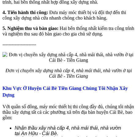
trình, hai bên thống nhất hợp đồng xây dựng nhà.
4. Tiến hành thi công:
Đưa máy móc thiết bị và đội thợ đến thi
công xây dựng nhà cửa nhanh chóng cho khách hàng.
5. Nghiệm thu và bàn giao:
Hai bên thống nhất kiểm tra công trình
và nghiệm thu sau đó bàn giao cho gia chủ sử dụng.
----------------------
Đơn vị chuyên xây dựng nhà cấp 4, nhà mái thái, nhà vườn ở tại
Cái Bè - Tiền Giang
Khu Vực Ở Huyện Cái Bè Tiền Giang Chúng Tôi Nhận Xây
Dựng
Với quân số đông, máy móc thiết bị thi công đầy đủ, chúng tôi nhận
thầu xây dựng tất cả các phường xã trên địa bàn huyện Cái Bè, bao
gồm:
Nhận thầu xây nhà cấp 4, nhà mái thái, nhà vườn
tại An Hữu - Cái Bè.