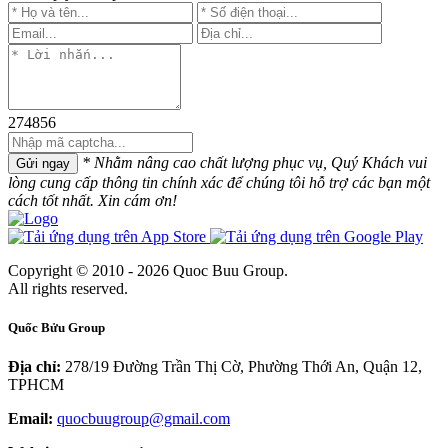
274856
* Nhằm nâng cao chất lượng phục vụ, Quý Khách vui
Gửi ngay
lòng cung cấp thông tin chính xác để chúng tôi hỗ trợ các bạn một
cách tốt nhất. Xin cám ơn!
Copyright © 2010 - 2026 Quoc Buu Group.
All rights reserved.
Quốc Bửu Group
Địa chỉ:
278/19 Đường Trần Thị Cờ, Phường Thới An, Quận 12,
TPHCM
Email:
quocbuugroup@gmail.com