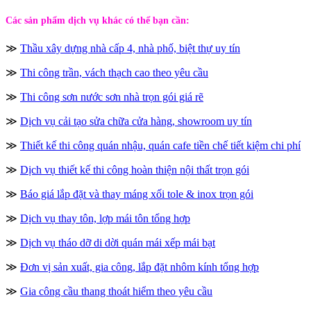
Các sản phẩm dịch vụ khác có thể bạn cần:
≫
Thầu xây dựng nhà cấp 4, nhà phố, biệt thự uy tín
≫
Thi công trần, vách thạch cao theo yêu cầu
≫
Thi công sơn nước sơn nhà trọn gói giá rẽ
≫
Dịch vụ cải tạo sửa chữa cửa hàng, showroom uy tín
≫
Thiết kế thi công quán nhậu, quán cafe tiền chế tiết kiệm chi phí
≫
Dịch vụ thiết kế thi công hoàn thiện nội thất trọn gói
≫
Báo giá lắp đặt và thay máng xối tole & inox trọn gói
≫
Dịch vụ thay tôn, lợp mái tôn tổng hợp
≫
Dịch vụ tháo dỡ di dời quán mái xếp mái bạt
≫
Đơn vị sản xuất, gia công, lắp đặt nhôm kính tổng hợp
≫
Gia công cầu thang thoát hiểm theo yêu cầu