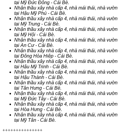
tại Mỹ Đức Đông - Cái Bè.
Nhận thầu xây nhà cấp 4, nhà mái thái, nhà vườn
tại Hậu Mỹ Phú - Cái Bè.
Nhận thầu xây nhà cấp 4, nhà mái thái, nhà vườn
tại Mỹ Trung - Cái Bè.
Nhận thầu xây nhà cấp 4, nhà mái thái, nhà vườn
tại Mỹ Hội - Cái Bè.
Nhận thầu xây nhà cấp 4, nhà mái thái, nhà vườn
tại An Cư - Cái Bè.
Nhận thầu xây nhà cấp 4, nhà mái thái, nhà vườn
tại Đông Hòa Hiệp - Cái Bè.
Nhận thầu xây nhà cấp 4, nhà mái thái, nhà vườn
tại Hậu Mỹ Trinh - Cái Bè.
Nhận thầu xây nhà cấp 4, nhà mái thái, nhà vườn
tại Hậu Thành - Cái Bè.
Nhận thầu xây nhà cấp 4, nhà mái thái, nhà vườn
tại Tân Hưng - Cái Bè.
Nhận thầu xây nhà cấp 4, nhà mái thái, nhà vườn
tại Mỹ Đức Tây - Cái Bè.
Nhận thầu xây nhà cấp 4, nhà mái thái, nhà vườn
tại Hòa Hưng - Cái Bè.
Nhận thầu xây nhà cấp 4, nhà mái thái, nhà vườn
tại Mỹ Tân - Cái Bè.
+++++++++++++++