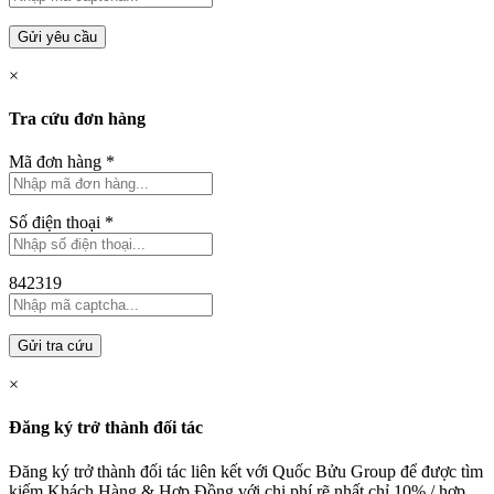
Gửi yêu cầu
×
Tra cứu đơn hàng
Mã đơn hàng
*
Số điện thoại
*
842319
Gửi tra cứu
×
Đăng ký trở thành đối tác
Đăng ký trở thành đối tác liên kết với Quốc Bửu Group để được tìm
kiếm Khách Hàng & Hợp Đồng với chi phí rẽ nhất chỉ
10% / hợp