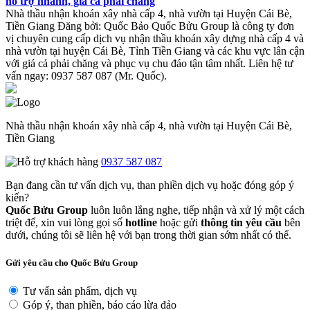
hỗ trợ nhanh, giá cả phải chăng
Nhà thầu nhận khoán xây nhà cấp 4, nhà vườn tại Huyện Cái Bè,
Tiền Giang
Đăng bởi:
Quốc Bảo
Quốc Bửu Group là công ty đơn
vị chuyên cung cấp dịch vụ nhận thầu khoán xây dựng nhà cấp 4 và
nhà vườn tại huyện Cái Bè, Tỉnh Tiền Giang và các khu vực lân cận
với giá cả phải chăng và phục vụ chu đáo tận tâm nhất. Liên hệ tư
vấn ngay: 0937 587 087 (Mr. Quốc).
Nhà thầu nhận khoán xây nhà cấp 4, nhà vườn tại Huyện Cái Bè,
Tiền Giang
0937 587 087
Bạn đang cần tư vấn dịch vụ, than phiền dịch vụ hoặc đóng góp ý
kiến?
Quốc Bửu Group
luôn luôn lắng nghe, tiếp nhận và xử lý một cách
triệt để, xin vui lòng gọi số
hotline
hoặc gửi
thông tin yêu cầu
bên
dưới, chúng tôi sẽ liên hệ với bạn trong thời gian sớm nhất có thể.
Gửi yêu cầu cho Quốc Bửu Group
Tư vấn sản phẩm, dịch vụ
Góp ý, than phiền, báo cáo lừa đảo