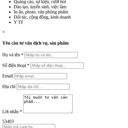
Quảng cáo, sự kiện, cưới hỏi
Đào tạo, tuyển sinh, việc làm
In ấn, photo, văn phòng phẩm
Đối tác, cộng đồng, kinh doanh
Y Tế
×
Yêu cầu tư vấn dịch vụ, sản phẩm
Họ và tên
*
Số điện thoại
*
Email
Địa chỉ
Lời nhắn
*
53403