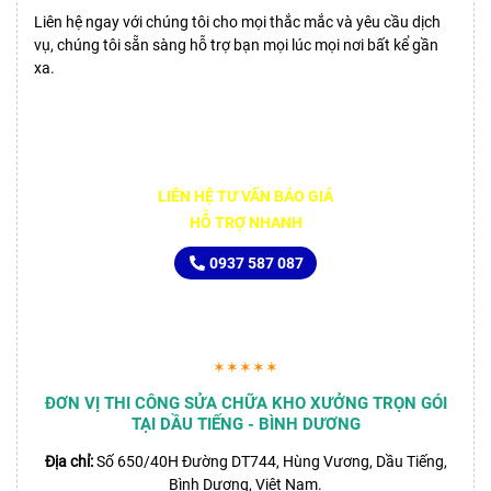
Liên hệ ngay với chúng tôi cho mọi thắc mắc và yêu cầu dịch
vụ, chúng tôi sẵn sàng hỗ trợ bạn mọi lúc mọi nơi bất kể gần
xa.
LIÊN HỆ TƯ VẤN BÁO GIÁ
HỖ TRỢ NHANH
0937 587 087
✶✶✶✶✶
ĐƠN VỊ THI CÔNG SỬA CHỮA KHO XƯỞNG TRỌN GÓI
TẠI DẦU TIẾNG - BÌNH DƯƠNG
Địa chỉ:
Số 650/40H Đường DT744, Hùng Vương, Dầu Tiếng,
Bình Dương, Việt Nam.