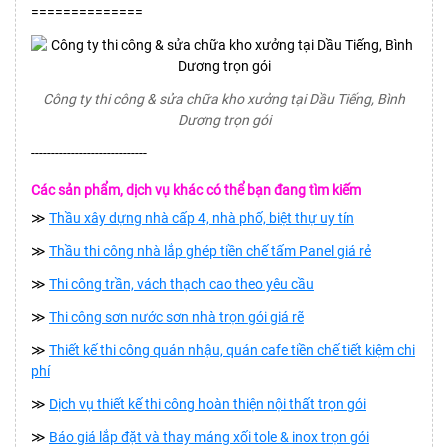
==============
Công ty thi công & sửa chữa kho xưởng tại Dầu Tiếng, Bình
Dương trọn gói
-----------------------------
Các sản phẩm, dịch vụ khác có thể bạn đang tìm kiếm
≫
Thầu xây dựng nhà cấp 4, nhà phố, biệt thự uy tín
≫
Thầu thi công nhà lắp ghép tiền chế tấm Panel giá rẻ
≫
Thi công trần, vách thạch cao theo yêu cầu
≫
Thi công sơn nước sơn nhà trọn gói giá rẽ
≫
Thiết kế thi công quán nhậu, quán cafe tiền chế tiết kiệm chi
phí
≫
Dịch vụ thiết kế thi công hoàn thiện nội thất trọn gói
≫
Báo giá lắp đặt và thay máng xối tole & inox trọn gói