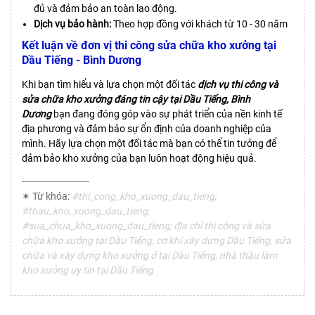
đủ và đảm bảo an toàn lao động.
Dịch vụ bảo hành:
Theo hợp đồng với khách từ 10 - 30 năm
Kết luận về đơn vị thi công sửa chữa kho xưởng tại
Dầu Tiếng - Bình Dương
Khi bạn tìm hiểu và lựa chọn một đối tác
dịch vụ thi công và
sửa chữa kho xưởng đáng tin cậy tại Dầu Tiếng, Bình
Dương
bạn đang đóng góp vào sự phát triển của nền kinh tế
địa phương và đảm bảo sự ổn định của doanh nghiệp của
mình. Hãy lựa chọn một đối tác mà bạn có thể tin tưởng để
đảm bảo kho xưởng của bạn luôn hoạt động hiệu quả.
------------------------
✶ Từ khóa:
#thi_cong_kho_xuong_dau_tieng;
#thau_kho_xuong_dau_tieng;
#sua_chua_kho_xuong_dau_tieng; địa chỉ thi công và sửa
chữa kho xưởng tại Dầu Tiếng, cơ khí xây dựng Dầu Tiếng, sửa
chữa và xây dựng kho xưởng ở tại Dầu Tiếng, nhà thầu làm
kho xưởng uy tín tại Dầu Tiếng