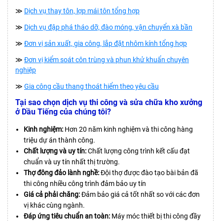
≫
Dịch vụ thay tôn, lợp mái tôn tổng hợp
≫
Dịch vụ đập phá tháo dỡ, đào móng, vận chuyển xà bần
≫
Đơn vị sản xuất, gia công, lắp đặt nhôm kính tổng hợp
≫
Đơn vị kiểm soát côn trùng và phun khử khuẩn chuyên
nghiệp
≫
Gia công cầu thang thoát hiểm theo yêu cầu
Tại sao chọn dịch vụ thi công và sửa chữa kho xưởng
ở Dầu Tiếng của chúng tôi?
Kinh nghiệm:
Hơn 20 năm kinh nghiệm và thi công hàng
triệu dự án thành công.
Chất lượng và uy tín:
Chất lượng công trình kết cấu đạt
chuẩn và uy tín nhất thị trường.
Thợ đông đảo lành nghề:
Đội thợ được đào tạo bài bản đã
thi công nhiều công trình đảm bảo uy tín
Giá cả phải chăng:
Đảm bảo giá cả tốt nhất so với các đơn
vị khác cùng ngành.
Đáp ứng tiêu chuẩn an toàn:
Máy móc thiết bị thi công đầy