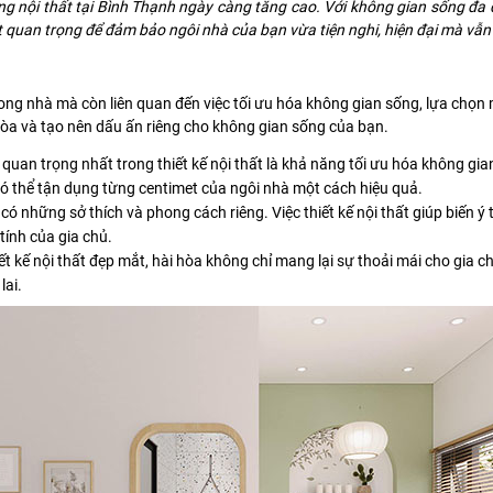
ông nội thất tại Bình Thạnh ngày càng tăng cao. Với không gian sống đa 
 rất quan trọng để đảm bảo ngôi nhà của bạn vừa tiện nghi, hiện đại mà vẫ
trong nhà mà còn liên quan đến việc tối ưu hóa không gian sống, lựa chọn 
i hòa và tạo nên dấu ấn riêng cho không gian sống của bạn.
uan trọng nhất trong thiết kế nội thất là khả năng tối ưu hóa không gia
có thể tận dụng từng centimet của ngôi nhà một cách hiệu quả.
ó những sở thích và phong cách riêng. Việc thiết kế nội thất giúp biến ý
tính của gia chủ.
t kế nội thất đẹp mắt, hài hòa không chỉ mang lại sự thoải mái cho gia c
lai.