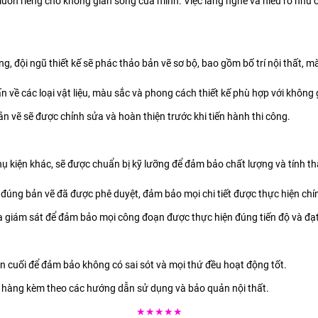
ốn riêng cho không gian sống của mình. Việc lắng nghe và hiểu rõ nhu 
, đội ngũ thiết kế sẽ phác thảo bản vẽ sơ bộ, bao gồm bố trí nội thất, màu
n về các loại vật liệu, màu sắc và phong cách thiết kế phù hợp với không
ản vẽ sẽ được chỉnh sửa và hoàn thiện trước khi tiến hành thi công.
ác phụ kiện khác, sẽ được chuẩn bị kỹ lưỡng để đảm bảo chất lượng và tính 
eo đúng bản vẽ đã được phê duyệt, đảm bảo mọi chi tiết được thực hiện chín
gia giám sát để đảm bảo mọi công đoạn được thực hiện đúng tiến độ và đạt
lần cuối để đảm bảo không có sai sót và mọi thứ đều hoạt động tốt.
h hàng kèm theo các hướng dẫn sử dụng và bảo quản nội thất.
★★★★★