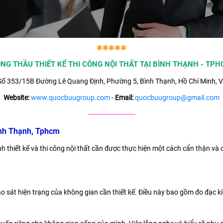
✽✽✽✽✽
NG THẦU THIẾT KẾ THI CÔNG NỘI THẤT TẠI BÌNH THẠNH - TP
ố 353/15B Đường Lê Quang Định, Phường 5, Bình Thạnh, Hồ Chí Minh, V
Website:
www.quocbuugroup.com
-
Email:
quocbuugroup@gmail.com
------------------------
ình Thạnh, Tphcm
 thiết kế và thi công nội thất cần được thực hiện một cách cẩn thận và 
ảo sát hiện trạng của không gian cần thiết kế. Điều này bao gồm đo đạc kí