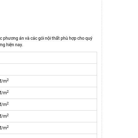
các phương án và các gói nội thất phù hợp cho quý
ờng hiện nay.
2
 đ/m
2
 đ/m
2
 đ/m
2
 đ/m
2
 đ/m