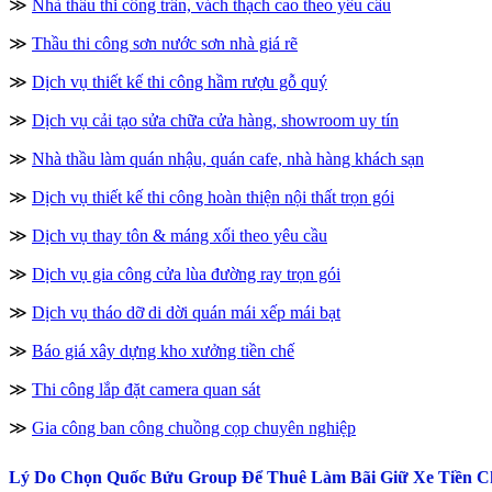
≫
Nhà thầu thi công trần, vách thạch cao theo yêu cầu
≫
Thầu thi công sơn nước sơn nhà giá rẽ
≫
Dịch vụ thiết kế thi công hầm rượu gỗ quý
≫
Dịch vụ cải tạo sửa chữa cửa hàng, showroom uy tín
≫
Nhà thầu làm quán nhậu, quán cafe, nhà hàng khách sạn
≫
Dịch vụ thiết kế thi công hoàn thiện nội thất trọn gói
≫
Dịch vụ thay tôn & máng xối theo yêu cầu
≫
Dịch vụ gia công cửa lùa đường ray trọn gói
≫
Dịch vụ tháo dỡ di dời quán mái xếp mái bạt
≫
Báo giá xây dựng kho xưởng tiền chế
≫
Thi công lắp đặt camera quan sát
≫
Gia công ban công chuồng cọp chuyên nghiệp
Lý Do Chọn Quốc Bửu Group Để Thuê Làm Bãi Giữ Xe Tiền