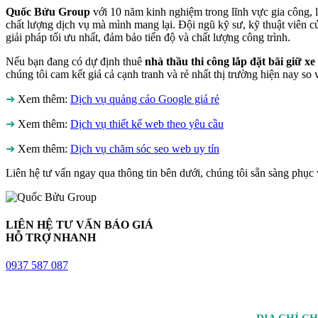
Quốc Bửu Group
với 10 năm kinh nghiệm trong lĩnh vực gia công, lắ
chất lượng dịch vụ mà mình mang lại. Đội ngũ kỹ sư, kỹ thuật viên 
giải pháp tối ưu nhất, đảm bảo tiến độ và chất lượng công trình.
Nếu bạn đang có dự định thuê
nhà thầu thi công lắp đặt bãi giữ xe
chúng tôi cam kết giá cả cạnh tranh và rẻ nhất thị trường hiện nay so
➜
Xem thêm:
Dịch vụ quảng cáo Google giá rẻ
➜
Xem thêm:
Dịch vụ thiết kế web theo yêu cầu
➜
Xem thêm:
Dịch vụ chăm sóc seo web uy tín
Liên hệ tư vấn ngay qua thông tin bên dưới, chúng tôi sẵn sàng phục 
LIÊN HỆ TƯ VẤN BÁO GIÁ
HỖ TRỢ NHANH
0937 587 087