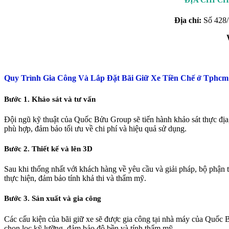
ĐỊA CHỈ C
Địa chỉ:
Số 428/
Quy Trình Gia Công Và Lắp Đặt Bãi Giữ Xe Tiền Chế ở Tphc
Bước 1. Khảo sát và tư vấn
Đội ngũ kỹ thuật của Quốc Bửu Group sẽ tiến hành khảo sát thực địa,
phù hợp, đảm bảo tối ưu về chi phí và hiệu quả sử dụng.
Bước 2. Thiết kế và lên 3D
Sau khi thống nhất với khách hàng về yêu cầu và giải pháp, bộ phận thi
thực hiện, đảm bảo tính khả thi và thẩm mỹ.
Bước 3. Sản xuất và gia công
Các cấu kiện của bãi giữ xe sẽ được gia công tại nhà máy của Quốc 
chọn lọc kỹ lưỡng, đảm bảo độ bền và tính thẩm mỹ.