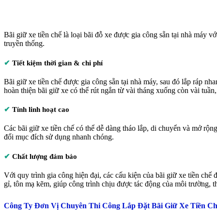
Bãi giữ xe tiền chế là loại bãi đỗ xe được gia công sẵn tại nhà máy v
truyền thống.
✔
Tiết kiệm thời gian & chi phí
Bãi giữ xe tiền chế được gia công sẵn tại nhà máy, sau đó lắp ráp nha
hoàn thiện bãi giữ xe có thể rút ngắn từ vài tháng xuống còn vài tuần
✔
Tính linh hoạt cao
Các bãi giữ xe tiền chế có thể dễ dàng tháo lắp, di chuyển và mở rộ
đổi mục đích sử dụng nhanh chóng.
✔
Chất lượng đảm bảo
Với quy trình gia công hiện đại, các cấu kiện của bãi giữ xe tiền ch
gỉ, tôn mạ kẽm, giúp công trình chịu được tác động của môi trường, thờ
Công Ty Đơn Vị Chuyên Thi Công Lắp Đặt Bãi Giữ Xe Tiền C