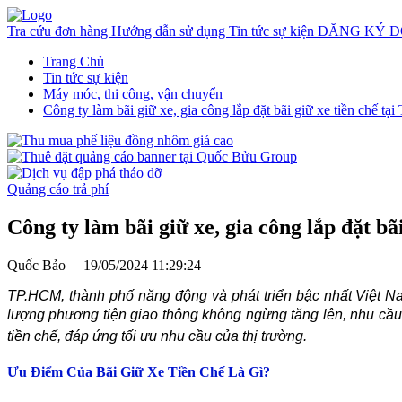
Tra cứu đơn hàng
Hướng dẫn sử dụng
Tin tức sự kiện
ĐĂNG KÝ Đ
Trang Chủ
Tin tức sự kiện
Máy móc, thi công, vận chuyển
Công ty làm bãi giữ xe, gia công lắp đặt bãi giữ xe tiền chế tạ
Quảng cáo trả phí
Công ty làm bãi giữ xe, gia công lắp đặt bã
Quốc Bảo
19/05/2024 11:29:24
TP.HCM, thành phố năng động và phát triển bậc nhất Việt Nam
lượng phương tiện giao thông không ngừng tăng lên, nhu cầu 
tiền chế, đáp ứng tối ưu nhu cầu của thị trường.
Ưu Điểm Của Bãi Giữ Xe Tiền Chế Là Gì?