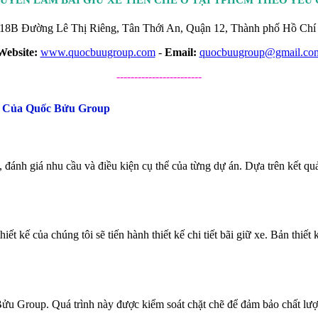
HUYÊN LÀM BÃI GIỮ XE TIỀN CHẾ Ở TẠI TPHCM THEO YÊU 
18B Đường Lê Thị Riêng, Tân Thới An, Quận 12, Thành phố Hồ Chí 
Website:
www.quocbuugroup.com
-
Email:
quocbuugroup@gmail.co
------------------------
m Của Quốc Bửu Group
 đánh giá nhu cầu và điều kiện cụ thể của từng dự án. Dựa trên kết quả
ết kế của chúng tôi sẽ tiến hành thiết kế chi tiết bãi giữ xe. Bản thiế
Bửu Group. Quá trình này được kiểm soát chặt chẽ để đảm bảo chất lượ