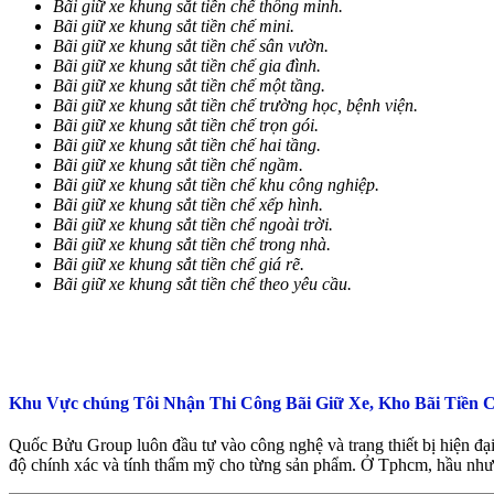
Bãi giữ xe khung sắt tiền chế thông minh.
Bãi giữ xe khung sắt tiền chế mini.
Bãi giữ xe khung sắt tiền chế sân vườn.
Bãi giữ xe khung sắt tiền chế gia đình.
Bãi giữ xe khung sắt tiền chế một tầng.
Bãi giữ xe khung sắt tiền chế trường học, bệnh viện.
Bãi giữ xe khung sắt tiền chế trọn gói.
Bãi giữ xe khung sắt tiền chế hai tầng.
Bãi giữ xe khung sắt tiền chế ngầm.
Bãi giữ xe khung sắt tiền chế khu công nghiệp.
Bãi giữ xe khung sắt tiền chế xếp hình.
Bãi giữ xe khung sắt tiền chế ngoài trời.
Bãi giữ xe khung sắt tiền chế trong nhà.
Bãi giữ xe khung sắt tiền chế giá rẽ.
Bãi giữ xe khung sắt tiền chế theo yêu cầu.
Khu Vực chúng Tôi Nhận Thi Công Bãi Giữ Xe, Kho Bãi Tiền 
Quốc Bửu Group luôn đầu tư vào công nghệ và trang thiết bị hiện đạ
độ chính xác và tính thẩm mỹ cho từng sản phẩm. Ở Tphcm, hầu như 