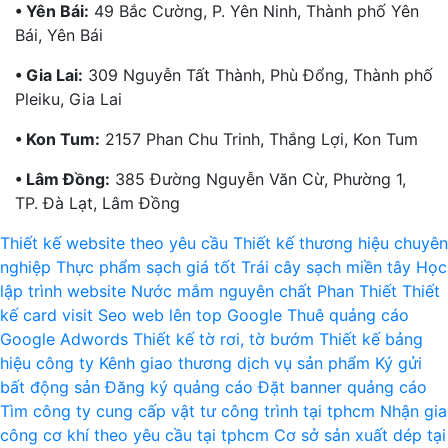
• Yên Bái:
49 Bắc Cường, P. Yên Ninh, Thành phố Yên
Bái, Yên Bái
• Gia Lai:
309 Nguyễn Tất Thành, Phù Đổng, Thành phố
Pleiku, Gia Lai
• Kon Tum:
2157 Phan Chu Trinh, Thắng Lợi, Kon Tum
• Lâm Đồng:
385 Đường Nguyễn Văn Cừ, Phường 1,
TP. Đà Lạt, Lâm Đồng
Thiết kế website theo yêu cầu
Thiết kế thương hiệu chuyên
nghiệp
Thực phẩm sạch giá tốt
Trái cây sạch miền tây
Học
lập trình website
Nước mắm nguyên chất Phan Thiết
Thiết
kế card visit
Seo web lên top Google
Thuê quảng cáo
Google Adwords
Thiết kế tờ rơi, tờ bướm
Thiết kế bảng
hiệu công ty
Kênh giao thương dịch vụ sản phẩm
Ký gửi
bất động sản
Đăng ký quảng cáo
Đặt banner quảng cáo
Tìm công ty cung cấp vật tư công trình tại tphcm
Nhận gia
công cơ khí theo yêu cầu tại tphcm
Cơ sở sản xuất dép tại