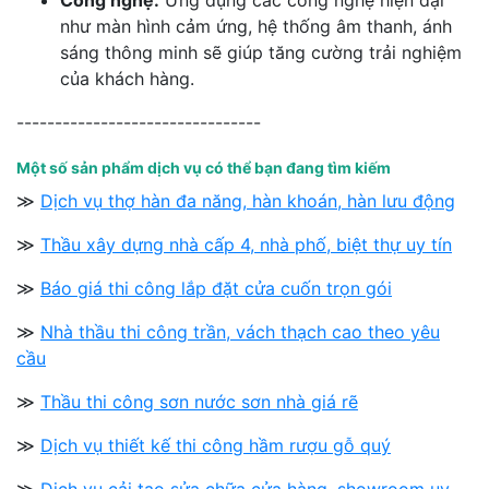
như màn hình cảm ứng, hệ thống âm thanh, ánh
sáng thông minh sẽ giúp tăng cường trải nghiệm
của khách hàng.
--------------------------------
Một số sản phẩm dịch vụ có thể bạn đang tìm kiếm
≫
Dịch vụ thợ hàn đa năng, hàn khoán, hàn lưu động
≫
Thầu xây dựng nhà cấp 4, nhà phố, biệt thự uy tín
≫
Báo giá thi công lắp đặt cửa cuốn trọn gói
≫
Nhà thầu thi công trần, vách thạch cao theo yêu
cầu
≫
Thầu thi công sơn nước sơn nhà giá rẽ
≫
Dịch vụ thiết kế thi công hầm rượu gỗ quý
≫
Dịch vụ cải tạo sửa chữa cửa hàng, showroom uy