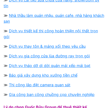
tín
≫
Nhà thầu làm quán nhậu, quán cafe, nhà hàng khách
sạn
≫
Dịch vụ thiết kế thi công hoàn thiện nội thất trọn
gói
≫
Dịch vụ thay tôn & máng xối theo yêu cầu
≫
Dịch vụ gia công cửa lùa đường ray trọn gói
≫
Dịch vụ tháo dỡ di dời quán mái xếp mái bạt
≫
Báo giá xây dựng kho xưởng tiền chế
≫
Thi công lắp đặt camera quan sát
≫
Gia công ban công chuồng cọp chuyên nghiệp
Lý do chọn Quốc Bửu Group để thuê thiết kế