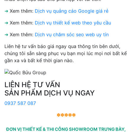
➜
Xem thêm:
Dịch vụ quảng cáo Google giá rẻ
➜
Xem thêm:
Dịch vụ thiết kế web theo yêu cầu
➜
Xem thêm:
Dịch vụ chăm sóc seo web uy tín
Liên hệ tư vấn báo giá ngay qua thông tin bên dưới,
chúng tôi sẵn sàng phục vụ bạn mọi lúc mọi nơi bất kể
gần xa và bất kể thời gian nào.
LIÊN HỆ TƯ VẤN
SẢN PHẨM DỊCH VỤ NGAY
0937 587 087
✽✽✽✽✽
ĐƠN VỊ THIẾT KẾ & THI CÔNG SHOWROOM TRƯNG BÀY,