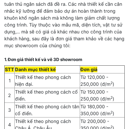
tuân thủ ngân sách đã đề ra. Các nhà thiết kế cần cân
nhắc kỹ lưỡng để đảm bảo dự án hoàn thành trong
khuôn khổ ngân sách mà không làm giảm chất lượng
công trình. Tùy thuộc vào mẫu mã, diện tích, vật tư sử
dụng,... mà sẽ có giá cả khác nhau cho công trình của
khách hàng, sau đây là đơn giá tham khảo về các hạng
mục showroom của chúng tôi:
1. Đơn giá thiết kế và vẽ 3D showroom
STT
Danh mục thiết kế
Đơn giá
Thiết kế theo phong cách
Từ 120,000 -
1
2
hiện đại.
250,000 (đ/m
)
Thiết kế theo phong cách cổ
Từ 150,000 -
2
2
điển.
250,000 (đ/m
)
Thiết kế theo phong cách tân
Từ 180,000 -
3
2
cổ điển.
350,000 (đ/m
)
Thiết kế theo phong cách
Từ 200,000 -
4
2
Châu Á, Châu Âu.
350,000 (đ/m
)