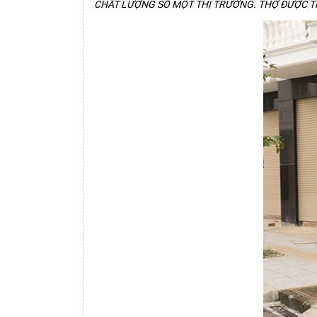
CHẤT LƯỢNG SỐ MỘT THỊ TRƯỜNG. THỢ ĐƯỢC TR