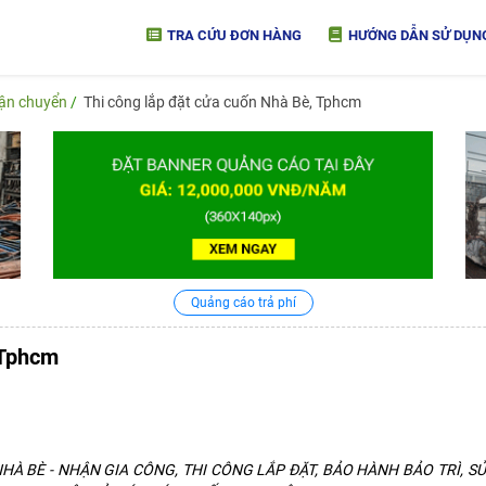
TRA CỨU ĐƠN HÀNG
HƯỚNG DẪN SỬ DỤN
vận chuyển
Thi công lắp đặt cửa cuốn Nhà Bè, Tphcm
Quảng cáo trả phí
 Tphcm
HÀ BÈ - NHẬN GIA CÔNG, THI CÔNG LẮP ĐẶT, BẢO HÀNH BẢO TRÌ, 