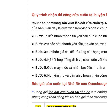
Quy trình nhận thi công cửa cuốn tại huyệ
Chúng tôi có
xưởng sản xuất lắp đặt cửa cuốn tại 
của bạn. Sau đây là quy trình làm việc ở đơn vị chún
➽
Bước 1:
Tiếp nhận thông tin yêu càu cua cuon nh
➽
Bước 2:
Khảo sát nhanh yêu cầu, tư vấn phương 
➽
Bước 3:
Gửi báo giá chi tiết rõ ràng các hạng mụ
➽
Bước 4:
Ký kết hợp đồng dịch vụ cửa cuốn với k
➽
Bước 5:
Đưa máy móc và nhân lực đến nhanh c
➽
Bước 6:
Nghiệm thu và bàn giao hoàn thiện công
Báo giá cửa cuốn tại Nhà Bè của Quocbuug
*
Bảng giá
lap dat cua cuon tai nha be
của chúng t
nhau, công trình càng lớn thì báo giá theo m2 càng 