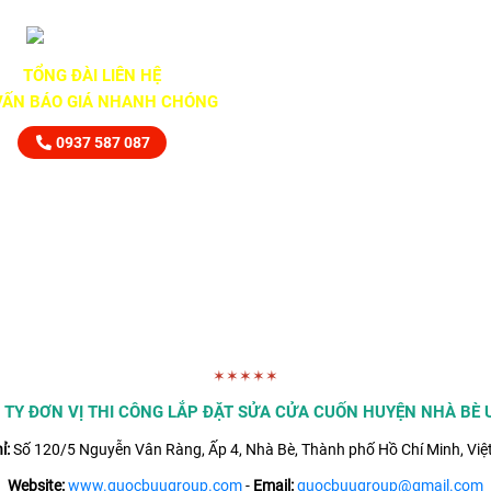
TỔNG ĐÀI LIÊN HỆ
VẤN BÁO GIÁ NHANH CHÓNG
0937 587 087
✶✶✶✶✶
 TY ĐƠN VỊ THI CÔNG LẮP ĐẶT SỬA CỬA CUỐN HUYỆN NHÀ BÈ U
ỉ:
Số 120/5 Nguyễn Vân Ràng, Ấp 4, Nhà Bè, Thành phố Hồ Chí Minh, Vi
Website:
www.quocbuugroup.com
-
Email:
quocbuugroup@gmail.com