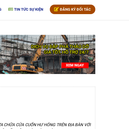
G
TIN TỨC SỰ KIỆN
ĐĂNG KÝ ĐỐI TÁC
SỬA CHỮA CỬA CUỐN HƯ HỎNG TRÊN ĐỊA BÀN VỚI