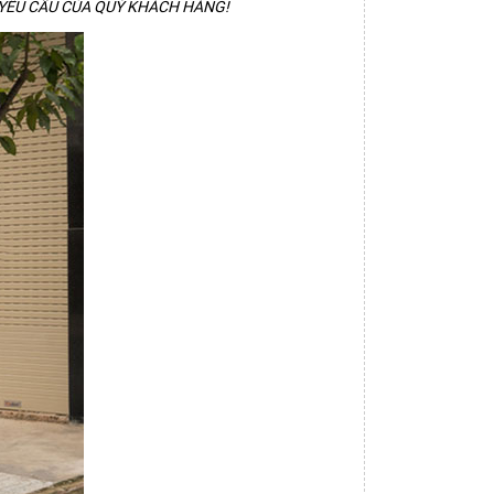
 YÊU CẦU CỦA QUÝ KHÁCH HÀNG!