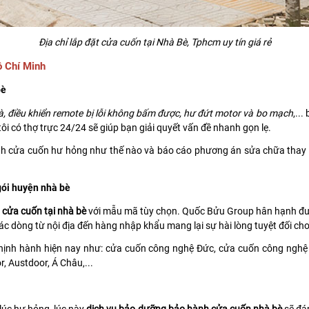
Địa chỉ lắp đặt cửa cuốn tại Nhà Bè, Tphcm uy tín giá rẻ
ồ Chí Minh
bè
à, điều khiển remote bị lỗi không bấm được, hư đứt motor và bo mạch
,..
ôi có thợ trực 24/24 sẽ giúp bạn giải quyết vấn đề nhanh gọn lẹ.
ình cửa cuốn hư hỏng như thế nào và báo cáo phương án sửa chữa thay
gói huyện nhà bè
t cửa cuốn tại nhà bè
với mẫu mã tùy chọn. Quốc Bửu Group hân hạnh được
các dòng từ nội địa đến hàng nhập khẩu mang lại sự hài lòng tuyệt đối cho
thịnh hành hiện nay như: cửa cuốn công nghệ Đức, cửa cuốn công nghệ 
, Austdoor, Á Châu,...