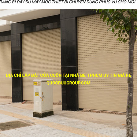
ANG BỊ ĐÂY ĐỦ MÁY MÓC THIẾT BỊ CHUYÊN DỤNG PHỤC VỤ CHO MỌI