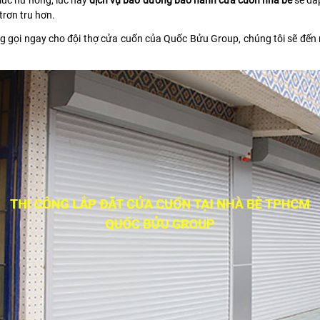
lúc hư hỏng, lúc này
dịch vụ bảo dưỡng bảo hành cửa cuốn nhà bè
sẽ đá
rơn tru hơn.
 gọi ngay cho đội thợ cửa cuốn của Quốc Bửu Group, chúng tôi sẽ đến