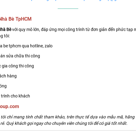
-----------------
n Nhà Bè TpHCM
Nhà Bè
với quy mô lớn, đáp ứng mọi công trình từ đơn giản đến phức tạp 
g tôi:
a be tphcm qua hotline, zalo
án sửa chữa thi công
c gia công thi công
hách hàng
hóng
 trình cho khách
roup.com
ôi chỉ mang tính chất tham khảo, trên thực tế dựa vào mẫu mã, hãng cử
rẻ. Quý khách gọi ngay cho chuyên viên chúng tôi để có giá tốt nhất.