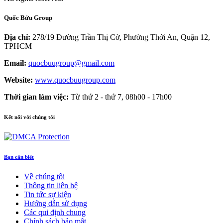
Quốc Bửu Group
Địa chỉ:
278/19 Đường Trần Thị Cờ, Phường Thới An, Quận 12,
TPHCM
Email:
quocbuugroup@gmail.com
Website:
www.quocbuugroup.com
Thời gian làm việc:
Từ thứ 2 - thứ 7, 08h00 - 17h00
Kết nối với chúng tôi
Bạn cần biết
Về chúng tôi
Thông tin liên hệ
Tin tức sự kiện
Hướng dẫn sử dụng
Các qui định chung
Chính sách bảo mật