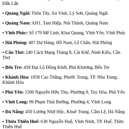
Đắk Lắk
• Quảng Ngãi:
Thôn Tây, An Vinh, Lý Sơn, Quảng Ngãi
• Quảng Nam:
AH1, Tam Hiệp, Núi Thành, Quảng Nam
• Vĩnh Phúc:
Số 179 Mê Linh, Khai Quang, Vĩnh Yên, Vĩnh Phúc
• Hải Phòng:
407 Dư Hàng, Hồ Nam, Lê Chân, Hải Phòng
• Cần Thơ:
240 Cách Mạng Tháng 8, Cái Khế, Ninh Kiều, Cần
Thơ
• Bến Tre:
459 Đại Lộ Đồng Khởi, Phú Khương, Bến Tre
• Khánh Hòa:
1058 Cao Thắng, Phước Trung, TP. Nha Trang,
Khánh Hòa
• Phú Yên:
1500 Nguyễn Hữu Thọ, Phường 9, Tuy Hòa, Phú Yên
• Vĩnh Long:
99 Phạm Thái Bường, Phường 4, Vĩnh Long
• Đà Nẵng:
450 Lương Nhữ Hộc, Khuê Trung, Cẩm Lệ, Đà Nẵng
• Thừa Thiên Huế:
638 Nguyễn Huệ, Vĩnh Ninh, TP. Huế, Thừa
Thiên Huế