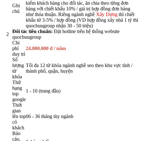
kiếm khách hàng cho đối tác, ăn chia theo từng đơn
Ghi
hàng với chiết khấu 10% / giá trị hợp đồng đơn hàng
chú
như thỏa thuận. Riêng ngành nghề
Xây Dựng
thì chiết
khấu từ 3-5% / hợp đồng (VD hợp đồng xây nhà 1 tỷ thì
quocbuugroup nhận 30 - 50 triệu)
Đối tác tiêu chuẩn:
Đặt hotline trên hệ thống website
2
quocbuugroup
Chi
phí
24.000.000 đ / năm
duy trì
Số
lượng
Tối đa 12 từ khóa ngành nghề seo theo khu vực tỉnh /
từ
thành phố, quận, huyện
khóa
Thứ
hạng
1 - 10 (trang đầu)
top
google
Thời
gian
lên top
06 - 36 tháng tùy ngành
có
khách
Báo
cáo,