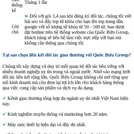
Tháng 1 lần
thống
kê
➽
Đối với gói 3,4 sau khi đăng ký đối tác, chúng tôi viết
bài seo và đẩy top từ khóa cho bạn lên top trang đầu
Ghi
google với số lượng từ khóa từ 50 - 100 từ, ban được
chú
đặt hotline trên hệ thống website của Quốc Bửu Group,
khách hàng sẽ liên hệ làm việc trực tiếp với bạn mà
không cần thông qua chúng tôi.
Tại sao chọn liên kết đối tác giao thương với Quốc Bửu Group?
Chúng tôi xây dựng và duy trì mối quan hệ đối tác bền vững với
nhiều doanh nghiệp uy tín trong và ngoài nước. Nhờ vào mạng lưới
đối tác liên kết rộng lớn, Quốc Bửu Group không chỉ mở rộng quy
mô kinh doanh mà còn đem lại lợi ích lớn cho khách hàng thông
qua việc cung cấp sản phẩm và dịch vụ đa dạng.
✔
Kênh giao thương tổng hợp đa ngành uy tín nhất Việt Nam hiện
nay.
✔
Kinh nghiệm truyền thông và marketing hơn 20 năm.
✔
Máy móc thiết bị hiện đại và đầy đủ nhất.