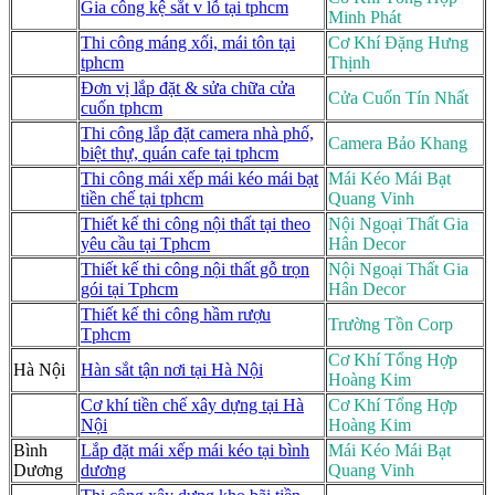
Gia công kệ sắt v lỗ tại tphcm
Minh Phát
Thi công máng xối, mái tôn tại
Cơ Khí Đặng Hưng
tphcm
Thịnh
Đơn vị lắp đặt & sửa chữa cửa
Cửa Cuốn Tín Nhất
cuốn tphcm
Thi công lắp đặt camera nhà phố,
Camera Bảo Khang
biệt thự, quán cafe tại tphcm
Thi công mái xếp mái kéo mái bạt
Mái Kéo Mái Bạt
tiền chế tại tphcm
Quang Vinh
Thiết kế thi công nội thất tại theo
Nội Ngoại Thất Gia
yêu cầu tại Tphcm
Hân Decor
Thiết kế thi công nội thất gỗ trọn
Nội Ngoại Thất Gia
gói tại Tphcm
Hân Decor
Thiết kế thi công hầm rượu
Trường Tồn Corp
Tphcm
Cơ Khí Tổng Hợp
Hà Nội
Hàn sắt tận nơi tại Hà Nội
Hoàng Kim
Cơ khí tiền chế xây dựng tại Hà
Cơ Khí Tổng Hợp
Nội
Hoàng Kim
Bình
Lắp đặt mái xếp mái kéo tại bình
Mái Kéo Mái Bạt
Dương
dương
Quang Vinh