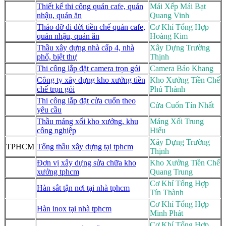
Thiết kế thi công quán cafe, quán
Mái Xếp Mái Bạt
nhậu, quán ăn
Quang Vinh
Tháo dỡ di dời tiền chế quán cafe,
Cơ Khí Tổng Hợp
quán nhậu, quán ăn
Hoàng Kim
Thầu xây dựng nhà cấp 4, nhà
Xây Dựng Trường
phố, biệt thự
Thịnh
Thi công lắp đặt camera trọn gói
Camera Bảo Khang
Công ty xây dựng kho xưởng tiền
Kho Xưởng Tiền Chế
chế trọn gói
Phú Thành
Thi công lắp đặt cửa cuốn theo
Cửa Cuốn Tín Nhất
yêu cầu
Thầu máng xối kho xưởng, khu
Máng Xối Trung
công nghiệp
Hiếu
Xây Dựng Trường
TPHCM
Tổng thầu xây dựng tại tphcm
Thịnh
Đơn vị xây dựng sửa chữa kho
Kho Xưởng Tiền Chế
xưởng tphcm
Quang Trung
Cơ Khí Tổng Hợp
Hàn sắt tận nơi tại nhà tphcm
Tín Thành
Cơ Khí Tổng Hợp
Hàn inox tại nhà tphcm
Minh Phát
Cơ Khí Tổng Hợp