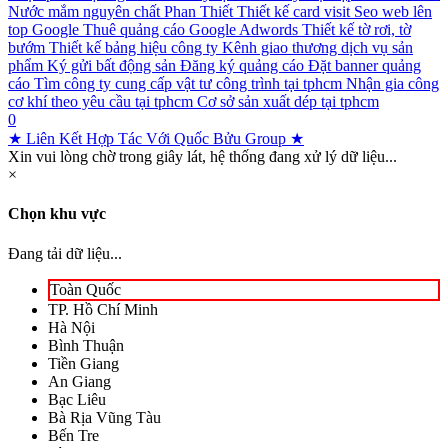
Nước mắm nguyên chất Phan Thiết
Thiết kế card visit
Seo web lên
top Google
Thuê quảng cáo Google Adwords
Thiết kế tờ rơi, tờ
bướm
Thiết kế bảng hiệu công ty
Kênh giao thương dịch vụ sản
phẩm
Ký gửi bất động sản
Đăng ký quảng cáo
Đặt banner quảng
cáo
Tìm công ty cung cấp vật tư công trình tại tphcm
Nhận gia công
cơ khí theo yêu cầu tại tphcm
Cơ sở sản xuất dép tại tphcm
0
★ Liên Kết Hợp Tác Với Quốc Bửu Group ★
Xin vui lòng chờ trong giây lát, hệ thống đang xử lý dữ liệu...
×
Chọn khu vực
Đang tải dữ liệu...
Toàn Quốc
TP. Hồ Chí Minh
Hà Nội
Bình Thuận
Tiền Giang
An Giang
Bạc Liêu
Bà Rịa Vũng Tàu
Bến Tre