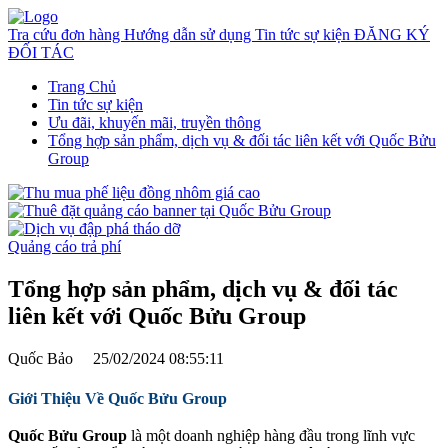
Tra cứu đơn hàng
Hướng dẫn sử dụng
Tin tức sự kiện
ĐĂNG KÝ
ĐỐI TÁC
Trang Chủ
Tin tức sự kiện
Ưu đãi, khuyến mãi, truyền thông
Tổng hợp sản phẩm, dịch vụ & đối tác liên kết với Quốc Bửu
Group
Quảng cáo trả phí
Tổng hợp sản phẩm, dịch vụ & đối tác
liên kết với Quốc Bửu Group
Quốc Bảo
25/02/2024 08:55:11
Giới Thiệu Về Quốc Bửu Group
Quốc Bửu Group
là một doanh nghiệp hàng đầu trong lĩnh vực