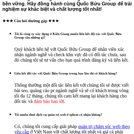
bền vững. Hãy đồng hành cùng Quốc Bửu Group để trải
nghiệm sự khác biệt và chất lượng tốt nhất!
★★★ Câu hỏi thường gặp ★★★
Tôi là công ty xây dựng ở Kiên Giang muốn liên kết đối tác với Quốc Bửu
Group cần những gì?
Quý khách liên hệ với Quốc Bửu Group để nhân viên xác
nhận ngành nghề và check khu vực đã có đối tác chưa, sau
đó chúng tôi sẽ tư vấn cho bạn quá trình đăng ký và liên kết.
Liên kết đối tác với Quốc Bửu Group trong bao lâu thì có khách hàng?
Thông thường một đối tác liên kết với chúng tôi sẽ được viết
bài seo, quảng cáo pr ngành nghề và sẽ có khách trong vòng
tối đa 12 tháng, chúng tôi cam kết mang lại khách hàng cho
đối tác và
đảm bảo bao lời
.
Tôi muốn thuê dịch vụ quản trị web ở tphcm có nhận không?
Có, chúng tôi cung cấp giải pháp
quản trị chăm sóc web theo
yêu cầu
ở Việt Nam với chất lượng tốt nhất và giá cả phải