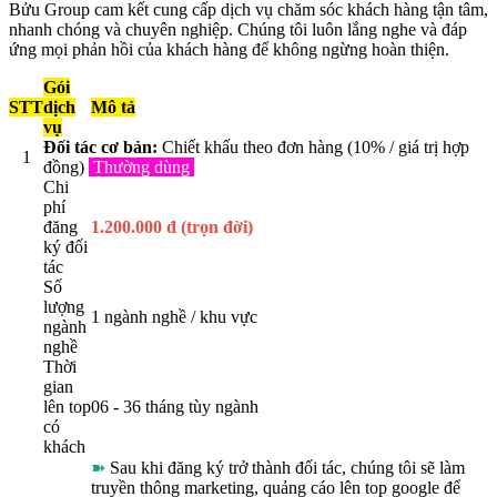
Bửu Group cam kết cung cấp dịch vụ chăm sóc khách hàng tận tâm,
nhanh chóng và chuyên nghiệp. Chúng tôi luôn lắng nghe và đáp
ứng mọi phản hồi của khách hàng để không ngừng hoàn thiện.
Gói
STT
dịch
Mô tả
vụ
Đối tác cơ bản:
Chiết khấu theo đơn hàng (10% / giá trị hợp
1
đồng)
Thường dùng
Chi
phí
đăng
1.200.000 đ (trọn đời)
ký đối
tác
Số
lượng
1 ngành nghề / khu vực
ngành
nghề
Thời
gian
lên top
06 - 36 tháng tùy ngành
có
khách
➽
Sau khi đăng ký trở thành đối tác, chúng tôi sẽ làm
truyền thông marketing, quảng cáo lên top google để