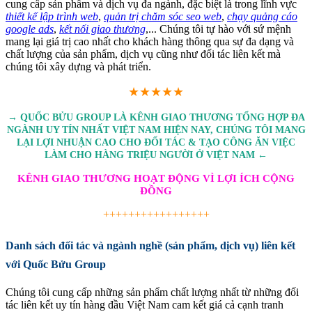
cung cấp sản phẩm và dịch vụ đa ngành, đặc biệt là trong lĩnh vực
thiết kế lập trình web
,
quản trị chăm sóc seo web
,
chạy quảng cáo
google ads
,
kết nối giao thương
,... Chúng tôi tự hào với sứ mệnh
mang lại giá trị cao nhất cho khách hàng thông qua sự đa dạng và
chất lượng của sản phẩm, dịch vụ cũng như đối tác liên kết mà
chúng tôi xây dựng và phát triển.
★★★★★
→ QUỐC BỬU GROUP LÀ KÊNH GIAO THƯƠNG TỔNG HỢP ĐA
NGÀNH UY TÍN NHẤT VIỆT NAM HIỆN NAY, CHÚNG TÔI MANG
LẠI LỢI NHUẬN CAO CHO ĐỐI TÁC & TẠO CÔNG ĂN VIỆC
LÀM CHO HÀNG TRIỆU NGƯỜI Ở VIỆT NAM ←
KÊNH GIAO THƯƠNG HOẠT ĐỘNG VÌ LỢI ÍCH CỘNG
ĐỒNG
+++++++++++++++++
Danh sách đối tác và ngành nghề (sản phẩm, dịch vụ) liên kết
với Quốc Bửu Group
Chúng tôi cung cấp những sản phẩm chất lượng nhất từ những đối
tác liên kết uy tín hàng đầu Việt Nam cam kết giá cả cạnh tranh