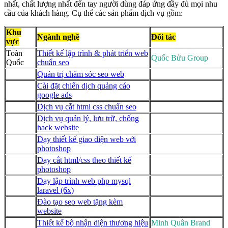
nhất, chất lượng nhất đến tay người dùng đáp ứng đầy đủ mọi nhu
cầu của khách hàng. Cụ thể các sản phẩm dịch vụ gồm:
Khu
Ngành nghề
Đối tác
vực
Toàn
Thiết kế lập trình & phát triển web
Quốc Bửu Group
Quốc
chuẩn seo
Quản trị chăm sóc seo web
Cài đặt chiến dịch quảng cáo
google ads
Dịch vụ cắt html css chuẩn seo
Dịch vụ quản lý, lưu trữ, chống
hack website
Dạy thiết kế giao diện web với
photoshop
Dạy cắt html/css theo thiết kế
photoshop
Dạy lập trình web php mysql
laravel (6x)
Đào tạo seo web tặng kèm
website
Thiết kế bộ nhận diện thương hiệu
Minh Quân Brand