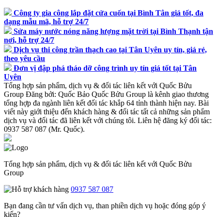
Công ty gia công lắp đặt cửa cuốn tại Bình Tân giá tốt, đa
dạng mẫu mã, hỗ trợ 24/7
Sửa máy nước nóng năng lượng mặt trời tại Bình Thạnh tận
nơi, hỗ trợ 24/7
Dịch vụ thi công trần thạch cao tại Tân Uyên uy tín, giá rẻ,
theo yêu cầu
Đơn vị đập phá tháo dỡ công trình uy tín giá tốt tại Tân
Uyên
Tổng hợp sản phẩm, dịch vụ & đối tác liên kết với Quốc Bửu
Group
Đăng bởi:
Quốc Bảo
Quốc Bửu Group là kênh giao thương
tổng hợp đa ngành liên kết đối tác khắp 64 tỉnh thành hiện nay. Bài
viết này giới thiệu đến khách hàng & đối tác tất cả những sản phẩm
dịch vụ và đối tác đã liên kết với chúng tôi. Liên hệ đăng ký đối tác:
0937 587 087 (Mr. Quốc).
Tổng hợp sản phẩm, dịch vụ & đối tác liên kết với Quốc Bửu
Group
0937 587 087
Bạn đang cần tư vấn dịch vụ, than phiền dịch vụ hoặc đóng góp ý
kiến?