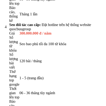
lên top
Báo
cáo,
Tháng 1 lần
thống
kê
Seo đối tác cao cấp:
Đặt hotline trên hệ thống website
4
quocbuugroup
Giá
300.000.000 đ / năm
Số
lượng
Seo bao phủ tối đa 100 từ khóa
từ
khóa
Số
lượng
120 bài / tháng
bài
viết
Thứ
hạng
1 - 5 (trang đầu)
top
google
Thời
gian
06 - 36 tháng tùy ngành
lên top
Báo
cáo,