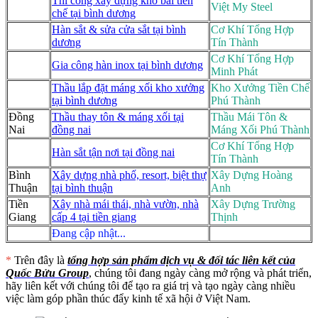
Thi công xây dựng kho bãi tiền
Việt My Steel
chế tại bình dương
Hàn sắt & sửa cửa sắt tại bình
Cơ Khí Tổng Hợp
dương
Tín Thành
Cơ Khí Tổng Hợp
Gia công hàn inox tại bình dương
Minh Phát
Thầu lắp đặt máng xối kho xưởng
Kho Xưởng Tiền Chế
tại bình dương
Phú Thành
Đồng
Thầu thay tôn & máng xối tại
Thầu Mái Tôn &
Nai
đồng nai
Máng Xối Phú Thành
Cơ Khí Tổng Hợp
Hàn sắt tận nơi tại đồng nai
Tín Thành
Bình
Xây dựng nhà phố, resort, biệt thự
Xây Dựng Hoàng
Thuận
tại bình thuận
Anh
Tiền
Xây nhà mái thái, nhà vườn, nhà
Xây Dựng Trường
Giang
cấp 4 tại tiền giang
Thịnh
Đang cập nhật...
*
Trên đây là
tổng hợp sản phẩm dịch vụ & đối tác liên kết của
Quốc Bửu Group
, chúng tôi đang ngày càng mở rộng và phát triển,
hãy liên kết với chúng tôi để tạo ra giá trị và tạo ngày càng nhiều
việc làm góp phần thúc đẩy kinh tế xã hội ở Việt Nam.