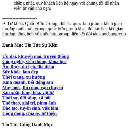
chăng nhất, quý khách liên hệ ngay với chúng tôi để nhân
viên tư vấn cho bạn.
------------------------
✶ Từ khóa:
Quốc Bửu Group, đối tác quoc buu group, kênh giao
thương quốc bửu group, quốc bửu group là ai, đối tác liên kết giao
thương, tổng hợp về quốc bửu group, liên kết đối tác quocbuugroup
Danh Mục Tin Tức Sự Kiện
Ưu đãi, khuyến mãi, truyền thông
Công nghệ, viễn thông, khoa học
Ẩm thực, du lịch, địa điểm
Sức khỏe, làm đẹp
Thời trang, xu hướng
Kinh doanh, bất động sản
Máy móc, thi công, vận chuyển
Sản xuất, hàng hóa, vật tư
Thời sự, đời sống, xã hội
Thể thao, giải trí, phim ảnh
Đào tạo, tuyển sinh, việc làm
Cộng đồng, chia sẽ, từ thiện
Tin Tức Cùng Danh Mục