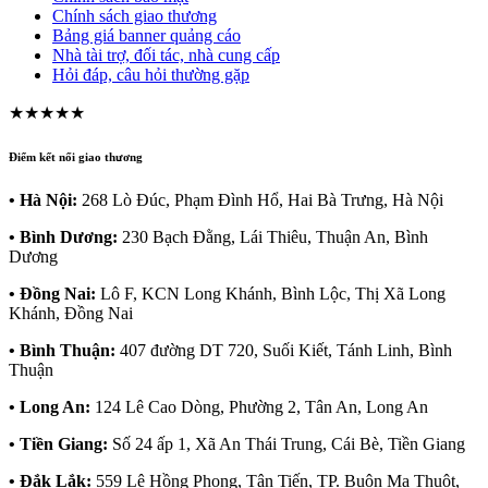
Chính sách giao thương
Bảng giá banner quảng cáo
Nhà tài trợ, đối tác, nhà cung cấp
Hỏi đáp, câu hỏi thường gặp
★★★★★
Điểm kết nối giao thương
• Hà Nội:
268 Lò Đúc, Phạm Đình Hổ, Hai Bà Trưng, Hà Nội
• Bình Dương:
230 Bạch Đằng, Lái Thiêu, Thuận An, Bình
Dương
• Đồng Nai:
Lô F, KCN Long Khánh, Bình Lộc, Thị Xã Long
Khánh, Đồng Nai
• Bình Thuận:
407 đường DT 720, Suối Kiết, Tánh Linh, Bình
Thuận
• Long An:
124 Lê Cao Dòng, Phường 2, Tân An, Long An
• Tiền Giang:
Số 24 ấp 1, Xã An Thái Trung, Cái Bè, Tiền Giang
• Đắk Lắk:
559 Lê Hồng Phong, Tân Tiến, TP. Buôn Ma Thuột,