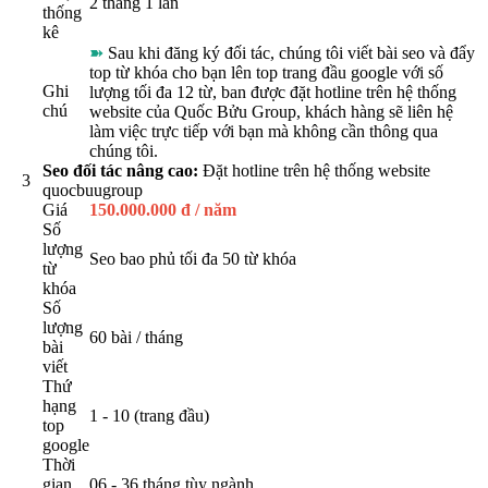
2 tháng 1 lần
thống
kê
➽
Sau khi đăng ký đối tác, chúng tôi viết bài seo và đẩy
top từ khóa cho bạn lên top trang đầu google với số
Ghi
lượng tối đa 12 từ, ban được đặt hotline trên hệ thống
chú
website của Quốc Bửu Group, khách hàng sẽ liên hệ
làm việc trực tiếp với bạn mà không cần thông qua
chúng tôi.
Seo đối tác nâng cao:
Đặt hotline trên hệ thống website
3
quocbuugroup
Giá
150.000.000 đ / năm
Số
lượng
Seo bao phủ tối đa 50 từ khóa
từ
khóa
Số
lượng
60 bài / tháng
bài
viết
Thứ
hạng
1 - 10 (trang đầu)
top
google
Thời
gian
06 - 36 tháng tùy ngành