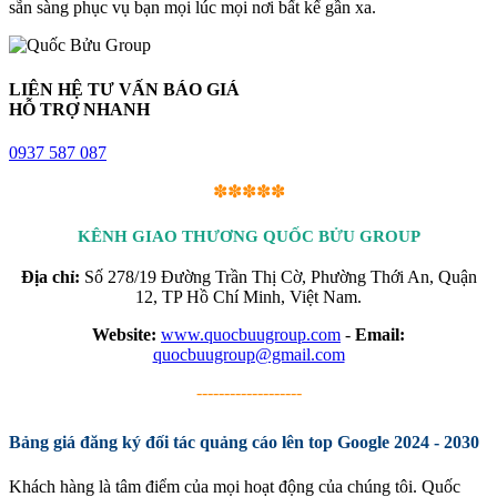
sẵn sàng phục vụ bạn mọi lúc mọi nơi bất kể gần xa.
LIÊN HỆ TƯ VẤN BÁO GIÁ
HỖ TRỢ NHANH
0937 587 087
✽✽✽✽✽
KÊNH GIAO THƯƠNG QUỐC BỬU GROUP
Địa chỉ:
Số 278/19 Đường Trần Thị Cờ, Phường Thới An, Quận
12, TP Hồ Chí Minh, Việt Nam.
Website:
www.quocbuugroup.com
-
Email:
quocbuugroup@gmail.com
-------------------
Bảng giá đăng ký đối tác quảng cáo lên top Google 2024 - 2030
Khách hàng là tâm điểm của mọi hoạt động của chúng tôi. Quốc